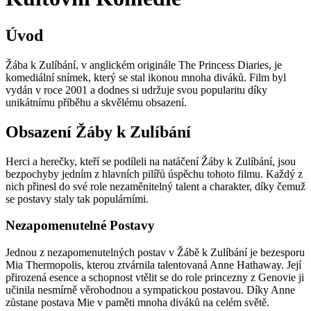
Úvod
Žába k Zulíbání, v anglickém originále The Princess Diaries, je
komediální snímek, který se stal ikonou mnoha diváků. Film byl
vydán v roce 2001 a dodnes si udržuje svou popularitu díky
unikátnímu příběhu a skvělému obsazení.
Obsazení Žáby k Zulíbání
Herci a herečky, kteří se podíleli na natáčení Žáby k Zulíbání, jsou
bezpochyby jedním z hlavních pilířů úspěchu tohoto filmu. Každý z
nich přinesl do své role nezaměnitelný talent a charakter, díky čemuž
se postavy staly tak populárními.
Nezapomenutelné Postavy
Jednou z nezapomenutelných postav v Žábě k Zulíbání je bezesporu
Mia Thermopolis, kterou ztvárnila talentovaná Anne Hathaway. Její
přirozená esence a schopnost vtělit se do role princezny z Genovie ji
učinila nesmírně věrohodnou a sympatickou postavou. Díky Anne
zůstane postava Mie v paměti mnoha diváků na celém světě.