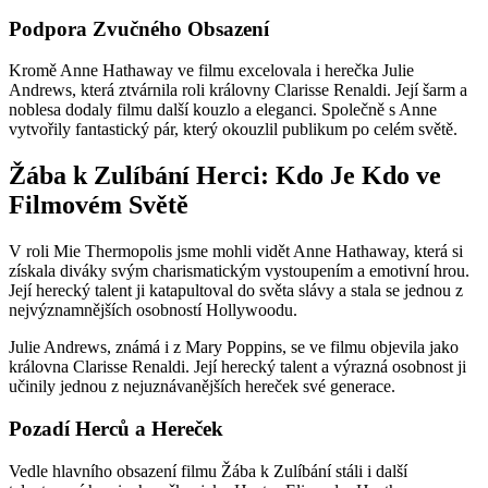
Podpora Zvučného Obsazení
Kromě Anne Hathaway ve filmu excelovala i herečka Julie
Andrews, která ztvárnila roli královny Clarisse Renaldi. Její šarm a
noblesa dodaly filmu další kouzlo a eleganci. Společně s Anne
vytvořily fantastický pár, který okouzlil publikum po celém světě.
Žába k Zulíbání Herci: Kdo Je Kdo ve
Filmovém Světě
V roli Mie Thermopolis jsme mohli vidět Anne Hathaway, která si
získala diváky svým charismatickým vystoupením a emotivní hrou.
Její herecký talent ji katapultoval do světa slávy a stala se jednou z
nejvýznamnějších osobností Hollywoodu.
Julie Andrews, známá i z Mary Poppins, se ve filmu objevila jako
královna Clarisse Renaldi. Její herecký talent a výrazná osobnost ji
učinily jednou z nejuznávanějších hereček své generace.
Pozadí Herců a Hereček
Vedle hlavního obsazení filmu Žába k Zulíbání stáli i další