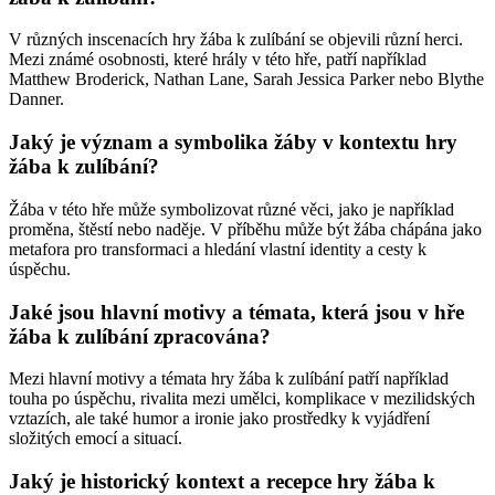
V různých inscenacích hry žába k zulíbání se objevili různí herci.
Mezi známé osobnosti, které hrály v této hře, patří například
Matthew Broderick, Nathan Lane, Sarah Jessica Parker nebo Blythe
Danner.
Jaký je význam a symbolika žáby v kontextu hry
žába k zulíbání?
Žába v této hře může symbolizovat různé věci, jako je například
proměna, štěstí nebo naděje. V příběhu může být žába chápána jako
metafora pro transformaci a hledání vlastní identity a cesty k
úspěchu.
Jaké jsou hlavní motivy a témata, která jsou v hře
žába k zulíbání zpracována?
Mezi hlavní motivy a témata hry žába k zulíbání patří například
touha po úspěchu, rivalita mezi umělci, komplikace v mezilidských
vztazích, ale také humor a ironie jako prostředky k vyjádření
složitých emocí a situací.
Jaký je historický kontext a recepce hry žába k