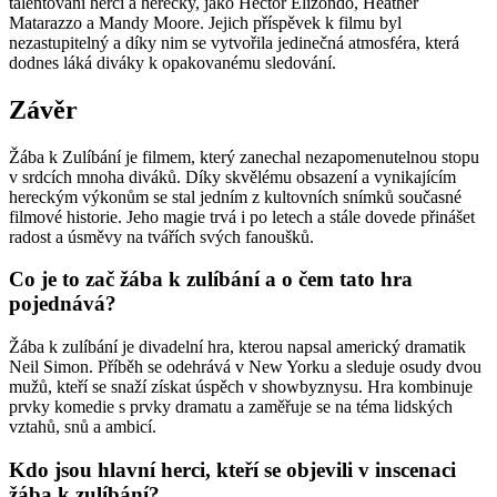
talentovaní herci a herečky, jako Hector Elizondo, Heather
Matarazzo a Mandy Moore. Jejich příspěvek k filmu byl
nezastupitelný a díky nim se vytvořila jedinečná atmosféra, která
dodnes láká diváky k opakovanému sledování.
Závěr
Žába k Zulíbání je filmem, který zanechal nezapomenutelnou stopu
v srdcích mnoha diváků. Díky skvělému obsazení a vynikajícím
hereckým výkonům se stal jedním z kultovních snímků současné
filmové historie. Jeho magie trvá i po letech a stále dovede přinášet
radost a úsměvy na tvářích svých fanoušků.
Co je to zač žába k zulíbání a o čem tato hra
pojednává?
Žába k zulíbání je divadelní hra, kterou napsal americký dramatik
Neil Simon. Příběh se odehrává v New Yorku a sleduje osudy dvou
mužů, kteří se snaží získat úspěch v showbyznysu. Hra kombinuje
prvky komedie s prvky dramatu a zaměřuje se na téma lidských
vztahů, snů a ambicí.
Kdo jsou hlavní herci, kteří se objevili v inscenaci
žába k zulíbání?