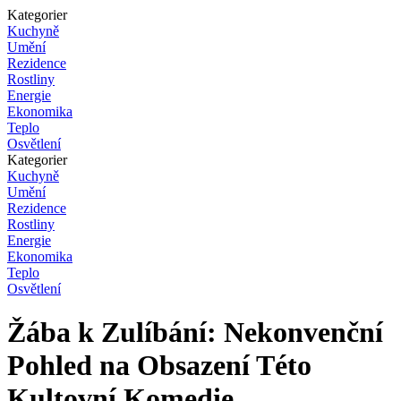
Kategorier
Kuchyně
Umění
Rezidence
Rostliny
Energie
Ekonomika
Teplo
Osvětlení
Kategorier
Kuchyně
Umění
Rezidence
Rostliny
Energie
Ekonomika
Teplo
Osvětlení
Žába k Zulíbání: Nekonvenční
Pohled na Obsazení Této
Kultovní Komedie