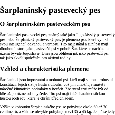
Šarplaninský pastevecký pes
O šarplaninském pasteveckém psu
Šarplaninský pastevecký pes, známý také jako Jugoslávský pastevecký
pes nebo Šarplanický pastevecký pes, je plemeno psa, které vyniká
svou inteligencí, odvahou a věrností. Tito majestátní a silní psi mají
dlouhou historii jako pastevečtí psi v pohoří Šar, které se nachází na
území bývalé Jugoslávie. Dnes jsou oblíbení jak jako pastevečtí psi,
tak jako skvělí společníci pro aktivní rodiny.
Vzhled a charakteristika plemene
Šarplaninci jsou impozantní a mohutní psi, kteří mají silnou a robustní
konstituci. Jejich srst je hustá a dlouhá, což jim umožňuje snášet i
náročné klimatické podmínky v horách. Zbarvení srsti může být od
bílé až po různé odstíny šedé. Tito psi mají také charakteristickou
hustou podsadu, která je chrání před chladem.
Výška v kohoutku šarplaninského psa se pohybuje okolo 60 až 70
centimetrů, a váha se obvykle pohybuje mezi 35 a 45 kg. Jedná se tedy