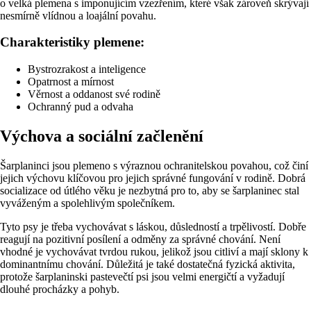
o velká plemena s imponujícím vzezřením, které však zároveň skrývají
nesmírně vlídnou a loajální povahu.
Charakteristiky plemene:
Bystrozrakost a inteligence
Opatrnost a mírnost
Věrnost a oddanost své rodině
Ochranný pud a odvaha
Výchova a sociální začlenění
Šarplaninci jsou plemeno s výraznou ochranitelskou povahou, což činí
jejich výchovu klíčovou pro jejich správné fungování v rodině. Dobrá
socializace od útlého věku je nezbytná pro to, aby se šarplaninec stal
vyváženým a spolehlivým společníkem.
Tyto psy je třeba vychovávat s láskou, důsledností a trpělivostí. Dobře
reagují na pozitivní posílení a odměny za správné chování. Není
vhodné je vychovávat tvrdou rukou, jelikož jsou citliví a mají sklony k
dominantnímu chování. Důležitá je také dostatečná fyzická aktivita,
protože šarplaninski pastevečtí psi jsou velmi energičtí a vyžadují
dlouhé procházky a pohyb.