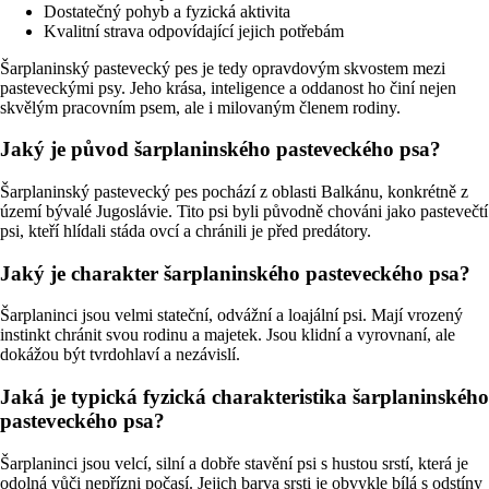
Dostatečný pohyb a fyzická aktivita
Kvalitní strava odpovídající jejich potřebám
Šarplaninský pastevecký pes je tedy opravdovým skvostem mezi
pasteveckými psy. Jeho krása, inteligence a oddanost ho činí nejen
skvělým pracovním psem, ale i milovaným členem rodiny.
Jaký je původ šarplaninského pasteveckého psa?
Šarplaninský pastevecký pes pochází z oblasti Balkánu, konkrétně z
území bývalé Jugoslávie. Tito psi byli původně chováni jako pastevečtí
psi, kteří hlídali stáda ovcí a chránili je před predátory.
Jaký je charakter šarplaninského pasteveckého psa?
Šarplaninci jsou velmi stateční, odvážní a loajální psi. Mají vrozený
instinkt chránit svou rodinu a majetek. Jsou klidní a vyrovnaní, ale
dokážou být tvrdohlaví a nezávislí.
Jaká je typická fyzická charakteristika šarplaninského
pasteveckého psa?
Šarplaninci jsou velcí, silní a dobře stavění psi s hustou srstí, která je
odolná vůči nepřízni počasí. Jejich barva srsti je obvykle bílá s odstíny