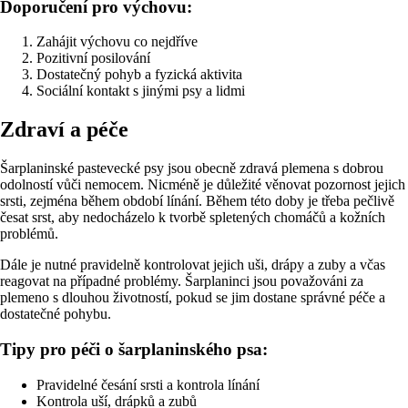
Doporučení pro výchovu:
Zahájit výchovu co nejdříve
Pozitivní posilování
Dostatečný pohyb a fyzická aktivita
Sociální kontakt s jinými psy a lidmi
Zdraví a péče
Šarplaninské pastevecké psy jsou obecně zdravá plemena s dobrou
odolností vůči nemocem. Nicméně je důležité věnovat pozornost jejich
srsti, zejména během období línání. Během této doby je třeba pečlivě
česat srst, aby nedocházelo k tvorbě spletených chomáčů a kožních
problémů.
Dále je nutné pravidelně kontrolovat jejich uši, drápy a zuby a včas
reagovat na případné problémy. Šarplaninci jsou považováni za
plemeno s dlouhou životností, pokud se jim dostane správné péče a
dostatečné pohybu.
Tipy pro péči o šarplaninského psa:
Pravidelné česání srsti a kontrola línání
Kontrola uší, drápků a zubů