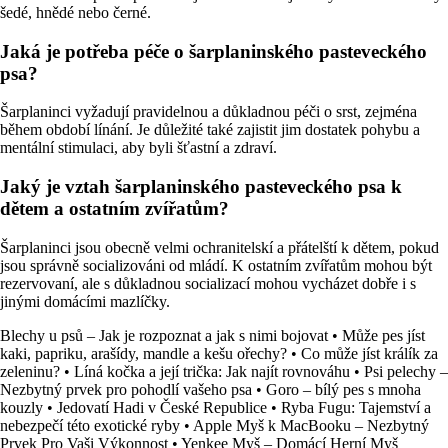
šedé, hnědé nebo černé.
Jaká je potřeba péče o šarplaninského pasteveckého
psa?
Šarplaninci vyžadují pravidelnou a důkladnou péči o srst, zejména
během období línání. Je důležité také zajistit jim dostatek pohybu a
mentální stimulaci, aby byli šťastní a zdraví.
Jaký je vztah šarplaninského pasteveckého psa k
dětem a ostatním zvířatům?
Šarplaninci jsou obecně velmi ochranitelskí a přátelští k dětem, pokud
jsou správně socializováni od mládí. K ostatním zvířatům mohou být
rezervovaní, ale s důkladnou socializací mohou vycházet dobře i s
jinými domácími mazlíčky.
Blechy u psů – Jak je rozpoznat a jak s nimi bojovat
•
Může pes jíst
kaki, papriku, arašídy, mandle a kešu ořechy?
•
Co může jíst králík za
zeleninu?
•
Líná kočka a její trička: Jak najít rovnováhu
•
Psi pelechy –
Nezbytný prvek pro pohodlí vašeho psa
•
Goro – bílý pes s mnoha
kouzly
•
Jedovatí Hadi v České Republice
•
Ryba Fugu: Tajemství a
nebezpečí této exotické ryby
•
Apple Myš k MacBooku – Nezbytný
Prvek Pro Vaši Výkonnost
•
Yenkee Myš – Domácí Herní Myš