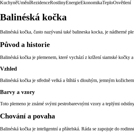
Kuchyně
Umění
Rezidence
Rostliny
Energie
Ekonomika
Teplo
Osvětlení
Balinéská kočka
Balinéská kočka, často nazývaná také balineska kocka, je nádherné ple
Původ a historie
Balinéská kočka je plemenem, které vychází z krížení siamské kočky 
Vzhled
Balinéská kočka je středně velká a štíhlá s dlouhým, jemným kožichem
Barvy a vzory
Toto plemeno je známé svými pestrobarevnými vzory a teplými odstíny.
Chování a povaha
Balinéská kočka je inteligentní a přátelská. Ráda se zapojuje do rodinn