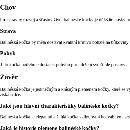
Chov
Pro správný rozvoj a šťastný život balinéské kočky je důležité poskytnou
Strava
Balinéská kočka by měla dostávat kvalitní krmivo bohaté na bílkoviny a ž
Pohyb
Tato kočka potřebuje dostatek pohybu pro udržení své štíhlé postavy a z
Závěr
Balinéská kočka je jedinečným a krásným plemenem kočky, které se vyz
získá srdce.
Jaké jsou hlavní charakteristiky balinéské kočky?
Balinéská kočka je elegantní a štíhlá kočka s dlouhými hedvábnými srstí
Jaká je historie plemene balinéské kočky?