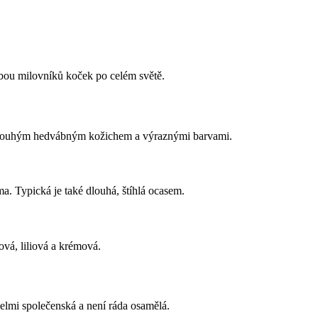
lbou milovníků koček po celém světě.
, dlouhým hedvábným kožichem a výraznými barvami.
a. Typická je také dlouhá, štíhlá ocasem.
vá, liliová a krémová.
velmi společenská a není ráda osamělá.