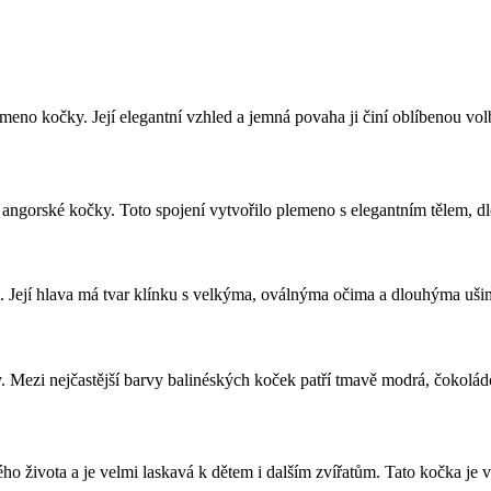
meno kočky. Její elegantní vzhled a jemná povaha ji činí oblíbenou vo
a angorské kočky. Toto spojení vytvořilo plemeno s elegantním tělem
. Její hlava má tvar klínku s velkýma, oválnýma očima a dlouhýma ušim
 Mezi nejčastější barvy balinéských koček patří tmavě modrá, čokoládo
ého života a je velmi laskavá k dětem i dalším zvířatům. Tato kočka je 