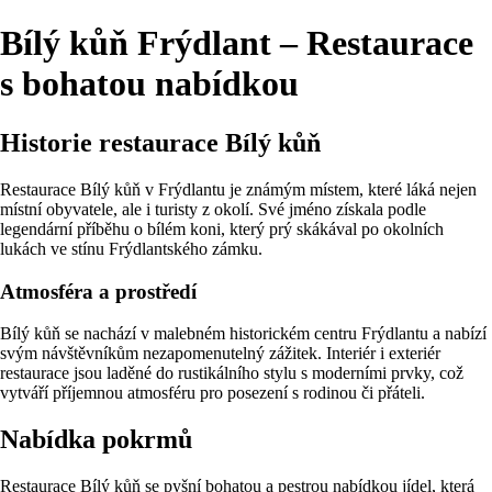
Bílý kůň Frýdlant – Restaurace
s bohatou nabídkou
Historie restaurace Bílý kůň
Restaurace Bílý kůň v Frýdlantu je známým místem, které láká nejen
místní obyvatele, ale i turisty z okolí. Své jméno získala podle
legendární příběhu o bílém koni, který prý skákával po okolních
lukách ve stínu Frýdlantského zámku.
Atmosféra a prostředí
Bílý kůň se nachází v malebném historickém centru Frýdlantu a nabízí
svým návštěvníkům nezapomenutelný zážitek. Interiér i exteriér
restaurace jsou laděné do rustikálního stylu s moderními prvky, což
vytváří příjemnou atmosféru pro posezení s rodinou či přáteli.
Nabídka pokrmů
Restaurace Bílý kůň se pyšní bohatou a pestrou nabídkou jídel, která