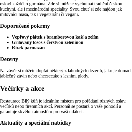
osloví každého gurmána. Zde si můžete vychutnat tradiční českou
kuchyni, ale i mezinárodní speciality. Svou chuť si zde najdou jak
milovníci masa, tak i vegetariáni či vegani.
Doporučené pokrmy
Vepřový plátek s bramborovou kaší a zelím
Grilovaný losos s čerstvou zeleninou
Rizek parmazán
Dezerty
Na závěr si můžete dopřát některý z lahodných dezertů, jako je domácí
jablečný závin nebo cheesecake s lesními plody.
Večírky a akce
Restaurace Bílý kůň je ideálním místem pro pořádání různých oslav,
večírků nebo firemních akcí. Personál se postará o vaše pohodlí a
garantuje skvělou atmosféru pro vaší událost.
Aktuality a speciální nabídky