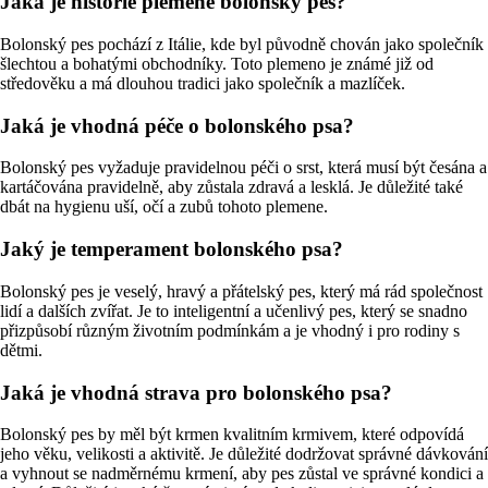
Jaká je historie plemene bolonský pes?
Bolonský pes pochází z Itálie, kde byl původně chován jako společník
šlechtou a bohatými obchodníky. Toto plemeno je známé již od
středověku a má dlouhou tradici jako společník a mazlíček.
Jaká je vhodná péče o bolonského psa?
Bolonský pes vyžaduje pravidelnou péči o srst, která musí být česána a
kartáčována pravidelně, aby zůstala zdravá a lesklá. Je důležité také
dbát na hygienu uší, očí a zubů tohoto plemene.
Jaký je temperament bolonského psa?
Bolonský pes je veselý, hravý a přátelský pes, který má rád společnost
lidí a dalších zvířat. Je to inteligentní a učenlivý pes, který se snadno
přizpůsobí různým životním podmínkám a je vhodný i pro rodiny s
dětmi.
Jaká je vhodná strava pro bolonského psa?
Bolonský pes by měl být krmen kvalitním krmivem, které odpovídá
jeho věku, velikosti a aktivitě. Je důležité dodržovat správné dávkování
a vyhnout se nadměrnému krmení, aby pes zůstal ve správné kondici a