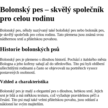
Bolonský pes – skvělý společník
pro celou rodinu
Bolonský pes, někdy nazývaný také boloňský pes nebo bolonák pes,
je skvělý společník pro celou rodinu. Tato plemena jsou známá svou
nádhernou srstí a přátelskou povahou.
Historie bolonských psů
Bolonský pes je plemeno s dlouhou historií. Pochází z italského města
Bologna a jeho kořeny sahají až do středověku. Tito psi byli oblíbení
ušlechtilými rodinami a často se objevovali na portrétech vysoce
postavených osobností.
Vzhled a charakteristika
Bolonský pes je malý a elegantní pes s dlouhou, hebkou srstí. Jejich
srst je bílá a má měkkou texturu, což vyžaduje pravidelnou péči a
česání. Tito psi mají také velmi přátelskou povahu, jsou oddaní a
náklonní ke svým majitelům.