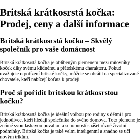
Britská krátkosrstá kočka:
Prodej, ceny a další informace
Britská krátkosrstá kočka – Skvělý
společník pro vaše domácnost
Britská krátkosrstá kočka je oblíbeným plemenem mezi milovníky
koček díky svému klidnému a přátelskému charakteru. Pokud
uvažujete o pořízení britské kočky, můžete se obrátit na specializované
chovatele, kteří nabízejí koťata k prodeji.
Proč si pořídit britskou krátkosrstou
kočku?
Britská krátkosrstá kočka je ideální volbou pro rodiny s dětmi i pro
jednotlivce, kteří hledají společníka do svého domova. Toto plemeno je
známé svou laskavou povahou a schopností snášet různé životní
podmínky. Britská kočka je také velmi inteligentní a snadno se učí
novým trikům.