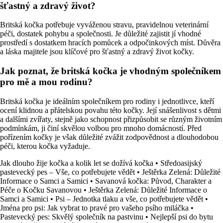
šťastný a zdravý život?
Britská kočka potřebuje vyváženou stravu, pravidelnou veterinární
péči, dostatek pohybu a společnosti. Je důležité zajistit jí vhodné
prostředí s dostatkem hracích pomůcek a odpočinkových míst. Důvěra
a láska majitele jsou klíčové pro šťastný a zdravý život kočky.
Jak poznat, že britská kočka je vhodným společníkem
pro mě a mou rodinu?
Britská kočka je ideálním společníkem pro rodiny i jednotlivce, kteří
ocení klidnou a přátelskou povahu této kočky. Její snášenlivost s dětmi
a dalšími zvířaty, stejně jako schopnost přizpůsobit se různým životním
podmínkám, ji činí skvělou volbou pro mnoho domácností. Před
pořízením kočky je však důležité zvážit zodpovědnost a dlouhodobou
péči, kterou kočka vyžaduje.
Jak dlouho žije kočka a kolik let se dožívá kočka
•
Středoasijský
pastevecký pes – Vše, co potřebujete vědět
•
Ještěrka Zelená: Důležité
Informace o Samci a Samici
•
Savanová kočka: Původ, Charakter a
Péče o Kočku Savanovou
•
Ještěrka Zelená: Důležité Informace o
Samci a Samici
•
Psi – Jednotka tlaku a vše, co potřebujete vědět
•
Jména pro psi: Jak vybrat to pravé pro vašeho psího miláčka
•
Pastevecký pes: Skvělý společník na pastvinu
•
Nejlepší psi do bytu