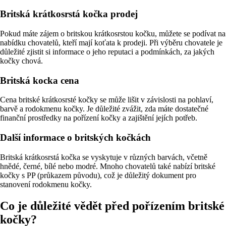
Britská krátkosrstá kočka prodej
Pokud máte zájem o britskou krátkosrstou kočku, můžete se podívat na
nabídku chovatelů, kteří mají koťata k prodeji. Při výběru chovatele je
důležité zjistit si informace o jeho reputaci a podmínkách, za jakých
kočky chová.
Britská kocka cena
Cena britské krátkosrsté kočky se může lišit v závislosti na pohlaví,
barvě a rodokmenu kočky. Je důležité zvážit, zda máte dostatečné
finanční prostředky na pořízení kočky a zajištění jejích potřeb.
Další informace o britských kočkách
Britská krátkosrstá kočka se vyskytuje v různých barvách, včetně
hnědé, černé, bílé nebo modré. Mnoho chovatelů také nabízí britské
kočky s PP (průkazem původu), což je důležitý dokument pro
stanovení rodokmenu kočky.
Co je důležité vědět před pořízením britské
kočky?