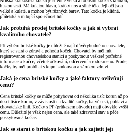
Britská krátkosrstá kočka je středně velká a robustní kočka s krátkou,
hustou srstí. Má kulatou hlavu, krátký nos a silné tělo. Její oči jsou
velké a kulaté, a mohou být různých barev. Tato kočka je klidná,
přátelská a milující společnost lidí.
Jak probíhá prodej britské kočky a jak si vybrat
kvalitního chovatele?
Při výběru britské kočky je důležité najít důvěryhodného chovatele,
který se stará o zdraví a pohodu koček. Chovatel by měl mít
registrovanou chovatelskou stanici a poskytnout veškeré potřebné
informace o kočce, včetně očkování, odčervení a rodokmenu. Prodej
kočky by měl probíhat s kupní smlouvou a zárukou zdraví.
Jaká je cena britské kočky a jaké faktory ovlivňují
cenu?
Cena britské kočky se může pohybovat od několika tisíc korun až po
desetitisíce korun, v závislosti na kvalitě kočky, barvě srsti, pohlaví a
chovatelské linii. Kočky s PP (průkazem původu) mají obvykle vyšší
cenu. Důležité je však nejen cena, ale také zdravotní stav a péče
poskytovaná kočce.
Jak se starat o britskou kočku a jak zajistit její