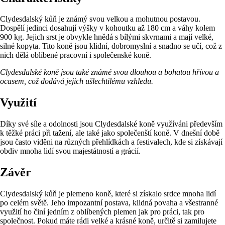
Clydesdalský kůň je známý svou velkou a mohutnou postavou.
Dospělí jedinci dosahují výšky v kohoutku až 180 cm a váhy kolem
900 kg. Jejich srst je obvykle hnědá s bílými skvrnami a mají velké,
silné kopyta. Tito koně jsou klidní, dobromyslní a snadno se učí, což z
nich dělá oblíbené pracovní i společenské koně.
Clydesdalské koně jsou také známé svou dlouhou a bohatou hřívou a
ocasem, což dodává jejich ušlechtilému vzhledu.
Využití
Díky své síle a odolnosti jsou Clydesdalské koně využíváni především
k těžké práci při tažení, ale také jako společenští koně. V dnešní době
jsou často viděni na různých přehlídkách a festivalech, kde si získávají
obdiv mnoha lidí svou majestátností a grácií.
Závěr
Clydesdalský kůň je plemeno koně, které si získalo srdce mnoha lidí
po celém světě. Jeho impozantní postava, klidná povaha a všestranné
využití ho činí jedním z oblíbených plemen jak pro práci, tak pro
společnost. Pokud máte rádi velké a krásné koně, určitě si zamilujete