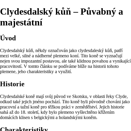
Clydesdalský kůň – Půvabný a
majestátní
Úvod
Clydesdalský kůň, někdy označován jako clydesdaleský kůň, patří
mezi velké, silné a nádherné plemeno koní. Tito koně se vyznačují
nejen svou impozantní postavou, ale také klidnou povahou a vynikající
pracovitostí. V tomto článku se podíváme blíže na historii tohoto
plemene, jeho charakteristiky a využití.
Historie
Clydesdalské koně mají svůj původ ve Skotsku, v oblasti řeky Clyde,
odkud také jejich jméno pochází. Tito koně byli původně chováni jako
pracovní a tažní koně pro těžkou práci v zemědělství. Jejich historie
sahá až do 18. století, kdy bylo plemeno vyšlechtěno křížením
domácích klisen s belgickými a holandskými koněm.
Charakteristiky