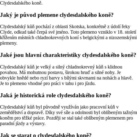
Clydesdalského koně.
Jaký je původ plemene clydesdalského koně?
Clydesdalský kůň pochází z oblasti Skotska, konkrétně z údolí řeky
Clyde, odkud také čerpá své jméno. Toto plemeno vzniklo v 18. století
křížením místních chladnokrevných koní s belgickými a nizozemskými
plemeny.
Jaké jsou hlavní charakteristiky clydesdalského koně?
Clydesdalský kůň je velký a silný chladnokrevný kůň s klidnou
povahou. Má mohutnou postavu, širokou hruď a silné nohy. Je
obvykle hnědé nebo ryzí barvy s bílými skvrnami na nohách a hlavě.
Je to plemeno vhodné pro práci v tahu i pro jízdu.
Jaká je historická role clydesdalského koně?
Clydesdalský kůň byl původně využíván jako pracovní kůň v
zemědělství a dopravě. Díky své síle a odolnosti byl oblíbeným tažným
koněm pro těžké práce. Později se stal také oblíbeným plemenem pro
paradní jízdy a výstavy.
Jak se starat o clydesdalského koně?