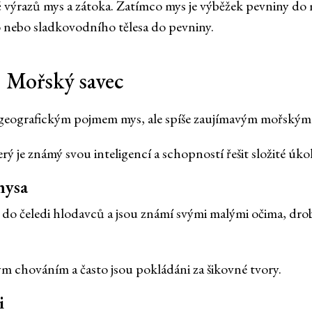
výrazů mys a zátoka. Zatímco mys je výběžek pevniny do mo
nebo sladkovodního tělesa do pevniny.
 Mořský savec
geografickým pojmem mys, ale spíše zaujímavým mořským
rý je známý svou inteligencí a schopností řešit složité úkol
mysa
í do čeledi hlodavců a jsou známí svými malými očima, d
 chováním a často jsou pokládáni za šikovné tvory.
i