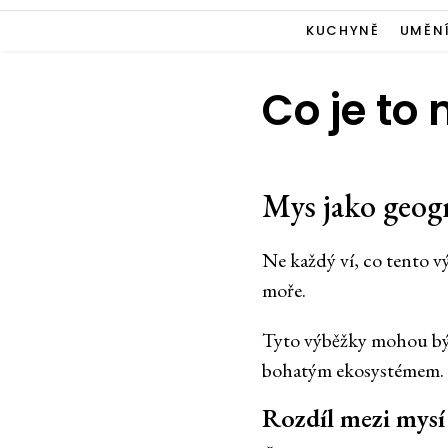
KUCHYNĚ
UMĚN
Co je to
Mys jako geog
Ne každý ví, co tento v
moře.
Tyto výběžky mohou být r
bohatým ekosystémem.
Rozdíl mezi mysí