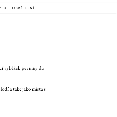
PLO
OSVĚTLENÍ
ící výběžek pevniny do
lodí a také jako místa s