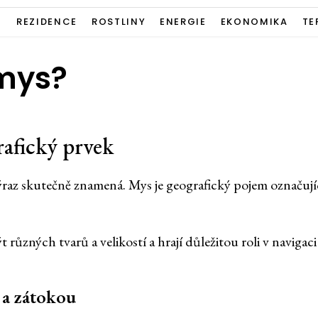
Í
REZIDENCE
ROSTLINY
ENERGIE
EKONOMIKA
TE
 mys?
rafický prvek
ýraz skutečně znamená. Mys je geografický pojem označuj
ůzných tvarů a velikostí a hrají důležitou roli v navigaci 
 a zátokou