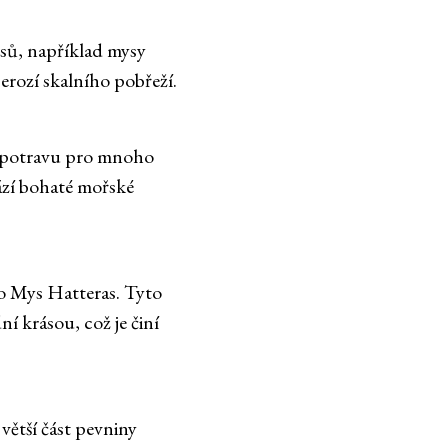
ysů, například mysy
erozí skalního pobřeží.
a potravu pro mnoho
ází bohaté mořské
o Mys Hatteras. Tyto
 krásou, což je činí
větší část pevniny