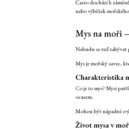
Často dochází k záměně 
nebo výběžek mořského 
Mys na moři –
Nebudu se teď zabývat 
Mys je mořský savec, kte
Charakteristika 
Co je to mys? Mysi patř
ocasem.
Mohou být nápadní svým
Život mysa v moř