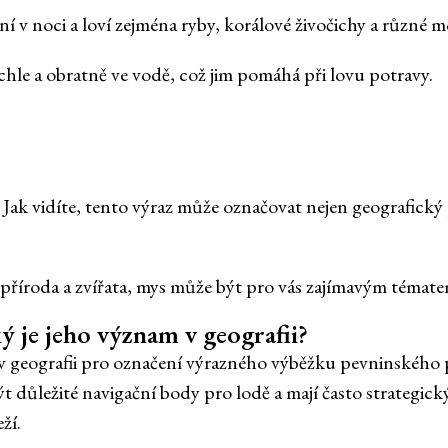
ní v noci a loví zejména ryby, korálové živočichy a různé m
hle a obratně ve vodě, což jim pomáhá při lovu potravy.
? Jak vidíte, tento výraz může označovat nejen geografický p
 příroda a zvířata, mys může být pro vás zajímavým téma
ký je jeho význam v geografii?
 v geografii pro označení výrazného výběžku pevninského
 důležité navigační body pro lodě a mají často strategi
ží.