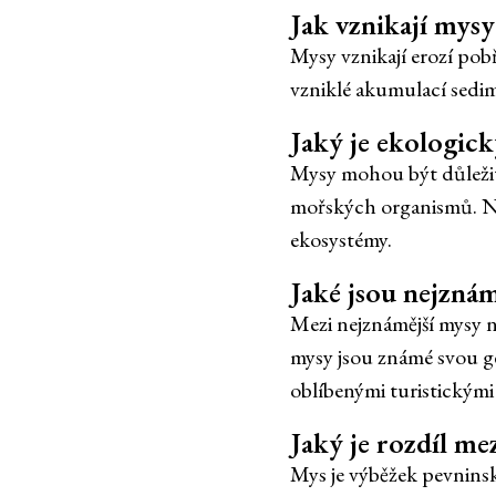
Jak vznikají mysy
Mysy vznikají erozí pob
vzniklé akumulací sedim
Jaký je ekologic
Mysy mohou být důležit
mořských organismů. Na 
ekosystémy.
Jaké jsou nejznám
Mezi nejznámější mysy 
mysy jsou známé svou g
oblíbenými turistickými c
Jaký je rozdíl m
Mys je výběžek pevninsk