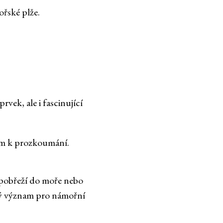
ořské plže.
rvek, ale i fascinující
tem k prozkoumání.
 pobřeží do moře nebo
cký význam pro námořní