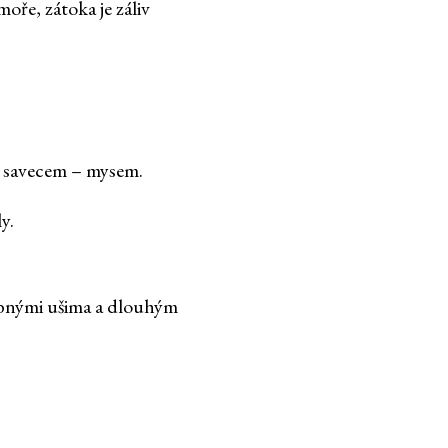
ře, zátoka je záliv
 savecem – mysem.
y.
robnými ušima a dlouhým