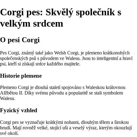
Corgi pes: Skvělý společník s
velkým srdcem
O pesi Corgi
Pes Corgi, známý také jako Welsh Corgi, je plemeno krátkonohých
společenských psů s původem ve Walesu. Jsou to inteligentní a hraví
psi, kteří si získají srdce každého majitele.
Historie plemene
Plemeno Corgi je dlouhá staletí spojováno s Waleskou královnou
Alžbětou II. Díky svému původu a popularitě se stali symbolem
Walesu.
Fyzický vzhled
Corgi pes se vyznačuje krátkými nohami, dlouhým tělem a širokou
hrudí. Mají rovněž velké, stojící uši a veselý výraz, kterým okouzlují
své okolí.