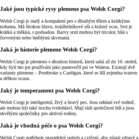
Jaké jsou typické rysy plemene psa Welsh Corgi?
Welsh Corgi je malý a kompaktní pes s dlouhým tělem a krátkýma
nohama. Má širokou hlavu, trojúhelníkové uši a krásný ocas. Srst je
krátká a měkká, s podsadou. Barvy srsti mohou být tricolor, bílá s
červenými nebo hnědými skvrnami.
Jaká je historie plemene Welsh Corgi?
Welsh Corgi je plemeno s dlouhou historií, která sahá až do 10. století,
kdy byli tito psi používáni jako pastevečtí psi ve Walesu. Existují dvě
varianty plemene – Pembroke a Cardigan, které se liší zejména tvarem
a délkou ocasu.
Jaký je temperament psa Welsh Corgi?
Welsh Corgi je inteligentní, živý a hravý pes. Jsou oddaní své rodině,
ale mohou být také trochu tvrdohlaví. Mají rádi společnost lidí a jsou
skvělými společníky pro aktivní rodiny.
Jaká je vhodná péče o psa Welsh Corgi?
Welsh Corgi potřebuje pravidelný pohyb a cvičení, aby zůstal zdravý a