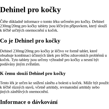
Dehinel pro kočky
Čtěte důkladně informace o tomto léku určeném pro kočky. Dehinel
230mg/20mg pro kočky tablety jsou léčivým přípravkem, který slouží
k léčbě určitých onemocnění u koček.
Co je Dehinel pro kočky
Dehinel 230mg/20mg pro kočky je léčivo ve formě tablet, které
obsahuje kombinaci účinných látek pro léčbu zdravotních problémů u
koček. Tyto tablety jsou určeny výhradně pro kočky a nesmí být
podávány jiným zvířatům.
K čemu slouží Dehinel pro kočky
Tento lék je určen ke snížení zánětu a bolesti u koček. Může být použit
k léčbě různých stavů, včetně artritidy, revmatoidní artritidy nebo
jiných zánětlivých onemocnění.
Informace o dávkování