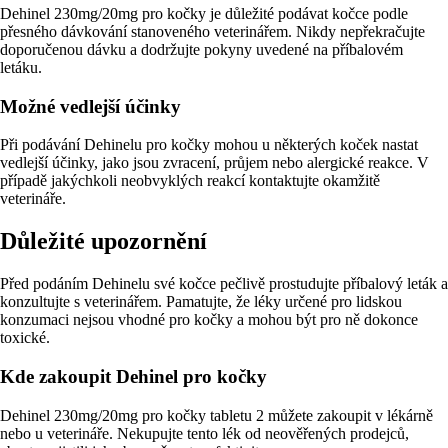
Dehinel 230mg/20mg pro kočky je důležité podávat kočce podle
přesného dávkování stanoveného veterinářem. Nikdy nepřekračujte
doporučenou dávku a dodržujte pokyny uvedené na příbalovém
letáku.
Možné vedlejší účinky
Při podávání Dehinelu pro kočky mohou u některých koček nastat
vedlejší účinky, jako jsou zvracení, průjem nebo alergické reakce. V
případě jakýchkoli neobvyklých reakcí kontaktujte okamžitě
veterináře.
Důležité upozornění
Před podáním Dehinelu své kočce pečlivě prostudujte příbalový leták a
konzultujte s veterinářem. Pamatujte, že léky určené pro lidskou
konzumaci nejsou vhodné pro kočky a mohou být pro ně dokonce
toxické.
Kde zakoupit Dehinel pro kočky
Dehinel 230mg/20mg pro kočky tabletu 2 můžete zakoupit v lékárně
nebo u veterináře. Nekupujte tento lék od neověřených prodejců,