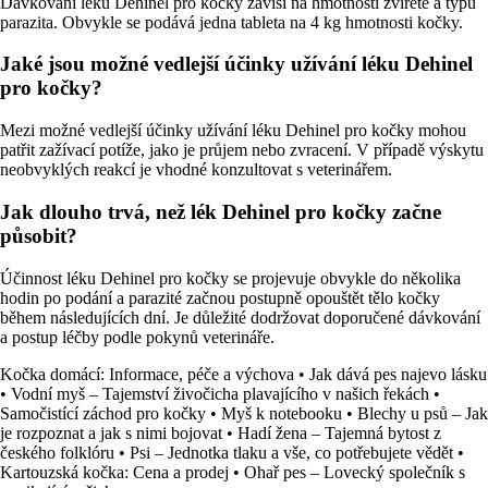
Dávkování léku Dehinel pro kočky závisí na hmotnosti zvířete a typu
parazita. Obvykle se podává jedna tableta na 4 kg hmotnosti kočky.
Jaké jsou možné vedlejší účinky užívání léku Dehinel
pro kočky?
Mezi možné vedlejší účinky užívání léku Dehinel pro kočky mohou
patřit zažívací potíže, jako je průjem nebo zvracení. V případě výskytu
neobvyklých reakcí je vhodné konzultovat s veterinářem.
Jak dlouho trvá, než lék Dehinel pro kočky začne
působit?
Účinnost léku Dehinel pro kočky se projevuje obvykle do několika
hodin po podání a parazité začnou postupně opouštět tělo kočky
během následujících dní. Je důležité dodržovat doporučené dávkování
a postup léčby podle pokynů veterináře.
Kočka domácí: Informace, péče a výchova
•
Jak dává pes najevo lásku
•
Vodní myš – Tajemství živočicha plavajícího v našich řekách
•
Samočistící záchod pro kočky
•
Myš k notebooku
•
Blechy u psů – Jak
je rozpoznat a jak s nimi bojovat
•
Hadí žena – Tajemná bytost z
českého folklóru
•
Psi – Jednotka tlaku a vše, co potřebujete vědět
•
Kartouzská kočka: Cena a prodej
•
Ohař pes – Lovecký společník s