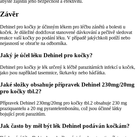
abyste zajistili jeho bezpečnost a efektivitu.
Závěr
Dehinel pro kočky je účinným lékem pro léčbu zánětů a bolesti u
koček. Je důležité dodržovat stanovené dávkování a pečlivě sledovat
reakce vaší kočky po podání léku. V případě jakýchkoli potíží nebo
nejasností se obraťte na odborníka.
Jaký je účel léku Dehinel pro kočky?
Dehinel pro kočky je lék určený k léčbě parazitárních infekcí u koček,
jako jsou například tasemnice, škrkavky nebo háďátka.
Jaké složky obsahuje přípravek Dehinel 230mg/20mg
pro kočky tbl.2?
Přípravek Dehinel 230mg/20mg pro kočky tbl.2 obsahuje 230 mg
praziquantelu a 20 mg pyrantelembonátu, což jsou účinné látky
bojující proti parazitům.
Jak často by měl být lék Dehinel podáván kočkám?