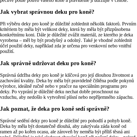
pečlivě podle potřeb vašeho koně a pravidelně ji udržujte v čistotě.
Jak vybrat správnou deku pro koně?
Při výběru deky pro koně je důležité zohlednit několik faktorů. Prvním
kritériem by měla být velikost deky, která by měla být přizpůsobena
konkrétnímu koni. Dále je důležité zvážit materiál, ze kterého je deka
vyrobena – měl by být prodyšný a odolný. Také je vhodné zohlednit
účel použití deky, například zda je určena pro venkovní nebo vnitřní
použití.
Jak správně udržovat deku pro koně?
Správná údržba deky pro koně je klíčová pro její dlouhou životnost a
zachování kvality. Deka by měla být pravidelně čištěna podle pokynů
výrobce, ideálně ručně nebo v pračce na speciálním programu pro
deky. Po vyprání je důležité deku nechat dobře proschnout na
vzduchu, aby nedošlo k vytvoření plísní nebo nepříjemného zápachu.
Jak poznat, že deka pro koně sedí správně?
Správné sedění deky pro koně je důležité pro pohodlí a pohyb koně.
Deka by měla být dostatečně dlouhá, aby zakrývala záda koně od
ramen až po kořen ocasu, ale zároveň by neměla být příliš těsná ani