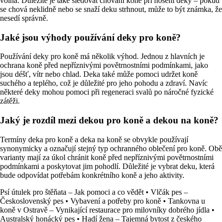
volná. Důležité je také sledovat chování koně při nošení deky – pokud
se chová neklidně nebo se snaží deku strhnout, může to být známka, že
nesedí správně.
Jaké jsou výhody používání deky pro koně?
Používání deky pro koně má několik výhod. Jednou z hlavních je
ochrana koně před nepříznivými povětrnostními podmínkami, jako
jsou déšť, vítr nebo chlad. Deka také může pomoci udržet koně
suchého a teplého, což je důležité pro jeho pohodu a zdraví. Navíc
některé deky mohou pomoci při regeneraci svalů po náročné fyzické
zátěži.
Jaký je rozdíl mezi dekou pro koně a dekou na koně?
Termíny deka pro koně a deka na koně se obvykle používají
synonymicky a označují stejný typ ochranného oblečení pro koně. Obě
varianty mají za úkol chránit koně před nepříznivými povětrnostními
podmínkami a poskytovat jim pohodlí. Důležité je vybrat deku, která
bude odpovídat potřebám konkrétního koně a jeho aktivity.
Psí útulek pro štěňata – Jak pomoci a co vědět
•
Vlčák pes –
Československý pes
•
Vybavení a potřeby pro koně
•
Tankovna u
koně v Ostravě – Vynikající restaurace pro milovníky dobrého jídla
•
Australský honácký pes
•
Hadí žena – Tajemná bytost z českého