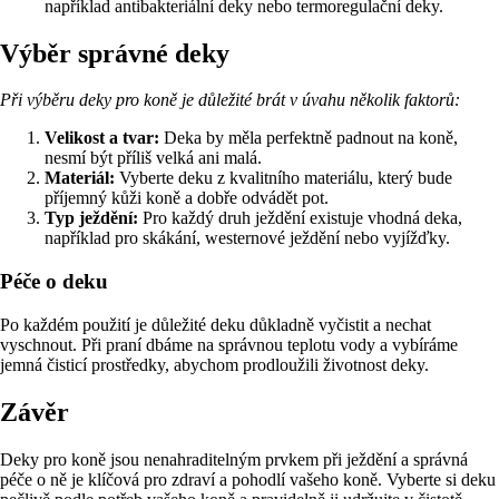
například antibakteriální deky nebo termoregulační deky.
Výběr správné deky
Při výběru deky pro koně je důležité brát v úvahu několik faktorů:
Velikost a tvar:
Deka by měla perfektně padnout na koně,
nesmí být příliš velká ani malá.
Materiál:
Vyberte deku z kvalitního materiálu, který bude
příjemný kůži koně a dobře odvádět pot.
Typ ježdění:
Pro každý druh ježdění existuje vhodná deka,
například pro skákání, westernové ježdění nebo vyjížďky.
Péče o deku
Po každém použití je důležité deku důkladně vyčistit a nechat
vyschnout. Při praní dbáme na správnou teplotu vody a vybíráme
jemná čisticí prostředky, abychom prodloužili životnost deky.
Závěr
Deky pro koně jsou nenahraditelným prvkem při ježdění a správná
péče o ně je klíčová pro zdraví a pohodlí vašeho koně. Vyberte si deku