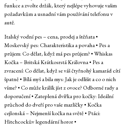
funkce a zvolte držák, který nejlépe vyhovuje vašim
požadavkům a usnadní vám používání telefonu v
autě.
Italský vodní pes – cena, prodej a štěňata
•
Moskevský pes: Charakteristika a povaha
•
Pes a
průjem: Co dělat, když má pes průjem?
•
Whiskas
Kočka – Britská Krátkosrstá Královna
•
Pes a
zvracení: Co dělat, když se váš čtyřnohý kamarád cítí
špatně
•
Bílá myš a bila mys: Jak je odlišit a co o nich
víme?
•
Co může králík jíst z ovoce? Odborné rady a
doporučení
•
Zateplená dvířka pro kočky: Ideální
průchod do dveří pro vaše mazlíčky
•
Kočka
cejlonská – Nejmenší kočka na světě
•
Ptáci:
Hitchcockův legendární horor
•