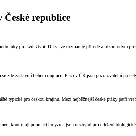
 v České republice
podmínky pro svůj život. Díky své rozmanité přírodě a různorodým pr
e zde zastavují během migrace. Ptáci v ČR jsou pozorovatelní po celý r
ště typické pro českou krajinu. Mezi nejběžnější české ptáky patří vrab
 semen, kontrolují populaci hmyzu a jsou nezbytní pro udržení biologick