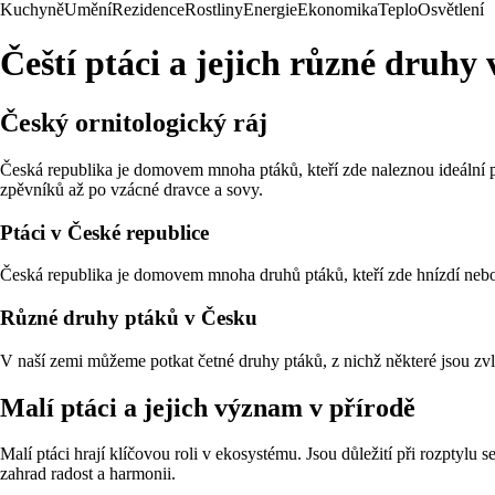
Kuchyně
Umění
Rezidence
Rostliny
Energie
Ekonomika
Teplo
Osvětlení
Čeští ptáci a jejich různé druhy
Český ornitologický ráj
Česká republika je domovem mnoha ptáků, kteří zde naleznou ideální 
zpěvníků až po vzácné dravce a sovy.
Ptáci v České republice
Česká republika je domovem mnoha druhů ptáků, kteří zde hnízdí nebo s
Různé druhy ptáků v Česku
V naší zemi můžeme potkat četné druhy ptáků, z nichž některé jsou zvlá
Malí ptáci a jejich význam v přírodě
Malí ptáci hrají klíčovou roli v ekosystému. Jsou důležití při rozptylu
zahrad radost a harmonii.