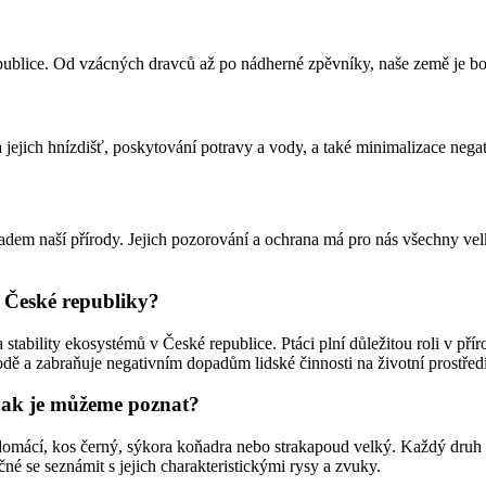
publice. Od vzácných dravců až po nádherné zpěvníky, naše země je boh
na jejich hnízdišť, poskytování potravy a vody, a také minimalizace negat
ladem naší přírody. Jejich pozorování a ochrana má pro nás všechny vel
 České republiky?
stability ekosystémů v České republice. Ptáci plní důležitou roli v pří
odě a zabraňuje negativním dopadům lidské činnosti na životní prostředí
 jak je můžeme poznat?
 domácí, kos černý, sýkora koňadra nebo strakapoud velký. Každý druh p
ečné se seznámit s jejich charakteristickými rysy a zvuky.