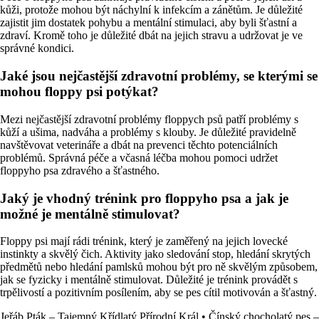
kůži, protože mohou být náchylní k infekcím a zánětům. Je důležité
zajistit jim dostatek pohybu a mentální stimulaci, aby byli šťastní a
zdraví. Kromě toho je důležité dbát na jejich stravu a udržovat je ve
správné kondici.
Jaké jsou nejčastější zdravotní problémy, se kterými se
mohou floppy psi potýkat?
Mezi nejčastější zdravotní problémy floppych psů patří problémy s
kůží a ušima, nadváha a problémy s klouby. Je důležité pravidelně
navštěvovat veterináře a dbát na prevenci těchto potenciálních
problémů. Správná péče a včasná léčba mohou pomoci udržet
floppyho psa zdravého a šťastného.
Jaký je vhodný trénink pro floppyho psa a jak je
možné je mentálně stimulovat?
Floppy psi mají rádi trénink, který je zaměřený na jejich lovecké
instinkty a skvělý čich. Aktivity jako sledování stop, hledání skrytých
předmětů nebo hledání pamlsků mohou být pro ně skvělým způsobem,
jak se fyzicky i mentálně stimulovat. Důležité je trénink provádět s
trpělivostí a pozitivním posílením, aby se pes cítil motivován a šťastný.
Jeřáb Pták – Tajemný Křídlatý Přírodní Král
•
Čínský chocholatý pes –