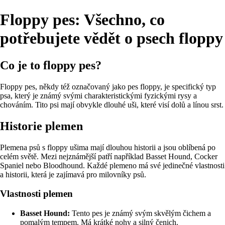
Floppy pes: Všechno, co
potřebujete vědět o psech floppy
Co je to floppy pes?
Floppy pes, někdy též označovaný jako pes floppy, je specifický typ
psa, který je známý svými charakteristickými fyzickými rysy a
chováním. Tito psi mají obvykle dlouhé uši, které visí dolů a línou srst.
Historie plemen
Plemena psů s floppy ušima mají dlouhou historii a jsou oblíbená po
celém světě. Mezi nejznámější patří například Basset Hound, Cocker
Spaniel nebo Bloodhound. Každé plemeno má své jedinečné vlastnosti
a historii, která je zajímavá pro milovníky psů.
Vlastnosti plemen
Basset Hound:
Tento pes je známý svým skvělým čichem a
pomalým tempem. Má krátké nohy a silný čenich.