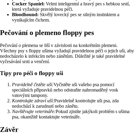
Cocker Spaniel:
Velmi inteligentní a hravý pes s hebkou srstí,
která vyžaduje pravidelnou péči.
Bloodhound:
Skvělý lovecký pes se silným instinktem a
vynikajícím čichem.
Pečování o plemeno floppy pes
Pečování o plemena se liší v závislosti na konkrétním plemeni.
Všechny psy s floppy ušima vyžadují pravidelnou péči o jejich uši, aby
nedocházelo k infekcím nebo zánětům. Důležité je také pravidelné
vyčesávání srsti a venčení.
Tipy pro péči o floppy uši
Pravidelně čistěte uši:
Vyčistěte uši vašeho psa pomocí
speciálních přípravků nebo odstraňte nahromaděný vosk
vatovými tampony.
Kontrolujte zdraví uší:
Pravidelně kontrolujte uši psa, zda
nedochází k zarudnutí nebo zánětu.
Navštěvujte veterináře:
Pokud zjistíte jakýkoli problém s ušima
psa, okamžitě kontaktujte veterináře.
Závěr