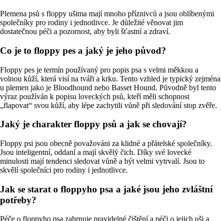
Plemena psů s floppy ušima mají mnoho příznivců a jsou oblíbenými
společníky pro rodiny i jednotlivce. Je důležité věnovat jim
dostatečnou péči a pozornost, aby byli šťastní a zdraví.
Co je to floppy pes a jaký je jeho původ?
Floppy pes je termín používaný pro popis psa s velmi měkkou a
volnou kůží, která visí na tváři a krku. Tento vzhled je typický zejména
u plemen jako je Bloodhound nebo Basset Hound. Původně byl tento
výraz používán k popisu loveckých psů, kteří měli schopnost
„flapovat“ svou kůží, aby lépe zachytili vůně při sledování stop zvěře.
Jaký je charakter floppy psů a jak se chovají?
Floppy psi jsou obecně považováni za klidné a přátelské společníky.
Jsou inteligentní, oddaní a mají skvělý čich. Díky své lovecké
minulosti mají tendenci sledovat vůně a být velmi vytrvalí. Jsou to
skvělí společníci pro rodiny i jednotlivce.
Jak se starat o floppyho psa a jaké jsou jeho zvláštní
potřeby?
Péče o floppyho psa zahrnuje pravidelné čištění a péči o jejich uši a