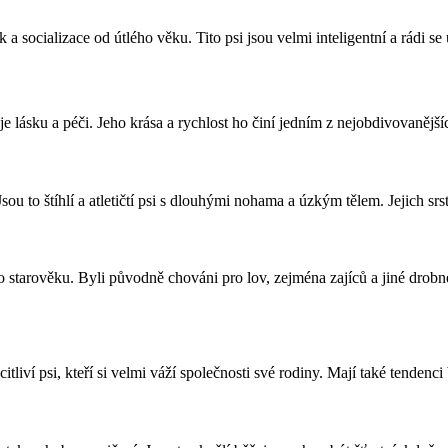
 a socializace od útlého věku. Tito psi jsou velmi inteligentní a rádi se
e lásku a péči. Jeho krása a rychlost ho činí jedním z nejobdivovanější
ou to štíhlí a atletičtí psi s dlouhými nohama a úzkým tělem. Jejich srs
o starověku. Byli původně chováni pro lov, zejména zajíců a jiné drobn
tliví psi, kteří si velmi váží společnosti své rodiny. Mají také tendenci 