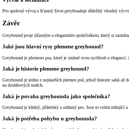
Pro správný vývoj a šťastný život
greyhouda
je důležitý vhodný výcvik
Závěr
Greyhound pes
je úžasným a elegantním společníkem, který si zasluhuj
Jaké jsou hlavní rysy plemene greyhound?
Greyhound je plemeno psa, které je známé svou rychlostí a elegancí. Js
Jaká je historie plemene greyhound?
Greyhound je jedno z nejstarších plemen psů, jehož historie sahá až d
na dostihových tratích.
Jaká je povaha greyhounda jako společníka?
Greyhound je klidný, přátelský a oddaný pes. Jsou to velmi milující a ci
Jaká je potřeba pohybu u greyhounda?