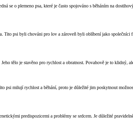
Jedná se o plemeno psa, které je často spojováno s běháním na dostihov
Tito psi byli chováni pro lov a zároveň byli oblíbení jako společníci f
. Jeho tělo je stavěno pro rychlost a obratnost. Povahově je to klidný, a
to psi milují rychlost a běhání, proto je důležité jim poskytnout možnos
etickými predispozicemi a problémy se srdcem. Je důležité pravidelně n