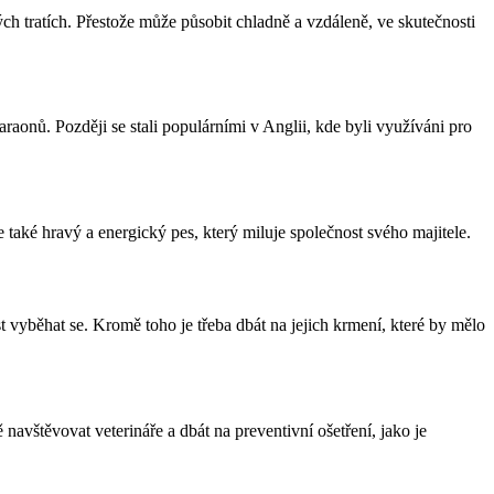
ých tratích. Přestože může působit chladně a vzdáleně, ve skutečnosti
araonů. Později se stali populárními v Anglii, kde byli využíváni pro
le také hravý a energický pes, který miluje společnost svého majitele.
t vyběhat se. Kromě toho je třeba dbát na jejich krmení, které by mělo
avštěvovat veterináře a dbát na preventivní ošetření, jako je