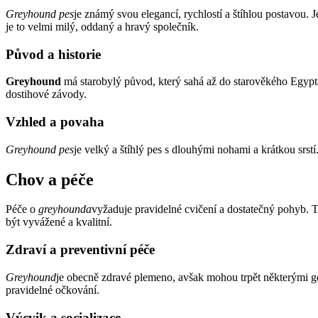
Greyhound pes
je známý svou elegancí, rychlostí a štíhlou postavou. 
je to velmi milý, oddaný a hravý společník.
Původ a historie
Greyhound
má starobylý původ, který sahá až do starověkého Egypta. 
dostihové závody.
Vzhled a povaha
Greyhound pes
je velký a štíhlý pes s dlouhými nohami a krátkou srstí
Chov a péče
Péče o
greyhounda
vyžaduje pravidelné cvičení a dostatečný pohyb. Ti
být vyvážené a kvalitní.
Zdraví a preventivní péče
Greyhound
je obecně zdravé plemeno, avšak mohou trpět některými gen
pravidelné očkování.
Výcvik a socializace