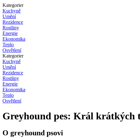
Kategorier
Kuchyně
Umění
Rezidence
Rostliny
Energie
Ekonomika
Teplo
Osvětlení
Kategorier
Kuchyně
Umění
Rezidence
Rostliny
Energie
Ekonomika
Teplo
Osvětlení
Greyhound pes: Král krátkých t
O greyhound psovi