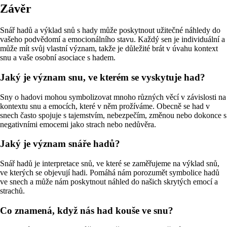
Závěr
Snář hadů a výklad snů s hady může poskytnout užitečné náhledy do
vašeho podvědomí a emocionálního stavu. Každý sen je individuální a
může mít svůj vlastní význam, takže je důležité brát v úvahu kontext
snu a vaše osobní asociace s hadem.
Jaký je význam snu, ve kterém se vyskytuje had?
Sny o hadovi mohou symbolizovat mnoho různých věcí v závislosti na
kontextu snu a emocích, které v něm prožíváme. Obecně se had v
snech často spojuje s tajemstvím, nebezpečím, změnou nebo dokonce s
negativními emocemi jako strach nebo nedůvěra.
Jaký je význam snáře hadů?
Snář hadů je interpretace snů, ve které se zaměřujeme na výklad snů,
ve kterých se objevují hadi. Pomáhá nám porozumět symbolice hadů
ve snech a může nám poskytnout náhled do našich skrytých emocí a
strachů.
Co znamená, když nás had kouše ve snu?