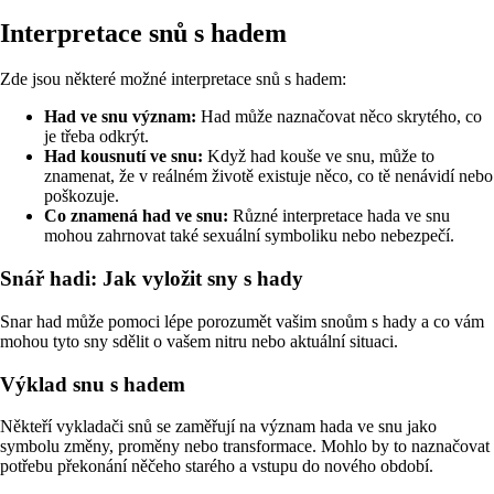
Interpretace snů s hadem
Zde jsou některé možné interpretace snů s hadem:
Had ve snu význam:
Had může naznačovat něco skrytého, co
je třeba odkrýt.
Had kousnutí ve snu:
Když had kouše ve snu, může to
znamenat, že v reálném životě existuje něco, co tě nenávidí nebo
poškozuje.
Co znamená had ve snu:
Různé interpretace hada ve snu
mohou zahrnovat také sexuální symboliku nebo nebezpečí.
Snář hadi: Jak vyložit sny s hady
Snar had může pomoci lépe porozumět vašim snoům s hady a co vám
mohou tyto sny sdělit o vašem nitru nebo aktuální situaci.
Výklad snu s hadem
Někteří vykladači snů se zaměřují na význam hada ve snu jako
symbolu změny, proměny nebo transformace. Mohlo by to naznačovat
potřebu překonání něčeho starého a vstupu do nového období.