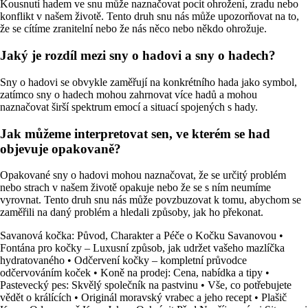
Kousnutí hadem ve snu může naznačovat pocit ohrožení, zradu nebo
konflikt v našem životě. Tento druh snu nás může upozorňovat na to,
že se cítíme zranitelní nebo že nás něco nebo někdo ohrožuje.
Jaký je rozdíl mezi sny o hadovi a sny o hadech?
Sny o hadovi se obvykle zaměřují na konkrétního hada jako symbol,
zatímco sny o hadech mohou zahrnovat více hadů a mohou
naznačovat širší spektrum emocí a situací spojených s hady.
Jak můžeme interpretovat sen, ve kterém se had
objevuje opakovaně?
Opakované sny o hadovi mohou naznačovat, že se určitý problém
nebo strach v našem životě opakuje nebo že se s ním neumíme
vyrovnat. Tento druh snu nás může povzbuzovat k tomu, abychom se
zaměřili na daný problém a hledali způsoby, jak ho překonat.
Savanová kočka: Původ, Charakter a Péče o Kočku Savanovou
•
Fontána pro kočky – Luxusní způsob, jak udržet vašeho mazlíčka
hydratovaného
•
Odčervení kočky – kompletní průvodce
odčervováním koček
•
Koně na prodej: Cena, nabídka a tipy
•
Pastevecký pes: Skvělý společník na pastvinu
•
Vše, co potřebujete
vědět o králících
•
Originál moravský vrabec a jeho recept
•
Plašič