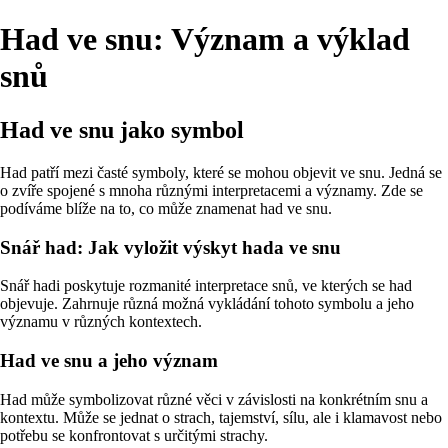
Had ve snu: Význam a výklad
snů
Had ve snu jako symbol
Had patří mezi časté symboly, které se mohou objevit ve snu. Jedná se
o zvíře spojené s mnoha různými interpretacemi a významy. Zde se
podíváme blíže na to, co může znamenat had ve snu.
Snář had: Jak vyložit výskyt hada ve snu
Snář hadi poskytuje rozmanité interpretace snů, ve kterých se had
objevuje. Zahrnuje různá možná vykládání tohoto symbolu a jeho
významu v různých kontextech.
Had ve snu a jeho význam
Had může symbolizovat různé věci v závislosti na konkrétním snu a
kontextu. Může se jednat o strach, tajemství, sílu, ale i klamavost nebo
potřebu se konfrontovat s určitými strachy.