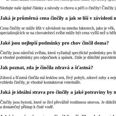
Sledujte naše úplné články a návody o chovu a péči o činčily! Činčily 
Jaká je průměrná cena činčily a jak se liší v závislosti
Cena činčily se může lišit v závislosti na mnoha faktorech, jako je v
specializujících se na chovatelství zvířat může být cena vyšší než u běž
Jaké jsou nejlepší podmínky pro chov činčil doma?
Činčily jsou náročná zvířata, která vyžadují specifické podmínky pro šť
a vhodné podmínky pro odpočinek a spánek. Dále je důležité pravidelně
Jak poznat, zda je činčila zdravá a šťastná?
Zdravá a šťastná činčila má lesklou srst, živý pohyb, zdravé zuby a ne
vzhledu činčily, je vhodné kontaktovat veterináře.
Jaká je ideální strava pro činčily a jaké potraviny by 
Činčily jsou bytosti, které se živí převážně rostlinnou stravou. Je důle
a dostatečný přístup k čisté vodě.