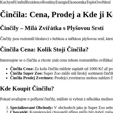
Kuchyně
Umění
Rezidence
Rostliny
Energie
Ekonomika
Teplo
Osvětlení
Činčila: Cena, Prodej a Kde ji K
Činčily – Milá Zvířátka s Plyšovou Srstí
Činčily jsou roztomilí hlodavci s hebkou a měkkou plyšovou srstí, kt
Činčila Cena: Kolik Stojí Činčila?
Interesujete se o činčilu a chcete znát cenu tohoto roztomilého zvířátk
Činčila Cena:
Za kolu činčilu můžete zaplatit od 1000 Kč až p
Činčila Super Zoo:
Super Zoo může mít široký sortiment činčilí
Činčila Prodej Zverimex:
Prodejci zverimexu mohou nabízet čin
Kde Koupit Činčilu?
Pokud uvažujete o pořízení činčily, můžete si vybrat z několika možnos
Specializované Obchody:
V obchodech jako je Super Zoo nebo Z
Chovatelé:
Kontaktování chovatelů přímo může být dobrý způsob,