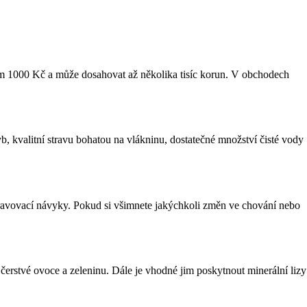
olem 1000 Kč a může dosahovat až několika tisíc korun. V obchodech
hyb, kvalitní stravu bohatou na vlákninu, dostatečné množství čisté vody
 stravovací návyky. Pokud si všimnete jakýchkoli změn ve chování nebo
y, čerstvé ovoce a zeleninu. Dále je vhodné jim poskytnout minerální lizy