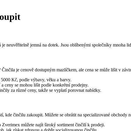
oupit
erá je neuvěřitelně jemná na dotek. Jsou oblíbenými společníky mnoha 
a? Činčila je cenově dostupným mazlíčkem, ale cena se může lišit v závi
o 5000 Kč, podle výbavy, věku a barvy.
 a ceny se mohou lišit podle konkrétní prodejny.
čily za různé ceny, takže se vyplatí porovnat nabídky.
tí, kde činčilu zakoupit. Můžete se obrátit na specializované obchody n
verimex můžete najít široký sortiment činčilí k prodeji.
 jak získat zdravou a dobře socializovanou činčilu.