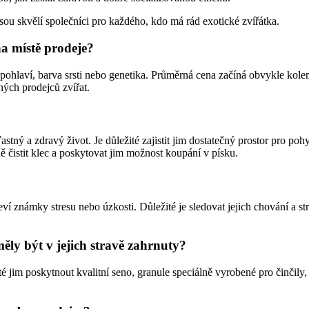
jsou skvělí společníci pro každého, kdo má rád exotické zvířátka.
 na místě prodeje?
ěk, pohlaví, barva srsti nebo genetika. Průměrná cena začíná obvykle k
ných prodejců zvířat.
astný a zdravý život. Je důležité zajistit jim dostatečný prostor pro po
 čistit klec a poskytovat jim možnost koupání v písku.
jeví známky stresu nebo úzkosti. Důležité je sledovat jejich chování a
měly být v jejich stravě zahrnuty?
žité jim poskytnout kvalitní seno, granule speciálně vyrobené pro činčil