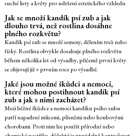
suché listy a květy pro udržení estetického vzhledu.
Jak se množí kandík psí zub a jak
dlouho trvá, než rostlina dosáhne
plného rozkvětu?
Kandík psí zub se množí semeny, dělením trsů nebo
řízky. Rostlina obvykle dosahuje plného rozkvětu
během několika let od výsadby, přičemž první květy
se objevují již v prvním roce po výsadbě.
Jaké jsou možné škůdci a nemoci,
které mohou postihnout kandík psí
zub a jak s nimi zacházet?
Mezi běžné škůdce a nemoci kandíku psího zubu
patří napadení mšicemi, plísněmi nebo houbovými
chorobami. Proti nim lze použít přírodní nebo
chemické postřiky, důležité je pravidelně kontrolovat