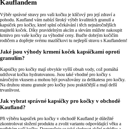
Kauflandem
Výběr správné stravy pro vaši kočku je klíčový pro její zdraví a
pohodu. Kaufland vám nabízí široký výběr kvalitních granulí a
kapsiček pro kočky, které splní očekávání i těch nejnáročnějších
majitelů koček. Díky pravidelným akcím a slevám můžete nakoupit
krmivo pro vaše kočky za výhodné ceny. Buďte dobrým kočičím
rodičem a dopřejte svému mazlíčkovi tu nejlepší stravu s Kauflandem!
Jaké jsou výhody krmení koček kapsičkami oproti
granulím?
Kapsičky pro kočky mají obvykle vyšší obsah vody, což pomáhá
udržovat kočku hydratovanou. Jsou také vhodné pro kočky s
náročným vkusem a mohou být považovány za delikatesu pro kočky.
Na druhou stranu granule pro kočky jsou praktičtější a mají delší
trvanlivost.
Jak vybrat správné kapsičky pro kočky v obchodě
Kaufland?
Při výběru kapsiček pro kočky v obchodě Kaufland je důležité
zkontrolovat složení produktu a zvolit variantu odpovídající věku a
potřebám vaší kočky. Doporučuje se také sledovat akční nabídky a