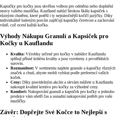
Kapsičky pro kočky jsou skvělou volbou pro odměnu nebo doplnění
stravy vašeho mazlíčka. Kaufland nabízí širokou škálu kapsiček s
různými chutěmi, které potěší i ty nejnáročnější kočičí jazýčky. Díky
individuálně baleným porcím zajišťují kapsičky čerstvost a zachování
vůně, což ocení každá kočka.
Výhody Nákupu Granulí a Kapsiček pro
Kočky u Kauflandu
Kvalita:
Výrobky určené pro kočky v nabídce Kauflandu
splňují přísné kritéria kvality a jsou vyrobeny z prvotřídních
surovin.
Rozmanitost:
V sortimentu najdete granule a kapsičky různých
značek a chutí, abyste mohli vybírat podle preferencí vašich
koček.
Ceny:
Díky pravidelným akcím a slevám můžete u Kauflandu
nakoupit kvalitní krmivo pro kočky za výhodné ceny.
Komfort:
Nakupování granulí a kapsiček pro kočky u jednoho
prodejce vám ušetří čas a usnadní nakupování potřeb pro vaše
mazlíčky.
Závěr: Dopřejte Své Kočce to Nejlepší s