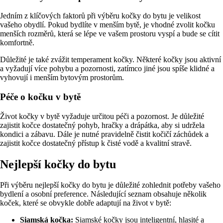
Jedním z klíčových faktorů při výběru kočky do bytu je velikost
vašeho obydlí. Pokud bydlíte v menším bytě, je vhodné zvolit kočku
menších rozměrů, která se lépe ve vašem prostoru vyspí a bude se cítit
komfortně.
Důležité je také zvážit temperament kočky. Některé kočky jsou aktivní
a vyžadují více pohybu a pozornosti, zatímco jiné jsou spíše klidné a
vyhovují i menším bytovým prostorům.
Péče o kočku v bytě
Život kočky v bytě vyžaduje určitou péči a pozornost. Je důležité
zajistit kočce dostatečný pohyb, hračky a drápátka, aby si udržela
kondici a zábavu. Dále je nutné pravidelně čistit kočičí záchůdek a
zajistit kočce dostatečný přístup k čisté vodě a kvalitní stravě.
Nejlepší kočky do bytu
Při výběru nejlepší kočky do bytu je důležité zohlednit potřeby vašeho
bydlení a osobní preference. Následující seznam obsahuje několik
koček, které se obvykle dobře adaptují na život v bytě:
Siamská kočka:
Siamské kočky jsou inteligentní, hlasité a