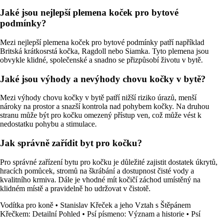
Jaké jsou nejlepší plemena koček pro bytové
podmínky?
Mezi nejlepší plemena koček pro bytové podmínky patří například
Britská krátkosrstá kočka, Ragdoll nebo Siamka. Tyto plemena jsou
obvykle klidné, společenské a snadno se přizpůsobí životu v bytě.
Jaké jsou výhody a nevýhody chovu kočky v bytě?
Mezi výhody chovu kočky v bytě patří nižší riziko úrazů, menší
nároky na prostor a snazší kontrola nad pohybem kočky. Na druhou
stranu může být pro kočku omezený přístup ven, což může vést k
nedostatku pohybu a stimulace.
Jak správně zařídit byt pro kočku?
Pro správné zařízení bytu pro kočku je důležité zajistit dostatek úkrytů,
hracích pomůcek, stromů na škrábání a dostupnost čisté vody a
kvalitního krmiva. Dále je vhodné mít kočičí záchod umístěný na
klidném místě a pravidelně ho udržovat v čistotě.
Vodítka pro koně
•
Stanislav Křeček a jeho Vztah s Štěpánem
Křečkem: Detailní Pohled
•
Psí písmeno: Význam a historie
•
Psí