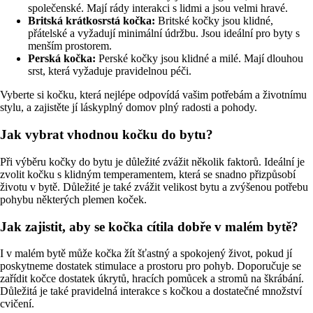
společenské. Mají rády interakci s lidmi a jsou velmi hravé.
Britská krátkosrstá kočka:
Britské kočky jsou klidné,
přátelské a vyžadují minimální údržbu. Jsou ideální pro byty s
menším prostorem.
Perská kočka:
Perské kočky jsou klidné a milé. Mají dlouhou
srst, která vyžaduje pravidelnou péči.
Vyberte si kočku, která nejlépe odpovídá vašim potřebám a životnímu
stylu, a zajistěte jí láskyplný domov plný radosti a pohody.
Jak vybrat vhodnou kočku do bytu?
Při výběru kočky do bytu je důležité zvážit několik faktorů. Ideální je
zvolit kočku s klidným temperamentem, která se snadno přizpůsobí
životu v bytě. Důležité je také zvážit velikost bytu a zvýšenou potřebu
pohybu některých plemen koček.
Jak zajistit, aby se kočka cítila dobře v malém bytě?
I v malém bytě může kočka žít šťastný a spokojený život, pokud jí
poskytneme dostatek stimulace a prostoru pro pohyb. Doporučuje se
zařídit kočce dostatek úkrytů, hracích pomůcek a stromů na škrábání.
Důležitá je také pravidelná interakce s kočkou a dostatečné množství
cvičení.