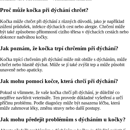
Proč může kočka při dýchání chrčet?
Kočka může chrčet při dýchání z různých důvodů, jako je například
zúžení průdušek, infekce dýchacích cest nebo alergie. Chrčení může
být také způsobeno přítomností cizího tělesa v dýchacích cestách nebo
dokonce nadváhou kočky.
Jak poznám, že kočka trpí chrčením při dýchání?
Kočka trpící chrčením při dýchání může mít obtíže s dýcháním, může
chrčet nebo hlasitě dýchat. Může se jí také zvýšit tep a může působit
unaveně nebo apaticky.
Jak mohu pomoci kočce, která chrčí při dýchání?
Pokud si všimnete, že vaše kočka chrčí při dýchání, je důležité co
nejdříve navštívit veterináře. Ten provede důkladné vyšetření a určí
příčinu problému. Podle diagnózy může být nasazena léčba, která
může zahrnovat léky, změnu stravy nebo další postupy.
Jak mohu předejít problémům s dýcháním u kočky?