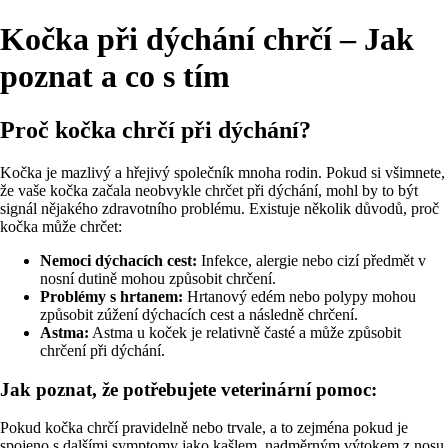
Kočka při dýchání chrčí – Jak
poznat a co s tím
Proč kočka chrčí při dýchání?
Kočka je mazlivý a hřejivý společník mnoha rodin. Pokud si všimnete,
že vaše kočka začala neobvykle chrčet při dýchání, mohl by to být
signál nějakého zdravotního problému. Existuje několik důvodů, proč
kočka může chrčet:
Nemoci dýchacích cest:
Infekce, alergie nebo cizí předmět v
nosní dutině mohou způsobit chrčení.
Problémy s hrtanem:
Hrtanový edém nebo polypy mohou
způsobit zúžení dýchacích cest a následně chrčení.
Astma:
Astma u koček je relativně časté a může způsobit
chrčení při dýchání.
Jak poznat, že potřebujete veterinární pomoc:
Pokud kočka chrčí pravidelně nebo trvale, a to zejména pokud je
spojeno s dalšími symptomy jako kašlem, nadměrným výtokem z nosu