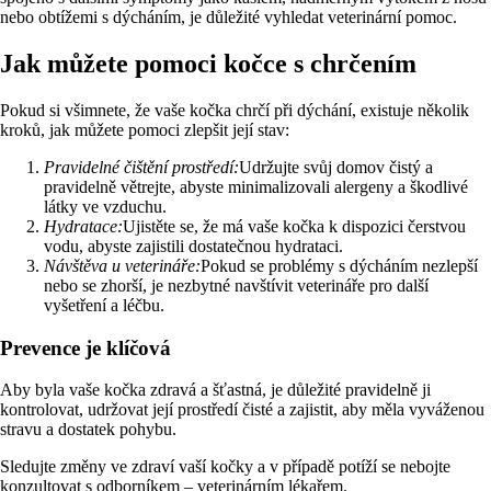
nebo obtížemi s dýcháním, je důležité vyhledat veterinární pomoc.
Jak můžete pomoci kočce s chrčením
Pokud si všimnete, že vaše kočka chrčí při dýchání, existuje několik
kroků, jak můžete pomoci zlepšit její stav:
Pravidelné čištění prostředí:
Udržujte svůj domov čistý a
pravidelně větrejte, abyste minimalizovali alergeny a škodlivé
látky ve vzduchu.
Hydratace:
Ujistěte se, že má vaše kočka k dispozici čerstvou
vodu, abyste zajistili dostatečnou hydrataci.
Návštěva u veterináře:
Pokud se problémy s dýcháním nezlepší
nebo se zhorší, je nezbytné navštívit veterináře pro další
vyšetření a léčbu.
Prevence je klíčová
Aby byla vaše kočka zdravá a šťastná, je důležité pravidelně ji
kontrolovat, udržovat její prostředí čisté a zajistit, aby měla vyváženou
stravu a dostatek pohybu.
Sledujte změny ve zdraví vaší kočky a v případě potíží se nebojte
konzultovat s odborníkem – veterinárním lékařem.