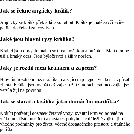
Jak se řekne anglicky králík?
Anglicky se králík překládá jako rabbit. Králík je malé savčí zvíře
patřící do čeledi zajícovitých.
Jaké jsou hlavní rysy králíka?
Králíci jsou obvykle malí a srst mají měkkou a huňatou. Mají dlouhé
uši a krátký ocas. Jsou býložravci a žijí v norách.
Jaký je rozdíl mezi králíkem a zajícem?
Hlavním rozdílem mezi králíkem a zajícem je jejich velikost a způsob
života. Králíci jsou menší než zajíci a žijí v norách, zatímco zajíci jsou
větší a žijí na povrchu.
Jak se starat o králíka jako domácího mazlíčka?
Králíci potřebují dostatek čerstvé vody, kvalitní krmivo bohaté na
vlákninu, čisté prostředí a dostatek pohybu. Je důležité zajistit jim
vhodné podmínky pro život, včetně dostatečného prostoru a útulného
pelíšku.