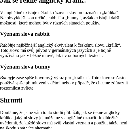
Jak se řekne anglicky králík?
V angličtině existuje několik různých slov pro označení „králíka“.
Nejobvyklejší jsou určitě „rabbit“ a „bunny“, avšak existují i další
možnosti, které mohou být v různých situacích použity.
Význam slova rabbit
Rabbit
je nejběžnější anglický ekvivalent k českému slovu „králík“.
Toto slovo má svůj původ v germánských jazycích a je hojně
využíváno jak v běžné mluvě, tak i v odborných textech.
Význam slova bunny
Bunny
je zase spíše hovorový výraz pro „králíka“. Toto slovo se často
používá spíše při mluvení s dětmi nebo v případě, že chceme zdůraznit
roztomilost zvířete.
Shrnutí
Doufáme, že jsme vám touto studií přiblížili, jak se řekne anglicky
králík a jakými slovy jej můžeme v angličtině označit. Je důležité si
uvědomit, že každé slovo má svůj vlastní význam a použití, takže není
na škodu znát více alternativ.