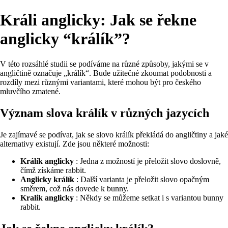
Králi anglicky: Jak se řekne
anglicky “králík”?
V této rozsáhlé studii se podíváme na různé způsoby, jakými se v
angličtině označuje „králík“. Bude užitečné zkoumat podobnosti a
rozdíly mezi různými variantami, které mohou být pro českého
mluvčího zmatené.
Význam slova králík v různých jazycích
Je zajímavé se podívat, jak se slovo králík překládá do angličtiny a jaké
alternativy existují. Zde jsou některé možnosti:
Králík anglicky
: Jedna z možností je přeložit slovo doslovně,
čímž získáme rabbit.
Anglicky králík
: Další varianta je přeložit slovo opačným
směrem, což nás dovede k bunny.
Kralik anglicky
: Někdy se můžeme setkat i s variantou bunny
rabbit.