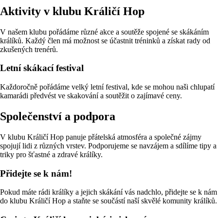
Aktivity v klubu Králičí Hop
V našem klubu pořádáme různé akce a soutěže spojené se skákáním
králíků. Každý člen má možnost se účastnit tréninků a získat rady od
zkušených trenérů.
Letní skákací festival
Každoročně pořádáme velký letní festival, kde se mohou naši chlupatí
kamarádi předvést ve skakování a soutěžit o zajímavé ceny.
Společenství a podpora
V klubu Králičí Hop panuje přátelská atmosféra a společné zájmy
spojují lidi z různých vrstev. Podporujeme se navzájem a sdílíme tipy a
triky pro šťastné a zdravé králíky.
Přidejte se k nám!
Pokud máte rádi králíky a jejich skákání vás nadchlo, přidejte se k nám
do klubu Králičí Hop a staňte se součástí naší skvělé komunity králíků.