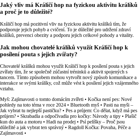
Jaký vliv má Králičí hop na fyzickou aktivitu králíků
a proč je to důležité?
Králičí hop má pozitivní vliv na fyzickou aktivitu králíků tím, že
podporuje jejich pohyb a cvičení. To je důležité pro udržení zdraví
králíků, prevenci obezity a podporu jejich celkové pohody a vitality.
Jak mohou chovatelé králíků využít Králičí hop k
posílení pouta s jejich zvířaty?
Chovatelé králíků mohou využít Králičí hop k posílení pouta s jejich
zvířaty tím, že se společně zúčastní tréninků a aktivit spojených s
tancem. Tímto způsobem mohou vytvořit nový způsob komunikace a
interakce se svými králíky, což může vést k posílení jejich vzájemného
vztahu.
Myš: Zajímavosti o tomto domácím zvířeti
•
Kočka není pes: Nové
pohledy na toto téma v roce 2024
•
Bluetooth myš
•
Pasti na myši –
Jak vybrat tu nejlepší pastičku?
•
Pes a průjem: Co dělat, když má pes
průjem?
•
Skrabadla a odpočívadla pro kočky: Návody a tipy
•
Plašič
kun do auta a motoru
•
Hadi na prodej
•
Psí pelíšky – Proč jsou
důležité a jak vybrat ten správný
•
Ragdoll Kočka: Povaha, Péče a
Zajímavosti
•