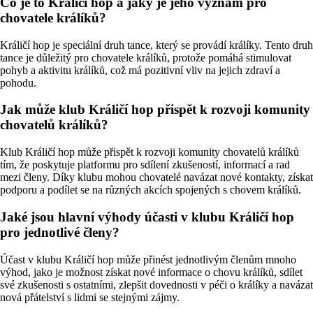
Co je to Králičí hop a jaký je jeho význam pro
chovatele králíků?
Králičí hop je speciální druh tance, který se provádí králíky. Tento druh
tance je důležitý pro chovatele králíků, protože pomáhá stimulovat
pohyb a aktivitu králíků, což má pozitivní vliv na jejich zdraví a
pohodu.
Jak může klub Králičí hop přispět k rozvoji komunity
chovatelů králíků?
Klub Králičí hop může přispět k rozvoji komunity chovatelů králíků
tím, že poskytuje platformu pro sdílení zkušeností, informací a rad
mezi členy. Díky klubu mohou chovatelé navázat nové kontakty, získat
podporu a podílet se na různých akcích spojených s chovem králíků.
Jaké jsou hlavní výhody účasti v klubu Králičí hop
pro jednotlivé členy?
Účast v klubu Králičí hop může přinést jednotlivým členům mnoho
výhod, jako je možnost získat nové informace o chovu králíků, sdílet
své zkušenosti s ostatními, zlepšit dovednosti v péči o králíky a navázat
nová přátelství s lidmi se stejnými zájmy.