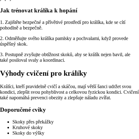
Jak trénovat králíka k hopání
1. Zajištěte bezpečné a přívětivé prostředí pro králíka, kde se cítí
pohodlně a bezpečně.
2. Odměňujte svého králíka pamlsky a pochvalami, když provede
úspěšný skok.
3. Postupně zvyšujte obtížnost skoků, aby se králík nejen bavil, ale
také posiloval svaly a koordinaci.
Výhody cvičení pro králíky
Králíci, kteří pravidelně cvičí a skáčou, mají větší šanci udržet svou
kondici, zlepšit svou pohyblivost a celkovou fyzickou kondici. Cvičení
také napomáhá prevenci obezity a zlepšuje náladu zvířat.
Doporučené cviky
Skoky přes překážky
Kruhové skoky
Skoky do výšky