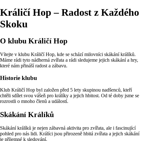
Králičí Hop – Radost z Každého
Skoku
O klubu Králičí Hop
Vítejte v klubu Králičí Hop, kde se schází milovníci skákání králíků.
Máme rádi tyto nádherná zvířata a rádi sledujeme jejich skákání a hry,
které nám přináší radost a zábavu.
Historie klubu
Klub Králičí Hop byl založen před 5 lety skupinou nadšenců, kteří
chtěli sdílet svou vášeň pro králíky a jejich hbitost. Od té doby jsme se
rozrostli o mnoho členů a událostí.
Skákání Králíků
Skákání králíků je nejen zábavná aktivita pro zvířata, ale i fascinující
pohled pro nás lidi. Králíci jsou přirozeně hbitá zvířata a jejich skákání
je příjemné k sledování.