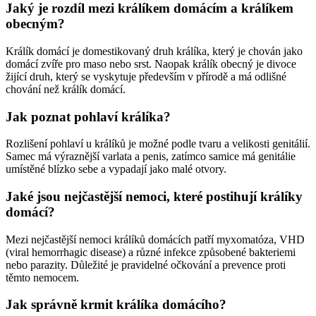
Jaký je rozdíl mezi králíkem domácím a králíkem
obecným?
Králík domácí je domestikovaný druh králíka, který je chován jako
domácí zvíře pro maso nebo srst. Naopak králík obecný je divoce
žijící druh, který se vyskytuje především v přírodě a má odlišné
chování než králík domácí.
Jak poznat pohlaví králíka?
Rozlišení pohlaví u králíků je možné podle tvaru a velikosti genitálií.
Samec má výraznější varlata a penis, zatímco samice má genitálie
umístěné blízko sebe a vypadají jako malé otvory.
Jaké jsou nejčastější nemoci, které postihují králíky
domácí?
Mezi nejčastější nemoci králíků domácích patří myxomatóza, VHD
(viral hemorrhagic disease) a různé infekce způsobené bakteriemi
nebo parazity. Důležité je pravidelné očkování a prevence proti
těmto nemocem.
Jak správně krmit králíka domácího?