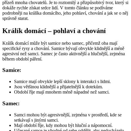
přízeň mnoha chovatelů. Je to roztomilý a přizpůsobivý tvor, který si
dokáže rychle získat srdce lidí. V tomto článku se podíváme
podrobněji na králíka domácího, jeho pohlaví, chování a jak se o něj
správně starat.
Králík domácí – pohlaví a chování
Králík domácí může být samice nebo samec, přičemž oba mají
specifické rysy a chování. Samice bývají obvykle klidnější a méně
agresivní než samci. Samec je často aktivnější a hlučnější, zejména
během období páření.
Samice:
Samice mají obvykle lepší sklony k interakci s lidmi.
Jsou většinou klidnější a přijatelnější k dotekům.
Období říje mají mnohem méně nápadné než samci.
Samec:
Samci mohou být agresivnější, zejména v prostředí, kde se
setkávají s jinými samci.
Mají období říje, kdy mohou být hluční a nápomocní.
Učesané samce je vhodné od sebe oddělit, aby nedocházelo