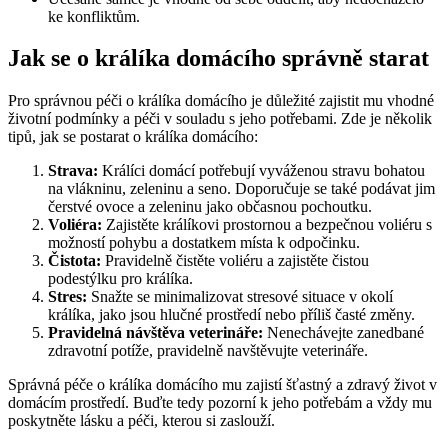
ke konfliktům.
Jak se o králíka domácího správně starat
Pro správnou péči o králíka domácího je důležité zajistit mu vhodné
životní podmínky a péči v souladu s jeho potřebami. Zde je několik
tipů, jak se postarat o králíka domácího:
Strava:
Králíci domácí potřebují vyváženou stravu bohatou
na vlákninu, zeleninu a seno. Doporučuje se také podávat jim
čerstvé ovoce a zeleninu jako občasnou pochoutku.
Voliéra:
Zajistěte králíkovi prostornou a bezpečnou voliéru s
možností pohybu a dostatkem místa k odpočinku.
Čistota:
Pravidelně čistěte voliéru a zajistěte čistou
podestýlku pro králíka.
Stres:
Snažte se minimalizovat stresové situace v okolí
králíka, jako jsou hlučné prostředí nebo příliš časté změny.
Pravidelná návštěva veterináře:
Nenechávejte zanedbané
zdravotní potíže, pravidelně navštěvujte veterináře.
Správná péče o králíka domácího mu zajistí šťastný a zdravý život v
domácím prostředí. Buďte tedy pozorní k jeho potřebám a vždy mu
poskytněte lásku a péči, kterou si zaslouží.