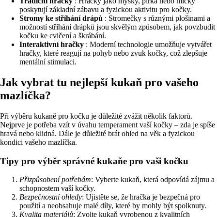
Tradiční hračky
: Hračky jako myšky, pírka nebo míčky
poskytují základní zábavu a fyzickou aktivitu pro kočky.
Stromy ke stříhání drápů
: Stromečky s různými plošinami a
možností stříhání drápků jsou skvělým způsobem, jak povzbudit
kočku ke cvičení a škrábání.
Interaktivní hračky
: Moderní technologie umožňuje vytvářet
hračky, které reagují na pohyb nebo zvuk kočky, což zlepšuje
mentální stimulaci.
Jak vybrat tu nejlepší kukaň pro vašeho
mazlíčka?
Při výběru kukaně pro kočku je důležité zvážit několik faktorů.
Nejprve je potřeba vzít v úvahu temperament vaší kočky – zda je spíše
hravá nebo klidná. Dále je důležité brát ohled na věk a fyzickou
kondici vašeho mazlíčka.
Tipy pro výběr správné kukaňe pro vaši kočku
Přizpůsobení potřebám
: Vyberte kukaň, která odpovídá zájmu a
schopnostem vaší kočky.
Bezpečnostní ohledy
: Ujistěte se, že hračka je bezpečná pro
použití a neobsahuje malé díly, které by mohly být spolknuty.
Kvalita materiálů
: Zvolte kukaň vyrobenou z kvalitních