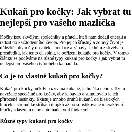
Kukaň pro kočky: Jak vybrat tu
nejlepší pro vašeho mazlíčka
Kočky jsou skvělými společníky a přáteli, kteří nám dodají energii a
radost do každodenního života. Pro jejich šťastný a zdravý život je
důležité, aby měly dostatek stimulace a zábavy. Jedním z skvělých
prostředků, jak tento cíl splnit, je pořízení kukaňe pro kočky. V tomto
článku se podíváme na různé typy kukaní pro kočky a jak vybrat tu
nejlepší pro vašeho čtyřnohého kamaráda.
Co je to vlastně kukaň pro kočky?
Kukaň pro kočky, někdy nazývaná kukaně, je hračka nebo zařízení
navržené speciálně pro kočky, aby je bavilo a stimulovalo jejich
přirozené instinkty. Existuje mnoho druhů kukaní, od klasických
hraček a stromů ke stříhání drápků až po sofistikované interaktivní
hračky s laserem nebo automatickými funkcemi.
Různé typy kukaní pro kočky