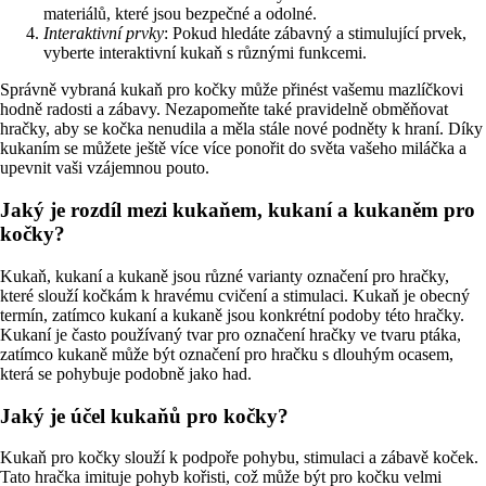
materiálů, které jsou bezpečné a odolné.
Interaktivní prvky
: Pokud hledáte zábavný a stimulující prvek,
vyberte interaktivní kukaň s různými funkcemi.
Správně vybraná kukaň pro kočky může přinést vašemu mazlíčkovi
hodně radosti a zábavy. Nezapomeňte také pravidelně obměňovat
hračky, aby se kočka nenudila a měla stále nové podněty k hraní. Díky
kukaním se můžete ještě více více ponořit do světa vašeho miláčka a
upevnit vaši vzájemnou pouto.
Jaký je rozdíl mezi kukaňem, kukaní a kukaněm pro
kočky?
Kukaň, kukaní a kukaně jsou různé varianty označení pro hračky,
které slouží kočkám k hravému cvičení a stimulaci. Kukaň je obecný
termín, zatímco kukaní a kukaně jsou konkrétní podoby této hračky.
Kukaní je často používaný tvar pro označení hračky ve tvaru ptáka,
zatímco kukaně může být označení pro hračku s dlouhým ocasem,
která se pohybuje podobně jako had.
Jaký je účel kukaňů pro kočky?
Kukaň pro kočky slouží k podpoře pohybu, stimulaci a zábavě koček.
Tato hračka imituje pohyb kořisti, což může být pro kočku velmi