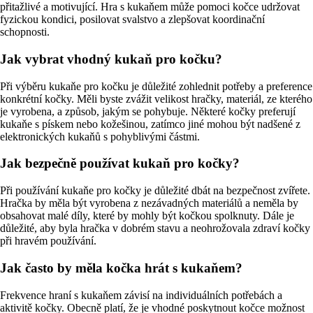
přitažlivé a motivující. Hra s kukaňem může pomoci kočce udržovat
fyzickou kondici, posilovat svalstvo a zlepšovat koordinační
schopnosti.
Jak vybrat vhodný kukaň pro kočku?
Při výběru kukaňe pro kočku je důležité zohlednit potřeby a preference
konkrétní kočky. Měli byste zvážit velikost hračky, materiál, ze kterého
je vyrobena, a způsob, jakým se pohybuje. Některé kočky preferují
kukaňe s pískem nebo kožešinou, zatímco jiné mohou být nadšené z
elektronických kukaňů s pohyblivými částmi.
Jak bezpečně používat kukaň pro kočky?
Při používání kukaňe pro kočky je důležité dbát na bezpečnost zvířete.
Hračka by měla být vyrobena z nezávadných materiálů a neměla by
obsahovat malé díly, které by mohly být kočkou spolknuty. Dále je
důležité, aby byla hračka v dobrém stavu a neohrožovala zdraví kočky
při hravém používání.
Jak často by měla kočka hrát s kukaňem?
Frekvence hraní s kukaňem závisí na individuálních potřebách a
aktivitě kočky. Obecně platí, že je vhodné poskytnout kočce možnost