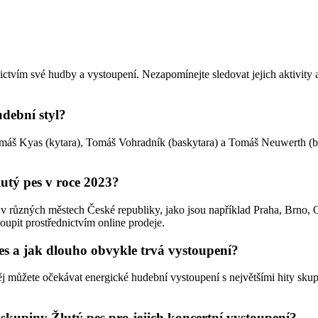
dnictvím své hudby a vystoupení. Nezapomínejte sledovat jejich aktivity
udební styl?
Tomáš Kyas (kytara), Tomáš Vohradník (baskytara) a Tomáš Neuwerth (bi
utý pes v roce 2023?
v různých městech České republiky, jako jsou například Praha, Brno, O
upit prostřednictvím online prodeje.
s a jak dlouho obvykle trvá vystoupení?
j můžete očekávat energické hudební vystoupení s největšími hity skup
.
e skupiny Žlutý pes pro jejich koncertní vystoupení?