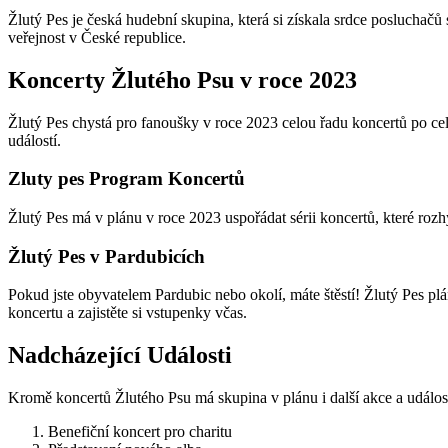
Žlutý Pes je česká hudební skupina, která si získala srdce poslucha
veřejnost v České republice.
Koncerty Žlutého Psu v roce 2023
Žlutý Pes chystá pro fanoušky v roce 2023 celou řadu koncertů po celé
událostí.
Zluty pes Program Koncertů
Žlutý Pes má v plánu v roce 2023 uspořádat sérii koncertů, které roz
Žlutý Pes v Pardubicích
Pokud jste obyvatelem Pardubic nebo okolí, máte štěstí! Žlutý Pes plán
koncertu a zajistěte si vstupenky včas.
Nadcházející Události
Kromě koncertů Žlutého Psu má skupina v plánu i další akce a událost
Benefiční koncert pro charitu