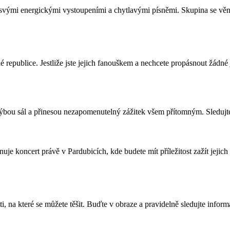
čů svými energickými vystoupeními a chytlavými písněmi. Skupina se v
 republice. Jestliže jste jejich fanouškem a nechcete propásnout žádné j
hýbou sál a přinesou nezapomenutelný zážitek všem přítomným. Sledujte 
uje koncert právě v Pardubicích, kde budete mít příležitost zažít jejich
i, na které se můžete těšit. Buďte v obraze a pravidelně sledujte infor