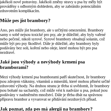
jakékoli nové potraviny. Jakékoli změny stravy u psa by měly být
prováděny s odborným dohledem, aby se zabránilo potenciálním
zdravotním komplikacím.
Může pes jíst brambory?
Ano, pes může jíst brambory, ale s určitými omezeními. Brambory
samy o sobě nejsou toxické pro psy, ale je důležité, aby byly vařené
nebo pečené, nikoli syrové. Syrové brambory obsahují solanin, což
může být pro psy škodlivé. Dále je důležité, aby brambory byly
podávány bez soli, koření nebo oleje, které mohou být pro psa
nezdravé.
Jaké jsou výhody a nevýhody krmení psa
bramborami?
Mezi výhody krmení psa bramborami patří skutečnost, že brambory
jsou zdrojem vlákniny, vitamínů a minerálů, které mohou přinést určité
zdravotní výhody. Na druhou stranu je třeba si uvědomit, že brambory
jsou bohaté na sacharidy, což může vést k nadváze u psa, pokud jsou
podávány v nadměrném množství. Dále je třeba dbát na správnou
přípravu brambor a vyvarovat se přidávání nezdravých přísad.
Jak poznat, zda pes má alergii na brambory?