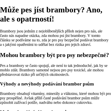
Může pes jíst brambory? Ano,
ale s opatrností!
Brambory jsou jedním z nejoblíbenějších příloh nejen pro nás, ale
často nás napadne otázka, zda mohou psi jíst brambory. V tomto
článku se podíváme na to, zda je pro psy bezpečné podávat brambory
a s jakými opatřeními to udělat bez rizika pro jejich zdraví.
Mohou brambory být pro psy nebezpečné?
Pes a brambory se často spojují, ale není to tak jednoduché, jak by se
mohlo zdát. Brambory samotné nejsou pro psy toxické, ale mohou
představovat riziko při určitých okolnostech.
Výhody a nevýhody podávání brambor psům
Brambory obsahují vitamíny, minerály a vlákninu, které mohou být pro
psy prospěšné. Avšak příliš časté podávání brambor psům může
způsobit zažívací potíže, nadváhu nebo dokonce cukrovku.