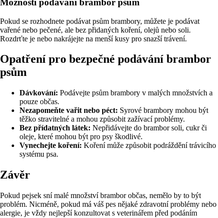
Možnosti podávání brambor psům
Pokud se rozhodnete podávat psům brambory, můžete je podávat
vařené nebo pečené, ale bez přidaných koření, olejů nebo soli.
Rozdrťte je nebo nakrájejte na menší kusy pro snazší trávení.
Opatření pro bezpečné podávání brambor
psům
Dávkování:
Podávejte psům brambory v malých množstvích a
pouze občas.
Nezapomeňte vařit nebo péct:
Syrové brambory mohou být
těžko stravitelné a mohou způsobit zažívací problémy.
Bez přídatných látek:
Nepřidávejte do brambor soli, cukr či
oleje, které mohou být pro psy škodlivé.
Vynechejte koření:
Koření může způsobit podráždění trávicího
systému psa.
Závěr
Pokud pejsek sní malé množství brambor občas, nemělo by to být
problém. Nicméně, pokud má váš pes nějaké zdravotní problémy nebo
alergie, je vždy nejlepší konzultovat s veterinářem před podáním