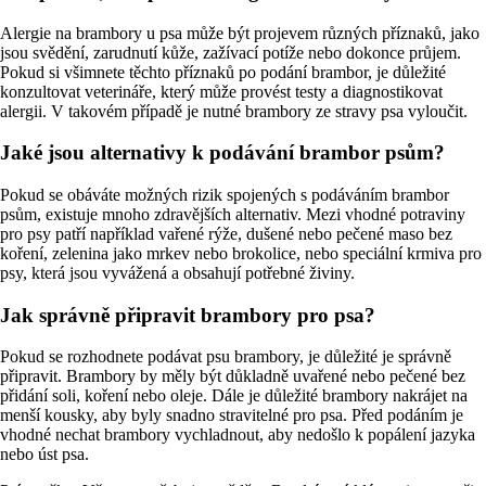
Alergie na brambory u psa může být projevem různých příznaků, jako
jsou svědění, zarudnutí kůže, zažívací potíže nebo dokonce průjem.
Pokud si všimnete těchto příznaků po podání brambor, je důležité
konzultovat veterináře, který může provést testy a diagnostikovat
alergii. V takovém případě je nutné brambory ze stravy psa vyloučit.
Jaké jsou alternativy k podávání brambor psům?
Pokud se obáváte možných rizik spojených s podáváním brambor
psům, existuje mnoho zdravějších alternativ. Mezi vhodné potraviny
pro psy patří například vařené rýže, dušené nebo pečené maso bez
koření, zelenina jako mrkev nebo brokolice, nebo speciální krmiva pro
psy, která jsou vyvážená a obsahují potřebné živiny.
Jak správně připravit brambory pro psa?
Pokud se rozhodnete podávat psu brambory, je důležité je správně
připravit. Brambory by měly být důkladně uvařené nebo pečené bez
přidání soli, koření nebo oleje. Dále je důležité brambory nakrájet na
menší kousky, aby byly snadno stravitelné pro psa. Před podáním je
vhodné nechat brambory vychladnout, aby nedošlo k popálení jazyka
nebo úst psa.