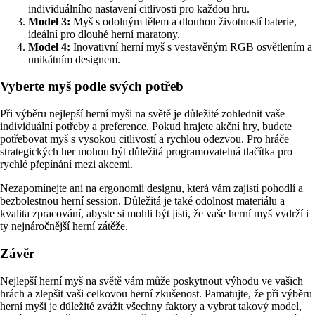
individuálního nastavení citlivosti pro každou hru.
Model 3:
Myš s odolným tělem a dlouhou životností baterie,
ideální pro dlouhé herní maratony.
Model 4:
Inovativní herní myš s vestavěným RGB osvětlením a
unikátním designem.
Vyberte myš podle svých potřeb
Při výběru nejlepší herní myši na světě je důležité zohlednit vaše
individuální potřeby a preference. Pokud hrajete akční hry, budete
potřebovat myš s vysokou citlivostí a rychlou odezvou. Pro hráče
strategických her mohou být důležitá programovatelná tlačítka pro
rychlé přepínání mezi akcemi.
Nezapomínejte ani na ergonomii designu, která vám zajistí pohodlí a
bezbolestnou herní session. Důležitá je také odolnost materiálu a
kvalita zpracování, abyste si mohli být jisti, že vaše herní myš vydrží i
ty nejnáročnější herní zátěže.
Závěr
Nejlepší herní myš na světě vám může poskytnout výhodu ve vašich
hrách a zlepšit vaši celkovou herní zkušenost. Pamatujte, že při výběru
herní myši je důležité zvážit všechny faktory a vybrat takový model,