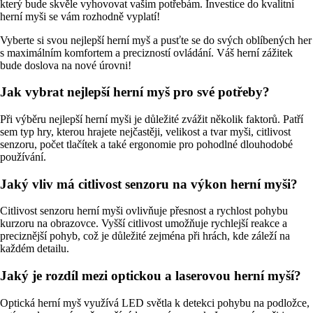
který bude skvěle vyhovovat vašim potřebám. Investice do kvalitní
herní myši se vám rozhodně vyplatí!
Vyberte si svou nejlepší herní myš a pusťte se do svých oblíbených her
s maximálním komfortem a precizností ovládání. Váš herní zážitek
bude doslova na nové úrovni!
Jak vybrat nejlepší herní myš pro své potřeby?
Při výběru nejlepší herní myši je důležité zvážit několik faktorů. Patří
sem typ hry, kterou hrajete nejčastěji, velikost a tvar myši, citlivost
senzoru, počet tlačítek a také ergonomie pro pohodlné dlouhodobé
používání.
Jaký vliv má citlivost senzoru na výkon herní myši?
Citlivost senzoru herní myši ovlivňuje přesnost a rychlost pohybu
kurzoru na obrazovce. Vyšší citlivost umožňuje rychlejší reakce a
preciznější pohyb, což je důležité zejména při hrách, kde záleží na
každém detailu.
Jaký je rozdíl mezi optickou a laserovou herní myší?
Optická herní myš využívá LED světla k detekci pohybu na podložce,