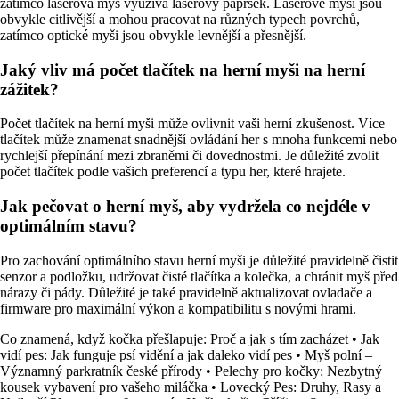
zatímco laserová myš využívá laserový paprsek. Laserové myši jsou
obvykle citlivější a mohou pracovat na různých typech povrchů,
zatímco optické myši jsou obvykle levnější a přesnější.
Jaký vliv má počet tlačítek na herní myši na herní
zážitek?
Počet tlačítek na herní myši může ovlivnit vaši herní zkušenost. Více
tlačítek může znamenat snadnější ovládání her s mnoha funkcemi nebo
rychlejší přepínání mezi zbraněmi či dovednostmi. Je důležité zvolit
počet tlačítek podle vašich preferencí a typu her, které hrajete.
Jak pečovat o herní myš, aby vydržela co nejdéle v
optimálním stavu?
Pro zachování optimálního stavu herní myši je důležité pravidelně čistit
senzor a podložku, udržovat čisté tlačítka a kolečka, a chránit myš před
nárazy či pády. Důležité je také pravidelně aktualizovat ovladače a
firmware pro maximální výkon a kompatibilitu s novými hrami.
Co znamená, když kočka přešlapuje: Proč a jak s tím zacházet
•
Jak
vidí pes: Jak funguje psí vidění a jak daleko vidí pes
•
Myš polní –
Významný parkratník české přírody
•
Pelechy pro kočky: Nezbytný
kousek vybavení pro vašeho miláčka
•
Lovecký Pes: Druhy, Rasy a