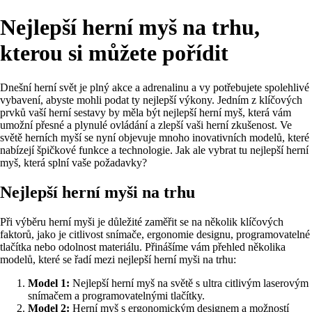
Nejlepší herní myš na trhu,
kterou si můžete pořídit
Dnešní herní svět je plný akce a adrenalinu a vy potřebujete spolehlivé
vybavení, abyste mohli podat ty nejlepší výkony. Jedním z klíčových
prvků vaší herní sestavy by měla být nejlepší herní myš, která vám
umožní přesné a plynulé ovládání a zlepší vaši herní zkušenost. Ve
světě herních myší se nyní objevuje mnoho inovativních modelů, které
nabízejí špičkové funkce a technologie. Jak ale vybrat tu nejlepší herní
myš, která splní vaše požadavky?
Nejlepší herní myši na trhu
Při výběru herní myši je důležité zaměřit se na několik klíčových
faktorů, jako je citlivost snímače, ergonomie designu, programovatelné
tlačítka nebo odolnost materiálu. Přinášíme vám přehled několika
modelů, které se řadí mezi nejlepší herní myši na trhu:
Model 1:
Nejlepší herní myš na světě s ultra citlivým laserovým
snímačem a programovatelnými tlačítky.
Model 2:
Herní myš s ergonomickým designem a možností