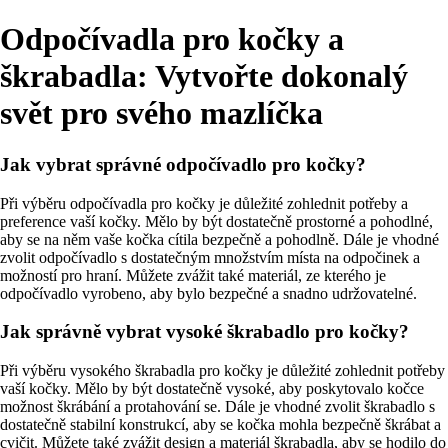
Odpočívadla pro kočky a
škrabadla: Vytvořte dokonalý
svět pro svého mazlíčka
Jak vybrat správné odpočívadlo pro kočky?
Při výběru odpočívadla pro kočky je důležité zohlednit potřeby a
preference vaší kočky. Mělo by být dostatečně prostorné a pohodlné,
aby se na něm vaše kočka cítila bezpečně a pohodlně. Dále je vhodné
zvolit odpočívadlo s dostatečným množstvím místa na odpočinek a
možností pro hraní. Můžete zvážit také materiál, ze kterého je
odpočívadlo vyrobeno, aby bylo bezpečné a snadno udržovatelné.
Jak správně vybrat vysoké škrabadlo pro kočky?
Při výběru vysokého škrabadla pro kočky je důležité zohlednit potřeby
vaší kočky. Mělo by být dostatečně vysoké, aby poskytovalo kočce
možnost škrábání a protahování se. Dále je vhodné zvolit škrabadlo s
dostatečně stabilní konstrukcí, aby se kočka mohla bezpečně škrábat a
cvičit. Můžete také zvážit design a materiál škrabadla, aby se hodilo do