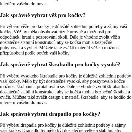
interiéru vašeho domova.
Jak správně vybrat věž pro kočky?
Při výběru věže pro kočky je důležité zohlednit potřeby a zájmy vaší
kočky. Věž by měla obsahovat různé úrovně a možnosti pro
odpočinek, hraní a pozorování okolí. Dále je vhodné zvolit věž s
dostatečně stabilní konstrukcí, aby se kočka mohla bezpečně
pohybovat a vyvíjet. Můžete také zvážit materiál věže a možnost
přizpůsobení podle potřeb vaší kočky.
Jak správně vybrat škrabadlo pro kočky vysoké?
Při výběru vysokého škrabadla pro kočky je důležité zohlednit potřeby
vaší kočky. Mělo by být dostatečně vysoké, aby poskytovalo kočce
možnost škrábání a protahování se. Dále je vhodné zvolit škrabadlo s
dostatečně stabilní konstrukcí, aby se kočka mohla bezpečně škrábat a
cvičit. Můžete také zvážit design a materiál škrabadla, aby se hodilo do
interiéru vašeho domova.
Jak správně vybrat drapadlo pro kočky?
Při výběru drapadla pro kočky je důležité zohlednit potřeby a zájmy
vaší kočky. Drapadlo by mělo být dostatečně velké a stabilní, aby