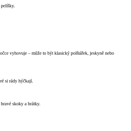
pelíšky.
 kočce vyhovuje – může to být klasický polštářek, jeskyně nebo
ré si rády hýčkají.
 hravé skoky a hrátky.