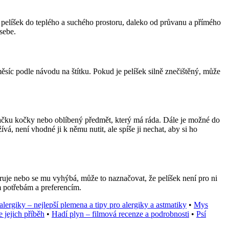
t pelíšek do teplého a suchého prostoru, daleko od průvanu a přímého
sebe.
ěsíc podle návodu na štítku. Pokud je pelíšek silně znečištěný, může
 hračku kočky nebo oblíbený předmět, který má ráda. Dále je možné do
á, není vhodné ji k němu nutit, ale spíše ji nechat, aby si ho
oruje nebo se mu vyhýbá, může to naznačovat, že pelíšek není pro ni
m potřebám a preferencím.
alergiky – nejlepší plemena a tipy pro alergiky a astmatiky
•
Mys
e jejich příběh
•
Hadí plyn – filmová recenze a podrobnosti
•
Psí