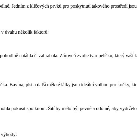
dlně. Jedním z klíčových prvků pro poskytnutí takového prostředí jsou 
 v úvahu několik faktorů:
pohodlně natáhla či zahrabala. Zároveň zvolte tvar pelíšku, který vaší
čka. Bavlna, plst a další měkké látky jsou ideální volbou pro kočky, kte
 mohla pokusit spolknout. Šití by mělo být pevné a odolné, aby vydrželo
í výhody: