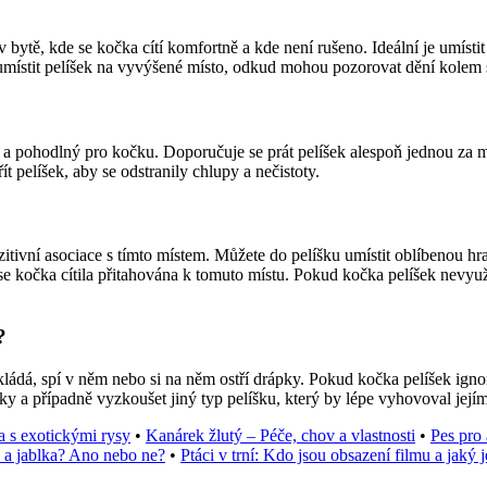
bytě, kde se kočka cítí komfortně a kde není rušeno. Ideální je umísti
 umístit pelíšek na vyvýšené místo, odkud mohou pozorovat dění kolem 
ý a pohodlný pro kočku. Doporučuje se prát pelíšek alespoň jednou za m
řít pelíšek, aby se odstranily chlupy a nečistoty.
pozitivní asociace s tímto místem. Můžete do pelíšku umístit oblíbenou
e kočka cítila přitahována k tomuto místu. Pokud kočka pelíšek nevyužív
?
ukládá, spí v něm nebo si na něm ostří drápky. Pokud kočka pelíšek ign
čky a případně vyzkoušet jiný typ pelíšku, který by lépe vyhovoval její
 s exotickými rysy
•
Kanárek žlutý – Péče, chov a vlastnosti
•
Pes pro 
y a jablka? Ano nebo ne?
•
Ptáci v trní: Kdo jsou obsazení filmu a jaký j