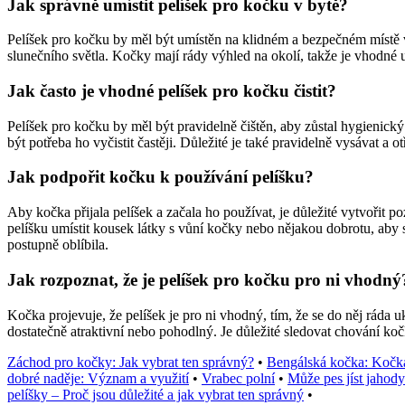
Jak správně umístit pelíšek pro kočku v bytě?
Pelíšek pro kočku by měl být umístěn na klidném a bezpečném místě v 
slunečního světla. Kočky mají rády výhled na okolí, takže je vhodné
Jak často je vhodné pelíšek pro kočku čistit?
Pelíšek pro kočku by měl být pravidelně čištěn, aby zůstal hygienick
být potřeba ho vyčistit častěji. Důležité je také pravidelně vysávat a ot
Jak podpořit kočku k používání pelíšku?
Aby kočka přijala pelíšek a začala ho používat, je důležité vytvořit 
pelíšku umístit kousek látky s vůní kočky nebo nějakou dobrotu, aby s
postupně oblíbila.
Jak rozpoznat, že je pelíšek pro kočku pro ni vhodný
Kočka projevuje, že pelíšek je pro ni vhodný, tím, že se do něj ráda 
dostatečně atraktivní nebo pohodlný. Je důležité sledovat chování ko
Záchod pro kočky: Jak vybrat ten správný?
•
Bengálská kočka: Kočka
dobré naděje: Význam a využití
•
Vrabec polní
•
Může pes jíst jahod
pelíšky – Proč jsou důležité a jak vybrat ten správný
•