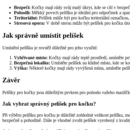
Bezpečí:
Kočky mají rády svůj malý úkryt, kde se cítí v bezpeč
Pohodlí:
Měkký povrch pelíšku je ideální pro odpočinek a span
Teritoriální:
Pelíšek může být pro kočku teritoriální označkou, 
Stresová opora:
V době stresu může být pelíšek pro kočku úto
Jak správně umístit pelíšek
Umístění pelíšku je rovněž důležité pro jeho využití:
Vyhřívané místo:
Kočky mají rády teplé prostředí, umístěte pel
Bezpečná lokalita:
Umístěte pelíšek na klidné místo, kde se ko
Výška:
Některé kočky mají rády vyvýšená místa, umístěte pelí
Závěr
Pelíšky pro kočky jsou důležitým prvkem pro pohodu vašeho mazlíčka. 
Jak vybrat správný pelíšek pro kočku?
Při výběru pelíšku pro kočku je důležité zohlednit velikost pelíšku, m
bezpečně a pohodlně. Dále je vhodné zvolit pelíšek vyrobený z kvalit