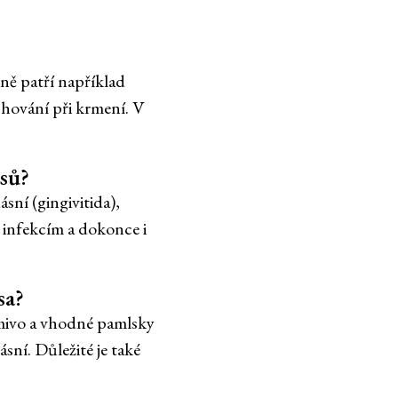
ně patří například
chování při krmení. V
psů?
sní (gingivitida),
 infekcím a dokonce i
sa?
rmivo a vhodné pamlsky
ní. Důležité je také