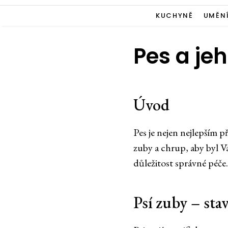
KUCHYNĚ
UMĚN
Pes a je
Úvod
Pes je nejen nejlepším p
zuby a chrup, aby byl V
důležitost správné péče.
Psí zuby – sta