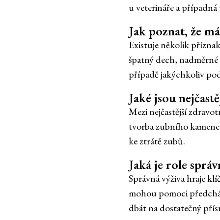
u veterináře a případná
Jak poznat, že m
Existuje několik přízna
špatný dech, nadměrné s
případě jakýchkoliv pode
Jaké jsou nejčast
Mezi nejčastější zdravot
tvorba zubního kamene 
ke ztrátě zubů.
Jaká je role sprá
Správná výživa hraje kl
mohou pomoci předcháze
dbát na dostatečný pří