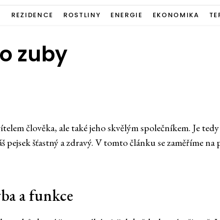
Í
REZIDENCE
ROSTLINY
ENERGIE
EKONOMIKA
TE
ho zuby
řítelem člověka, ale také jeho skvělým společníkem. Je tedy
áš pejsek šťastný a zdravý. V tomto článku se zaměříme na 
vba a funkce