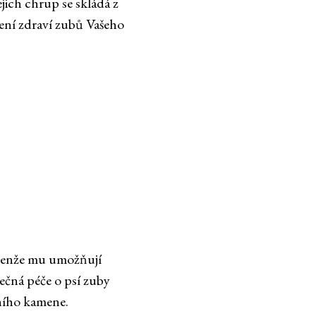
jich chrup se skládá z
žení zdraví zubů Vašeho
Nejenže mu umožňují
ečná péče o psí zuby
ního kamene.