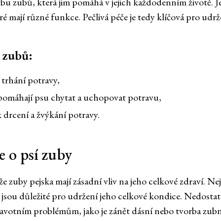
vbu zubů, která jim pomáhá v jejich každodenním životě. Je
é mají různé funkce. Pečlivá péče je tedy klíčová pro udr
 zubů:
 trhání potravy,
pomáhají psu chytat a uchopovat potravu,
k drcení a žvýkání potravy.
e o psí zuby
 že zuby pejska mají zásadní vliv na jeho celkové zdraví. 
é jsou důležité pro udržení jeho celkové kondice. Nedostat
avotním problémům, jako je zánět dásní nebo tvorba zub