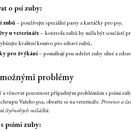
at o psí zuby:
ní zubů
– používejte speciální pasty a kartáčky pro psy,
ěvy u veterináře
– kontrola zubů by měla být součástí pr
ybírejte kvalitní krmivo pro zdraví zubů,
čky pro žvýkání
– pomáhají psu udržet zuby silné a zdrav
d možnými problémy
tný a věnovat pozornost případným problémům s psími zuby
chrupu Vašeho psa, obraťte se na veterináře.
Prevence a čas
bů čtyřnohých miláčků.
s psími zuby: