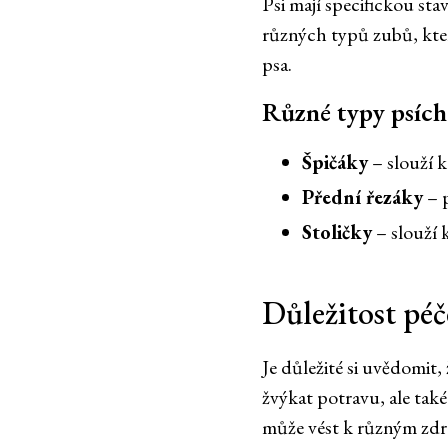
Psi mají specifickou sta
různých typů zubů, kter
psa.
Různé typy psích
Špičáky
– slouží k
Přední řezáky
– 
Stoličky
– slouží 
Důležitost péč
Je důležité si uvědomit,
žvýkat potravu, ale tak
může vést k různým zdr