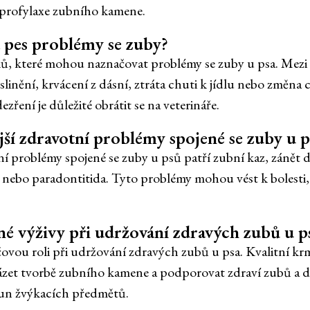
 profylaxe zubního kamene.
á pes problémy se zuby?
ků, které mohou naznačovat problémy se zuby u psa. Mezi 
linění, krvácení z dásní, ztráta chuti k jídlu nebo změna 
zření je důležité obrátit se na veterináře.
ější zdravotní problémy spojené se zuby u 
ní problémy spojené se zuby u psů patří zubní kaz, zánět dá
nebo paradontitida. Tyto problémy mohou vést k bolesti,
vné výživy při udržování zdravých zubů u p
íčovou roli při udržování zdravých zubů u psa. Kvalitní k
t tvorbě zubního kamene a podporovat zdraví zubů a dás
sun žvýkacích předmětů.