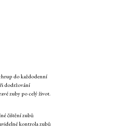
í chrup do každodenní
 Při dodržování
ravé zuby po celý život.
lné čištění zubů
ravidelné kontrola zubů