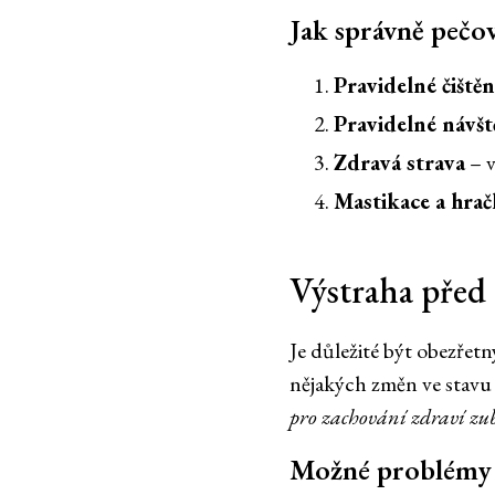
Jak správně pečov
Pravidelné čiště
Pravidelné návšt
Zdravá strava
– v
Mastikace a hra
Výstraha pře
Je důležité být obezře
nějakých změn ve stavu 
pro zachování zdraví zu
Možné problémy 