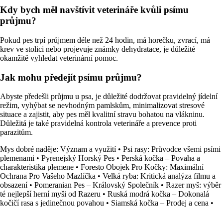
Kdy bych měl navštívit veterináře kvůli psímu
průjmu?
Pokud pes trpí průjmem déle než 24 hodin, má horečku, zvrací, má
krev ve stolici nebo projevuje známky dehydratace, je důležité
okamžitě vyhledat veterinární pomoc.
Jak mohu předejít psímu průjmu?
Abyste předešli průjmu u psa, je důležité dodržovat pravidelný jídelní
režim, vyhýbat se nevhodným pamlskům, minimalizovat stresové
situace a zajistit, aby pes měl kvalitní stravu bohatou na vlákninu.
Důležitá je také pravidelná kontrola veterináře a prevence proti
parazitům.
Mys dobré naděje: Význam a využití
•
Psi rasy: Průvodce všemi psími
plemenami
•
Pyrenejský Horský Pes
•
Perská kočka – Povaha a
charakteristika plemene
•
Foresto Obojek Pro Kočky: Maximální
Ochrana Pro Vašeho Mazlíčka
•
Velká ryba: Kritická analýza filmu a
obsazení
•
Pomeranian Pes – Královský Společník
•
Razer myš: výběr
té nejlepší herní myši od Razeru
•
Ruská modrá kočka – Dokonalá
kočičí rasa s jedinečnou povahou
•
Siamská kočka – Prodej a cena
•