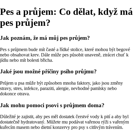
Pes a průjem: Co dělat, když má
pes průjem?
Jak poznám, že má můj pes průjem?
Pes s průjmem bude mít časté a řídké stolice, které mohou být begové
nebo obsahovat krev. Dále může pes působit unaveně, ztrácet chuť k
jídlu nebo mít bolesti břicha.
Jaké jsou možné příčiny psího průjmu?
Průjem u psa může být způsoben mnoha faktory, jako jsou změny
stravy, stres, infekce, paraziti, alergie, nevhodné pamlsky nebo
dokonce otrava.
Jak mohu pomoci psovi s průjmem doma?
Důležité je zajistit, aby pes měl dostatek čerstvé vody k pití a aby byl
dostatečně hydratovaný. Můžete mu podávat vařenou rýži s vařeným
kuřecím masem nebo dietní konzervy pro psy s citlivým trávením.