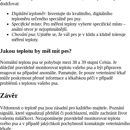
dodržovat:
Digitální teploměr
: Investujte do kvalitního, digitálního
teploměru určeného speciálně pro psy.
Specifické místo
: Pro měření teploty vyberte specifické místo –
anální otvor je nejoptimálnější.
Chování psa
: Ujistěte se, že váš pes je v klidu a klidně toleruje
měření teploty.
Jakou teplotu by měl mít pes?
Normální teplota psa se pohybuje mezi 38 a 39 stupni Celsia. Je
důležité pravidelně monitorovat teplotu vašeho psa a být připraven
reagovat na případné anomálie. Pamatujte, že pouze veterinární lékař
může poskytnout přesné informace a lékařskou péči v případě
problémů s teplotou vašeho psa.
Závěr
Vědomosti o teplotě psa jsou zásadní pro každého majitele. Poznání
signálů, které signalizují přehřátí či podchlazení, může zachránit život
vašemu miláčkovi. Nezapomínejte pravidelně monitorovat teplotu
svého psa a v případě jakýchkoli pochybností kontaktujte veterinárního
lékaře.