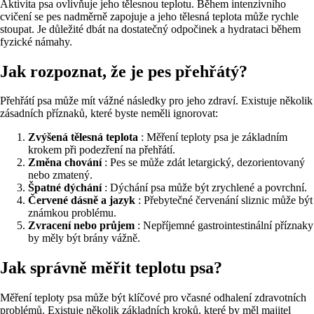
Aktivita psa ovlivňuje jeho tělesnou teplotu. Během intenzivního
cvičení se pes nadměrně zapojuje a jeho tělesná teplota může rychle
stoupat. Je důležité dbát na dostatečný odpočinek a hydrataci během
fyzické námahy.
Jak rozpoznat, že je pes přehřátý?
Přehřátí psa může mít vážné následky pro jeho zdraví. Existuje několik
zásadních příznaků, které byste neměli ignorovat:
Zvýšená tělesná teplota
: Měření teploty psa je základním
krokem při podezření na přehřátí.
Změna chování
: Pes se může zdát letargický, dezorientovaný
nebo zmatený.
Špatné dýchání
: Dýchání psa může být zrychlené a povrchní.
Červené dásně a jazyk
: Přebytečné červenání sliznic může být
známkou problému.
Zvracení nebo průjem
: Nepříjemné gastrointestinální příznaky
by měly být brány vážně.
Jak správně měřit teplotu psa?
Měření teploty psa může být klíčové pro včasné odhalení zdravotních
problémů. Existuje několik základních kroků, které by měl majitel