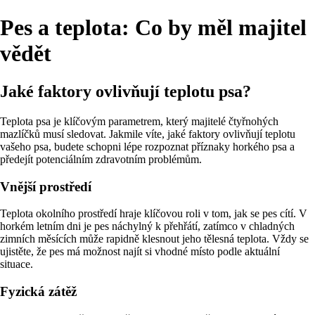
Pes a teplota: Co by měl majitel
vědět
Jaké faktory ovlivňují teplotu psa?
Teplota psa je klíčovým parametrem, který majitelé čtyřnohých
mazlíčků musí sledovat. Jakmile víte, jaké faktory ovlivňují teplotu
vašeho psa, budete schopni lépe rozpoznat příznaky horkého psa a
předejít potenciálním zdravotním problémům.
Vnější prostředí
Teplota okolního prostředí hraje klíčovou roli v tom, jak se pes cítí. V
horkém letním dni je pes náchylný k přehřátí, zatímco v chladných
zimních měsících může rapidně klesnout jeho tělesná teplota. Vždy se
ujistěte, že pes má možnost najít si vhodné místo podle aktuální
situace.
Fyzická zátěž