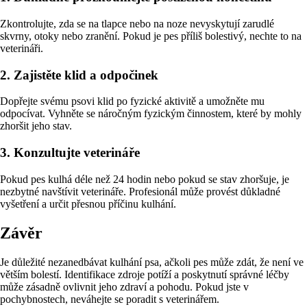
Zkontrolujte, zda se na tlapce nebo na noze nevyskytují zarudlé
skvrny, otoky nebo zranění. Pokud je pes příliš bolestivý, nechte to na
veterináři.
2. Zajistěte klid a odpočinek
Dopřejte svému psovi klid po fyzické aktivitě a umožněte mu
odpocívat. Vyhněte se náročným fyzickým činnostem, které by mohly
zhoršit jeho stav.
3. Konzultujte veterináře
Pokud pes kulhá déle než 24 hodin nebo pokud se stav zhoršuje, je
nezbytné navštívit veterináře. Profesionál může provést důkladné
vyšetření a určit přesnou příčinu kulhání.
Závěr
Je důležité nezanedbávat kulhání psa, ačkoli pes může zdát, že není ve
větším bolestí. Identifikace zdroje potíží a poskytnutí správné léčby
může zásadně ovlivnit jeho zdraví a pohodu. Pokud jste v
pochybnostech, neváhejte se poradit s veterinářem.