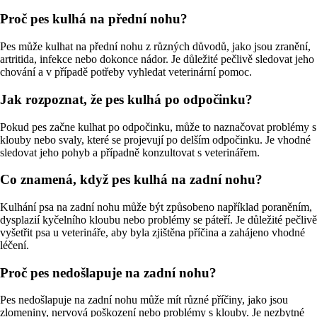
Proč pes kulhá na přední nohu?
Pes může kulhat na přední nohu z různých důvodů, jako jsou zranění,
artritida, infekce nebo dokonce nádor. Je důležité pečlivě sledovat jeho
chování a v případě potřeby vyhledat veterinární pomoc.
Jak rozpoznat, že pes kulhá po odpočinku?
Pokud pes začne kulhat po odpočinku, může to naznačovat problémy s
klouby nebo svaly, které se projevují po delším odpočinku. Je vhodné
sledovat jeho pohyb a případně konzultovat s veterinářem.
Co znamená, když pes kulhá na zadní nohu?
Kulhání psa na zadní nohu může být způsobeno například poraněním,
dysplazií kyčelního kloubu nebo problémy se páteří. Je důležité pečlivě
vyšetřit psa u veterináře, aby byla zjištěna příčina a zahájeno vhodné
léčení.
Proč pes nedošlapuje na zadní nohu?
Pes nedošlapuje na zadní nohu může mít různé příčiny, jako jsou
zlomeniny, nervová poškození nebo problémy s klouby. Je nezbytné