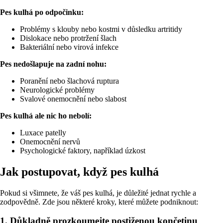
Pes kulhá po odpočinku:
Problémy s klouby nebo kostmi v důsledku artritidy
Dislokace nebo protržení šlach
Bakteriální nebo virová infekce
Pes nedošlapuje na zadní nohu:
Poranění nebo šlachová ruptura
Neurologické problémy
Svalové onemocnění nebo slabost
Pes kulhá ale nic ho nebolí:
Luxace patelly
Onemocnění nervů
Psychologické faktory, například úzkost
Jak postupovat, když pes kulhá
Pokud si všimnete, že váš pes kulhá, je důležité jednat rychle a
zodpovědně. Zde jsou některé kroky, které můžete podniknout:
1. Důkladně prozkoumejte postiženou končetinu