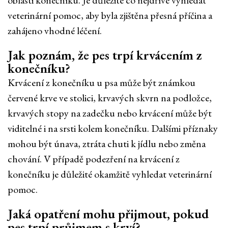
oblasti konečníku. Je důležité co nejdříve vyhledat
veterinární pomoc, aby byla zjištěna přesná příčina a
zahájeno vhodné léčení.
Jak poznám, že pes trpí krvácením z
konečníku?
Krvácení z konečníku u psa může být známkou
červené krve ve stolici, krvavých skvrn na podložce,
krvavých stopy na zadečku nebo krvácení může být
viditelné i na srsti kolem konečníku. Dalšími příznaky
mohou být únava, ztráta chuti k jídlu nebo změna
chování. V případě podezření na krvácení z
konečníku je důležité okamžitě vyhledat veterinární
pomoc.
Jaká opatření mohu přijmout, pokud
pes trpí průjmem s krví?