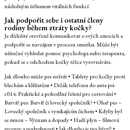
následným útlumem vitálních funkcí.
Jak podpořit sebe i ostatní členy
rodiny během ztráty kočky?
Je důležité otevřeně komunikovat o svých emocích a
podpořit se navzájem v procesu smutku. Může být
užitečné vyhledat pomoc psychologa nebo terapeuta,
pokud se s odchodem kočky těžce vyrovnáváte.
Jak dlouho může pes nežrát
•
Tablety pro kočky proti
blechám a klíšťatům
•
Držák telefonu do auta psi-
c014: Praktické a pohodlné řešení pro cestování
•
Barvář pes: Barvíř či lovecký společník?
•
Ohař pes –
Lovecký společník s vynikajícím čichem
•
Kdyby byl
se mnou – Význam a dopady
•
Hadí plyn – filmová
recenze a podrobnosti
•
Jak dlouho je pes březí?
•