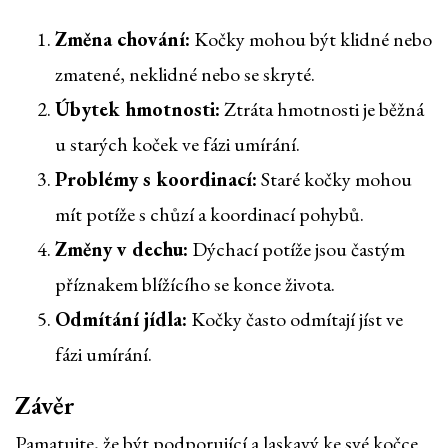
Změna chování:
Kočky mohou být klidné nebo
zmatené, neklidné nebo se skryté.
Úbytek hmotnosti:
Ztráta hmotnosti je běžná
u starých koček ve fázi umírání.
Problémy s koordinací:
Staré kočky mohou
mít potíže s chůzí a koordinací pohybů.
Změny v dechu:
Dýchací potíže jsou častým
příznakem blížícího se konce života.
Odmítání jídla:
Kočky často odmítají jíst ve
fázi umírání.
Závěr
Pamatujte, že být podporující a laskavý ke své kočce