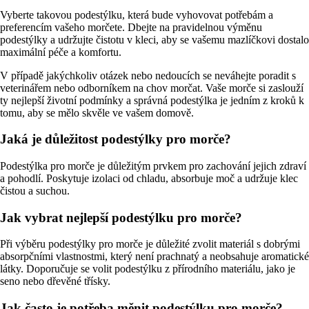
Vyberte takovou podestýlku, která bude vyhovovat potřebám a
preferencím vašeho morčete. Dbejte na pravidelnou výměnu
podestýlky a udržujte čistotu v kleci, aby se vašemu mazlíčkovi dostalo
maximální péče a komfortu.
V případě jakýchkoliv otázek nebo nedoucích se neváhejte poradit s
veterinářem nebo odborníkem na chov morčat. Vaše morče si zaslouží
ty nejlepší životní podmínky a správná podestýlka je jedním z kroků k
tomu, aby se mělo skvěle ve vašem domově.
Jaká je důležitost podestýlky pro morče?
Podestýlka pro morče je důležitým prvkem pro zachování jejich zdraví
a pohodlí. Poskytuje izolaci od chladu, absorbuje moč a udržuje klec
čistou a suchou.
Jak vybrat nejlepší podestýlku pro morče?
Při výběru podestýlky pro morče je důležité zvolit materiál s dobrými
absorpčními vlastnostmi, který není prachnatý a neobsahuje aromatické
látky. Doporučuje se volit podestýlku z přírodního materiálu, jako je
seno nebo dřevěné třísky.
Jak často je potřeba měnit podestýlku pro morče?