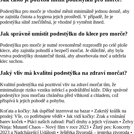
Podestýlku pro morče je vhodné měnit minimálně jednou denně, aby
se zajistila čistota a hygiena jejich prostředí. V případě, že je
podestýlka silně znečištěná, je vhodné ji vyměnit ihned.
Jak správně umístit podestýlku do klece pro morče?
Podestýlku pro morče je nutné rovnoměrně rozprostřít po celé ploše
klece, aby zajistila pohodlí a bezpečí morčat. Je důležité, aby byla
vrstva podestýlky dostatečně tlustá, aby absorbovala moč a udržela
klec suchou.
Jaký vliv má kvalitní podestýlka na zdraví morčat?
Kvalitní podestýlka má pozitivní vliv na zdraví morčat tím, že
minimalizuje riziko vzniku infekcí a podráždění kůže. Díky správné
podestýlce jsou morčata chráněna před vlhkostí a chladem, což
přispívá k jejich pohodě a pohybu.
Koťata a kočky: Jak úspěšně inzerovat na bazar
•
Zakrslý králík na
prodej: Vše, co potřebujete vědět
•
Jak vidí kočky: Zrak a vnímání
barev koček
•
Ptáci našich zahrad: Ptačí druhy a jejich význam
•
Želvy
Ninja: Mutantí Chaos – Nový film v roce 2023
•
Žlutý pes: Koncerty
2023 a Nadcházející Události
•
Ještěrka živorodá – jesterka zivoroda
•