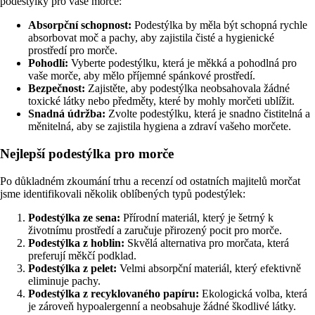
podestýlky pro vaše morče:
Absorpční schopnost:
Podestýlka by měla být schopná rychle
absorbovat moč a pachy, aby zajistila čisté a hygienické
prostředí pro morče.
Pohodlí:
Vyberte podestýlku, která je měkká a pohodlná pro
vaše morče, aby mělo příjemné spánkové prostředí.
Bezpečnost:
Zajistěte, aby podestýlka neobsahovala žádné
toxické látky nebo předměty, které by mohly morčeti ublížit.
Snadná údržba:
Zvolte podestýlku, která je snadno čistitelná a
měnitelná, aby se zajistila hygiena a zdraví vašeho morčete.
Nejlepší podestýlka pro morče
Po důkladném zkoumání trhu a recenzí od ostatních majitelů morčat
jsme identifikovali několik oblíbených typů podestýlek:
Podestýlka ze sena:
Přírodní materiál, který je šetrný k
životnímu prostředí a zaručuje přirozený pocit pro morče.
Podestýlka z hoblin:
Skvělá alternativa pro morčata, která
preferují měkčí podklad.
Podestýlka z pelet:
Velmi absorpční materiál, který efektivně
eliminuje pachy.
Podestýlka z recyklovaného papíru:
Ekologická volba, která
je zároveň hypoalergenní a neobsahuje žádné škodlivé látky.