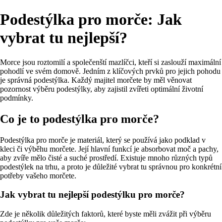
Podestýlka pro morče: Jak
vybrat tu nejlepší?
Morce jsou roztomilí a společenští mazlíčci, kteří si zaslouží maximální
pohodlí ve svém domově. Jedním z klíčových prvků pro jejich pohodu
je správná podestýlka. Každý majitel morčete by měl věnovat
pozornost výběru podestýlky, aby zajistil zvířeti optimální životní
podmínky.
Co je to podestýlka pro morče?
Podestýlka pro morče je materiál, který se používá jako podklad v
kleci či výběhu morčete. Její hlavní funkcí je absorbovat moč a pachy,
aby zvíře mělo čisté a suché prostředí. Existuje mnoho různých typů
podestýlek na trhu, a proto je důležité vybrat tu správnou pro konkrétní
potřeby vašeho morčete.
Jak vybrat tu nejlepší podestýlku pro morče?
Zde je několik důležitých faktorů, které byste měli zvážit při výběru