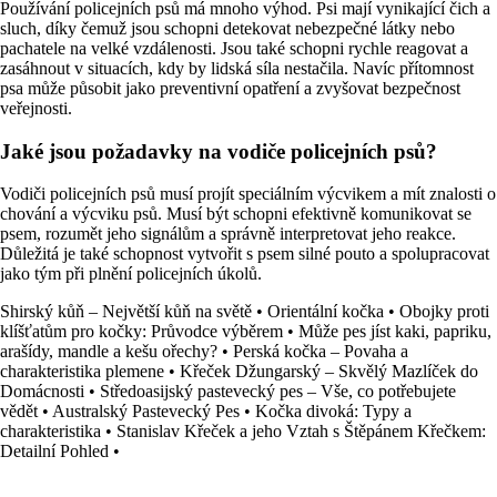
Používání policejních psů má mnoho výhod. Psi mají vynikající čich a
sluch, díky čemuž jsou schopni detekovat nebezpečné látky nebo
pachatele na velké vzdálenosti. Jsou také schopni rychle reagovat a
zasáhnout v situacích, kdy by lidská síla nestačila. Navíc přítomnost
psa může působit jako preventivní opatření a zvyšovat bezpečnost
veřejnosti.
Jaké jsou požadavky na vodiče policejních psů?
Vodiči policejních psů musí projít speciálním výcvikem a mít znalosti o
chování a výcviku psů. Musí být schopni efektivně komunikovat se
psem, rozumět jeho signálům a správně interpretovat jeho reakce.
Důležitá je také schopnost vytvořit s psem silné pouto a spolupracovat
jako tým při plnění policejních úkolů.
Shirský kůň – Největší kůň na světě
•
Orientální kočka
•
Obojky proti
klíšťatům pro kočky: Průvodce výběrem
•
Může pes jíst kaki, papriku,
arašídy, mandle a kešu ořechy?
•
Perská kočka – Povaha a
charakteristika plemene
•
Křeček Džungarský – Skvělý Mazlíček do
Domácnosti
•
Středoasijský pastevecký pes – Vše, co potřebujete
vědět
•
Australský Pastevecký Pes
•
Kočka divoká: Typy a
charakteristika
•
Stanislav Křeček a jeho Vztah s Štěpánem Křečkem:
Detailní Pohled
•