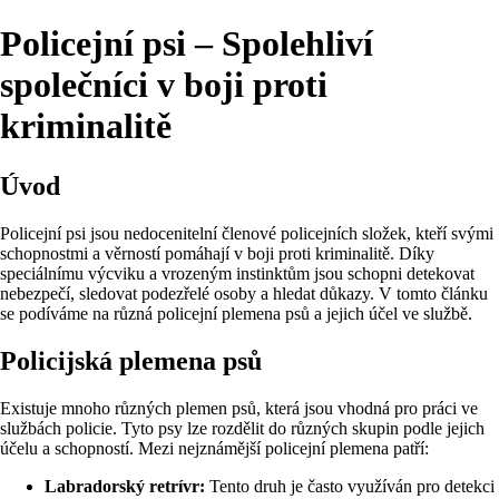
Policejní psi – Spolehliví
společníci v boji proti
kriminalitě
Úvod
Policejní psi jsou nedocenitelní členové policejních složek, kteří svými
schopnostmi a věrností pomáhají v boji proti kriminalitě. Díky
speciálnímu výcviku a vrozeným instinktům jsou schopni detekovat
nebezpečí, sledovat podezřelé osoby a hledat důkazy. V tomto článku
se podíváme na různá policejní plemena psů a jejich účel ve službě.
Policijská plemena psů
Existuje mnoho různých plemen psů, která jsou vhodná pro práci ve
službách policie. Tyto psy lze rozdělit do různých skupin podle jejich
účelu a schopností. Mezi nejznámější policejní plemena patří:
Labradorský retrívr:
Tento druh je často využíván pro detekci