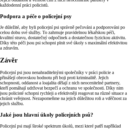
každodenní práci policistů.
Podpora a péče o policejní psy
Je důležité, aby byli policejní psi správně pečováni a podporováni po
celou dobu své služby. To zahrnuje pravidelnou lékařskou péči,
kvalitní stravu, dostatečný odpočinek a dostatečnou fyzickou aktivitu.
Díky této péči jsou psi schopni plnit své úkoly s maximální efektivitou
a zdravím.
Závěr
Policejní psi jsou nenahraditelnými společníky v práci policie a
přinášejí obrovskou hodnotu při boji proti kriminalitě. Jejich
schopnosti, oddanost a loajalita dělají z nich neocenitelné partnery,
kteří pomáhají udržovat bezpečí a ochranu ve společnosti. Díky nim
jsou policisté schopni rychleji a efektivněji reagovat na různé situace a
chránit veřejnost. Nezapomeňme na jejich důležitou roli a vděčnost za
jejich službu.
Jaké jsou hlavní úkoly policejních psů?
Policejní psi mají široké spektrum úkolů, mezi které patří například