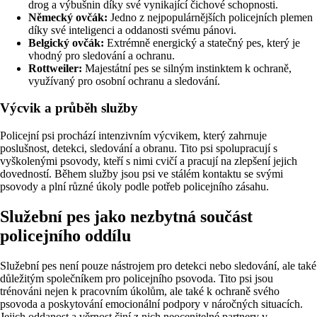
drog a výbušnin díky své vynikající čichové schopnosti.
Německý ovčák:
Jedno z nejpopulárnějších policejních plemen
díky své inteligenci a oddanosti svému pánovi.
Belgický ovčák:
Extrémně energický a statečný pes, který je
vhodný pro sledování a ochranu.
Rottweiler:
Majestátní pes se silným instinktem k ochraně,
využívaný pro osobní ochranu a sledování.
Výcvik a průběh služby
Policejní psi prochází intenzivním výcvikem, který zahrnuje
poslušnost, detekci, sledování a obranu. Tito psi spolupracují s
vyškolenými psovody, kteří s nimi cvičí a pracují na zlepšení jejich
dovedností. Během služby jsou psi ve stálém kontaktu se svými
psovody a plní různé úkoly podle potřeb policejního zásahu.
Služební pes jako nezbytná součást
policejního oddílu
Služební pes není pouze nástrojem pro detekci nebo sledování, ale také
důležitým společníkem pro policejního psovoda. Tito psi jsou
trénováni nejen k pracovním úkolům, ale také k ochraně svého
psovoda a poskytování emocionální podpory v náročných situacích.
Jejich oddanost a věrnost činí z nich neocenitelné partnery v