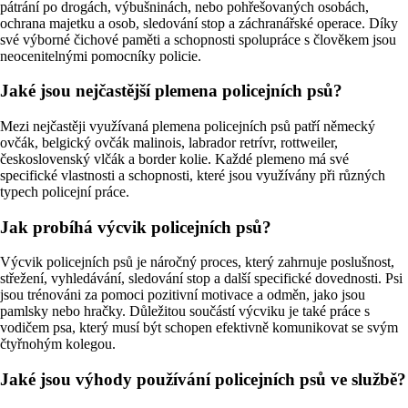
pátrání po drogách, výbušninách, nebo pohřešovaných osobách,
ochrana majetku a osob, sledování stop a záchranářské operace. Díky
své výborné čichové paměti a schopnosti spolupráce s člověkem jsou
neocenitelnými pomocníky policie.
Jaké jsou nejčastější plemena policejních psů?
Mezi nejčastěji využívaná plemena policejních psů patří německý
ovčák, belgický ovčák malinois, labrador retrívr, rottweiler,
československý vlčák a border kolie. Každé plemeno má své
specifické vlastnosti a schopnosti, které jsou využívány při různých
typech policejní práce.
Jak probíhá výcvik policejních psů?
Výcvik policejních psů je náročný proces, který zahrnuje poslušnost,
střežení, vyhledávání, sledování stop a další specifické dovednosti. Psi
jsou trénováni za pomoci pozitivní motivace a odměn, jako jsou
pamlsky nebo hračky. Důležitou součástí výcviku je také práce s
vodičem psa, který musí být schopen efektivně komunikovat se svým
čtyřnohým kolegou.
Jaké jsou výhody používání policejních psů ve službě?