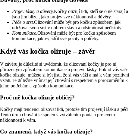
Projev lásky a důvěry.
Kočky olizují lidi, kteří se o ně starají a
jsou jim blízcí, jako projev své náklonnosti a důvěry.
Péče o srst.
Olizování může být pro kočku způsobem, jak
udržovat svou srst v dobrém stavu a odstraňovat nečistoty.
Komunikace.
Olizování může být pro kočku způsobem
komunikace, jak vyjádřit své pocity a potřeby.
Když vás kočka olizuje – závěr
V závěru je důležité si uvědomit, že olizování kočky je pro ni
přirozeným způsobem komunikace a projevu lásky. Pokud vás vaše
kočka olizuje, můžete si být jisti, že si vás váží a má k vám pozitivní
vztah. Je důležité vnímat její chování s respektem a porozuměním k
jejím potřebám a způsobu komunikace.
Proč mě kočka olizuje obličej?
Kočky mají tendenci olizovat lidi, protože tím projevují lásku a péči.
Tento druh chování je spojen s vytvářením pouta a projevem
náklonnosti k vám.
Co znamená, když vás kočka olizuje?