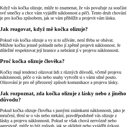
Když vás kočka olizuje, může to znamenat, že vás považuje za součást
své smečky a chce vám vyjádřit náklonnost a péči. Tento druh chování
je pro kočku způsobem, jak se vám přiblížit a projevit vám lásku.
Jak reagovat, když mě kočka olizuje?
Pokud vás kočka olizuje a vy si to užíváte, není třeba se obávat.
Můžete kočku jemně pohladit nebo jí zpětně projevit náklonnost. Je
důležité respektovat její hranice a nebránit jí v projevu náklonnosti.
Proč kočka olizuje člověka?
Kočky mají tendenci olizovat lidi z různých důvodů, včetně projevu
náklonnosti, péče o vás nebo snahy vytvořit si s vámi silné pouto.
Olizování je pro ně přirozený způsob komunikace a projevu lásky.
Jak rozpoznat, zda kočka olizuje z lásky nebo z jiného
důvodu?
Pokud kočka olizuje člověka s jasnými známkami náklonnosti, jako je
mručení, tření se o vás nebo mrkání, pravděpodobně vás olizuje z
lásky a projevu náklonnosti. Pokud se však chová nervózně nebo
agresivně, může to být způsob, jak se uklidnit nebo vyjádřit úzkost.