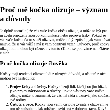
Proč mě kočka olizuje – význam
a důvody
Je úplně normální, že vás vaše kočka občas olizuje, a může to být pro
ni zcela přirozený způsob komunikace nebo projevu lásky. Pokud se
vás vaše kočka často snaží olizovat, může to být způsob, jak vám dávat
najevo, že si vás váží a má k vám pozitivní vztah. Důvody, proč kočky
olizují lidi, mohou být různé, a v tomto článku se podíváme na některé
z nich.
Proč kočka olizuje člověka
Kočky mají tendenci olizovat lidi z různých důvodů, a některé z nich
mohou být následující:
Projev lásky a důvěry.
Kočky olizují lidi, kteří jsou jim blízcí,
jako projev náklonnosti a důvěry. Pokud vás tedy vaše kočka
olizuje, může to znamenat, že vás má ráda a uznává jako součást
své rodiny.
Čistota a péče.
Kočky jsou velmi čistotné zvířata a olizování je
pro ně způsobem, jak udržovat svůj srst v dobrém stavu. Když