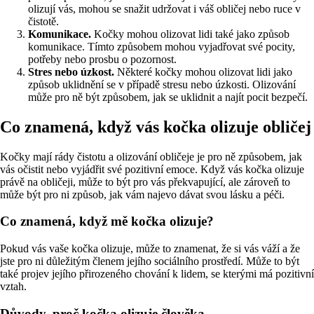
olizují vás, mohou se snažit udržovat i váš obličej nebo ruce v
čistotě.
Komunikace.
Kočky mohou olizovat lidi také jako způsob
komunikace. Tímto způsobem mohou vyjadřovat své pocity,
potřeby nebo prosbu o pozornost.
Stres nebo úzkost.
Některé kočky mohou olizovat lidi jako
způsob uklidnění se v případě stresu nebo úzkosti. Olizování
může pro ně být způsobem, jak se uklidnit a najít pocit bezpečí.
Co znamená, když vás kočka olizuje obličej
Kočky mají rády čistotu a olizování obličeje je pro ně způsobem, jak
vás očistit nebo vyjádřit své pozitivní emoce. Když vás kočka olizuje
právě na obličeji, může to být pro vás překvapující, ale zároveň to
může být pro ni způsob, jak vám najevo dávat svou lásku a péči.
Co znamená, když mě kočka olizuje?
Pokud vás vaše kočka olizuje, může to znamenat, že si vás váží a že
jste pro ni důležitým členem jejího sociálního prostředí. Může to být
také projev jejího přirozeného chování k lidem, se kterými má pozitivní
vztah.
Důvody, proč kočka olizuje člověka