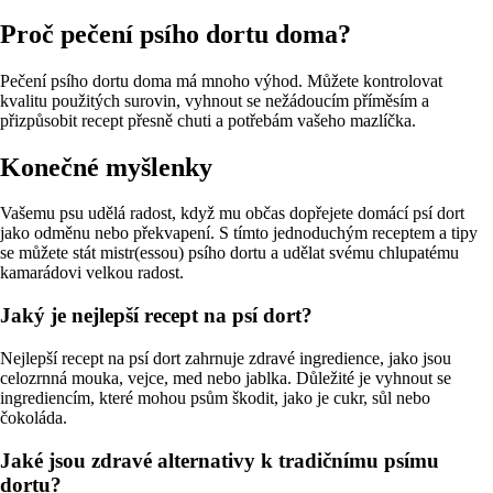
Proč pečení psího dortu doma?
Pečení psího dortu doma má mnoho výhod. Můžete kontrolovat
kvalitu použitých surovin, vyhnout se nežádoucím příměsím a
přizpůsobit recept přesně chuti a potřebám vašeho mazlíčka.
Konečné myšlenky
Vašemu psu udělá radost, když mu občas dopřejete domácí psí dort
jako odměnu nebo překvapení. S tímto jednoduchým receptem a tipy
se můžete stát mistr(essou) psího dortu a udělat svému chlupatému
kamarádovi velkou radost.
Jaký je nejlepší recept na psí dort?
Nejlepší recept na psí dort zahrnuje zdravé ingredience, jako jsou
celozrnná mouka, vejce, med nebo jablka. Důležité je vyhnout se
ingrediencím, které mohou psům škodit, jako je cukr, sůl nebo
čokoláda.
Jaké jsou zdravé alternativy k tradičnímu psímu
dortu?