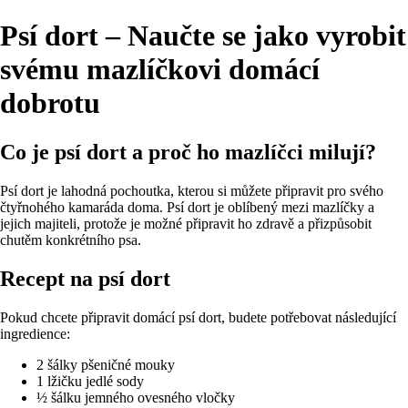
Psí dort – Naučte se jako vyrobit
svému mazlíčkovi domácí
dobrotu
Co je psí dort a proč ho mazlíčci milují?
Psí dort je lahodná pochoutka, kterou si můžete připravit pro svého
čtyřnohého kamaráda doma. Psí dort je oblíbený mezi mazlíčky a
jejich majiteli, protože je možné připravit ho zdravě a přizpůsobit
chutěm konkrétního psa.
Recept na psí dort
Pokud chcete připravit domácí psí dort, budete potřebovat následující
ingredience:
2 šálky pšeničné mouky
1 lžičku jedlé sody
½ šálku jemného ovesného vločky