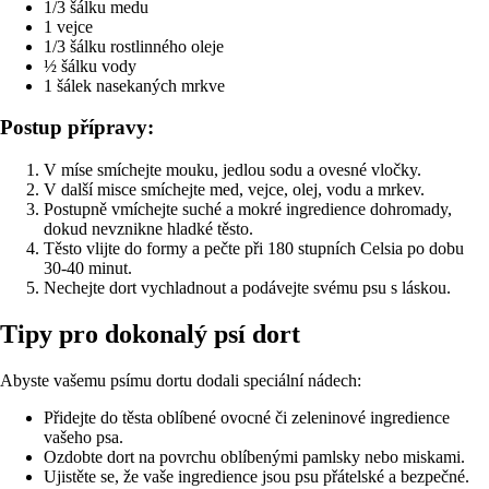
1/3 šálku medu
1 vejce
1/3 šálku rostlinného oleje
½ šálku vody
1 šálek nasekaných mrkve
Postup přípravy:
V míse smíchejte mouku, jedlou sodu a ovesné vločky.
V další misce smíchejte med, vejce, olej, vodu a mrkev.
Postupně vmíchejte suché a mokré ingredience dohromady,
dokud nevznikne hladké těsto.
Těsto vlijte do formy a pečte při 180 stupních Celsia po dobu
30-40 minut.
Nechejte dort vychladnout a podávejte svému psu s láskou.
Tipy pro dokonalý psí dort
Abyste vašemu psímu dortu dodali speciální nádech:
Přidejte do těsta oblíbené ovocné či zeleninové ingredience
vašeho psa.
Ozdobte dort na povrchu oblíbenými pamlsky nebo miskami.
Ujistěte se, že vaše ingredience jsou psu přátelské a bezpečné.