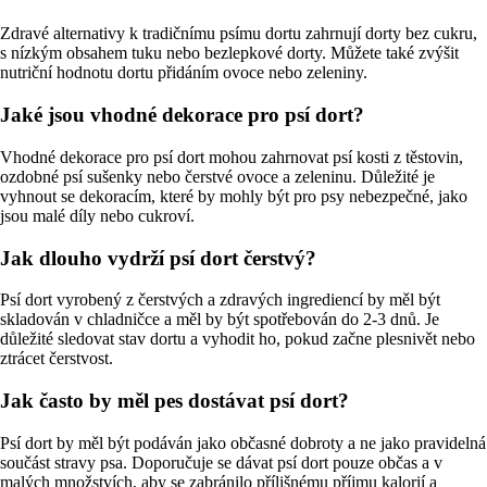
Zdravé alternativy k tradičnímu psímu dortu zahrnují dorty bez cukru,
s nízkým obsahem tuku nebo bezlepkové dorty. Můžete také zvýšit
nutriční hodnotu dortu přidáním ovoce nebo zeleniny.
Jaké jsou vhodné dekorace pro psí dort?
Vhodné dekorace pro psí dort mohou zahrnovat psí kosti z těstovin,
ozdobné psí sušenky nebo čerstvé ovoce a zeleninu. Důležité je
vyhnout se dekoracím, které by mohly být pro psy nebezpečné, jako
jsou malé díly nebo cukroví.
Jak dlouho vydrží psí dort čerstvý?
Psí dort vyrobený z čerstvých a zdravých ingrediencí by měl být
skladován v chladničce a měl by být spotřebován do 2-3 dnů. Je
důležité sledovat stav dortu a vyhodit ho, pokud začne plesnivět nebo
ztrácet čerstvost.
Jak často by měl pes dostávat psí dort?
Psí dort by měl být podáván jako občasné dobroty a ne jako pravidelná
součást stravy psa. Doporučuje se dávat psí dort pouze občas a v
malých množstvích, aby se zabránilo přílišnému příjmu kalorií a