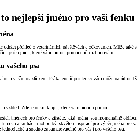
to nejlepší jméno pro vaši fenku
jména
e udržet přehled o veterinárních návštěvách a očkováních. Může také s
čičích psích jmen, které vám mohou pomoci při rozhodování.
tu vašeho psa
vámi a vaším mazlíčkem. Psí kalendář pro fenky vám může nabídnout š
ání a vzhled. Zde je několik tipů, které vám mohou pomoci:
 psích jménech pro fenky a zjistěte, jaká jména jsou momentálně oblíbe
 filmech a knihách mohou být skvělou inspirací pro výběr jména pro va
je jednoduché a snadno zapamatovatelné pro vás i pro vašeho psa.