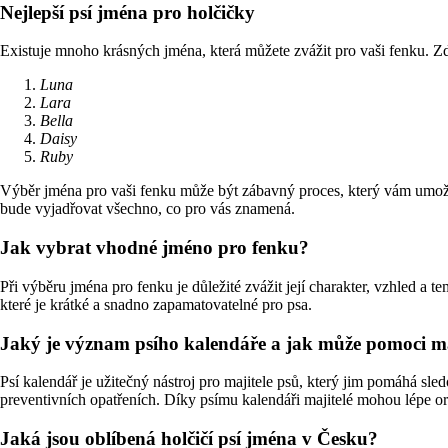
Nejlepší psí jména pro holčičky
Existuje mnoho krásných jména, která můžete zvážit pro vaši fenku. Z
Luna
Lara
Bella
Daisy
Ruby
Výběr jména pro vaši fenku může být zábavný proces, který vám umožn
bude vyjadřovat všechno, co pro vás znamená.
Jak vybrat vhodné jméno pro fenku?
Při výběru jména pro fenku je důležité zvážit její charakter, vzhled a 
které je krátké a snadno zapamatovatelné pro psa.
Jaký je význam psího kalendáře a jak může pomoci m
Psí kalendář je užitečný nástroj pro majitele psů, který jim pomáhá sle
preventivních opatřeních. Díky psímu kalendáři majitelé mohou lépe or
Jaká jsou oblíbená holčičí psí jména v Česku?