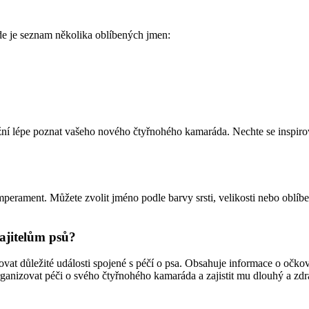
de je seznam několika oblíbených jmen:
í lépe poznat vašeho nového čtyřnohého kamaráda. Nechte se inspirova
temperament. Můžete zvolit jméno podle barvy srsti, velikosti nebo oblíb
ajitelům psů?
dovat důležité události spojené s péčí o psa. Obsahuje informace o očko
ganizovat péči o svého čtyřnohého kamaráda a zajistit mu dlouhý a zdr