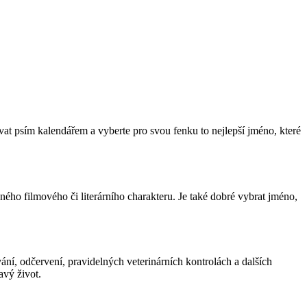
t psím kalendářem a vyberte pro svou fenku to nejlepší jméno, které
eného filmového či literárního charakteru. Je také dobré vybrat jméno,
vání, odčervení, pravidelných veterinárních kontrolách a dalších
avý život.