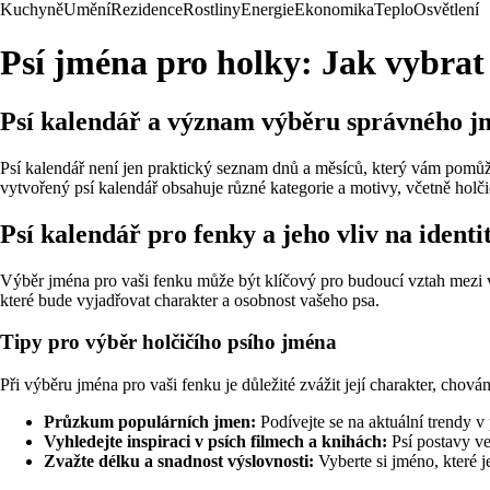
Kuchyně
Umění
Rezidence
Rostliny
Energie
Ekonomika
Teplo
Osvětlení
Psí jména pro holky: Jak vybrat 
Psí kalendář a význam výběru správného 
Psí kalendář není jen praktický seznam dnů a měsíců, který vám pomůž
vytvořený psí kalendář obsahuje různé kategorie a motivy, včetně hol
Psí kalendář pro fenky a jeho vliv na identi
Výběr jména pro vaši fenku může být klíčový pro budoucí vztah mezi 
které bude vyjadřovat charakter a osobnost vašeho psa.
Tipy pro výběr holčičího psího jména
Při výběru jména pro vaši fenku je důležité zvážit její charakter, chov
Průzkum populárních jmen:
Podívejte se na aktuální trendy v
Vyhledejte inspiraci v psích filmech a knihách:
Psí postavy ve
Zvažte délku a snadnost výslovnosti:
Vyberte si jméno, které 