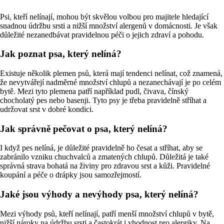
Psi, kteří nelínají, mohou být skvělou volbou pro majitele hledající
snadnou údržbu srsti a nižší množství alergenů v domácnosti. Je však
důležité nezanedbávat pravidelnou péči o jejich zdraví a pohodu.
Jak poznat psa, který nelíná?
Existuje několik plemen psů, která mají tendenci nelínat, což znamená,
že nevytvářejí nadměrné množství chlupů a nezanechávají je po celém
bytě. Mezi tyto plemena patří například pudl, čivava, čínský
chocholatý pes nebo basenji. Tyto psy je třeba pravidelně stříhat a
udržovat srst v dobré kondici.
Jak správně pečovat o psa, který nelíná?
I když pes nelíná, je důležité pravidelně ho česat a stříhat, aby se
zabránilo vzniku chuchvalců a zmatených chlupů. Důležitá je také
správná strava bohatá na živiny pro zdravou srst a kůži. Pravidelné
koupání a péče o drápky jsou samozřejmostí.
Jaké jsou výhody a nevýhody psa, který nelíná?
Mezi výhody psů, kteří nelínají, patří menší množství chlupů v bytě,
nižší nároky na údržbu srsti a častokrát i vhodnost pro alergiky. Na