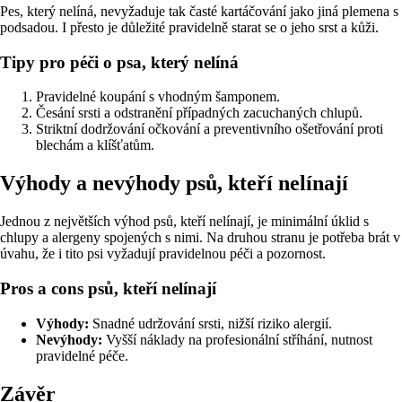
Pes, který nelíná, nevyžaduje tak časté kartáčování jako jiná plemena s
podsadou. I přesto je důležité pravidelně starat se o jeho srst a kůži.
Tipy pro péči o psa, který nelíná
Pravidelné koupání s vhodným šamponem.
Česání srsti a odstranění případných zacuchaných chlupů.
Striktní dodržování očkování a preventivního ošetřování proti
blechám a klíšťatům.
Výhody a nevýhody psů, kteří nelínají
Jednou z největších výhod psů, kteří nelínají, je minimální úklid s
chlupy a alergeny spojených s nimi. Na druhou stranu je potřeba brát v
úvahu, že i tito psi vyžadují pravidelnou péči a pozornost.
Pros a cons psů, kteří nelínají
Výhody:
Snadné udržování srsti, nižší riziko alergií.
Nevýhody:
Vyšší náklady na profesionální stříhání, nutnost
pravidelné péče.
Závěr