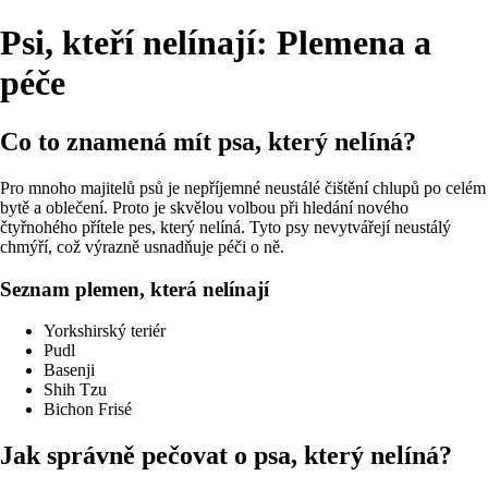
Psi, kteří nelínají: Plemena a
péče
Co to znamená mít psa, který nelíná?
Pro mnoho majitelů psů je nepříjemné neustálé čištění chlupů po celém
bytě a oblečení. Proto je skvělou volbou při hledání nového
čtyřnohého přítele pes, který nelíná. Tyto psy nevytvářejí neustálý
chmýří, což výrazně usnadňuje péči o ně.
Seznam plemen, která nelínají
Yorkshirský teriér
Pudl
Basenji
Shih Tzu
Bichon Frisé
Jak správně pečovat o psa, který nelíná?