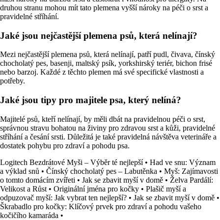
druhou stranu mohou mít tato plemena vyšší nároky na péči o srst a
pravidelné stříhání.
Jaké jsou nejčastější plemena psů, která nelínají?
Mezi nejčastější plemena psů, která nelínají, patří pudl, čivava, čínský
chocholatý pes, basenji, maltský psík, yorkshirský teriér, bichon frisé
nebo barzoj. Každé z těchto plemen má své specifické vlastnosti a
potřeby.
Jaké jsou tipy pro majitele psa, který nelíná?
Majitelé psů, kteří nelínají, by měli dbát na pravidelnou péči o srst,
správnou stravu bohatou na živiny pro zdravou srst a kůži, pravidelné
stříhání a česání srsti. Důležitá je také pravidelná návštěva veterináře a
dostatek pohybu pro zdraví a pohodu psa.
Logitech Bezdrátové Myši – Výběr té nejlepší
•
Had ve snu: Význam
a výklad snů
•
Čínský chocholatý pes – Labutěnka
•
Myš: Zajímavosti
o tomto domácím zvířeti
•
Jak se zbavit myší v domě
•
Želva Pardálí:
Velikost a Růst
•
Originální jména pro kočky
•
Plašič myší a
odpuzovač myší: Jak vybrat ten nejlepší?
•
Jak se zbavit myší v domě
•
Škrabadlo pro kočky: Klíčový prvek pro zdraví a pohodu vašeho
kočičího kamaráda
•