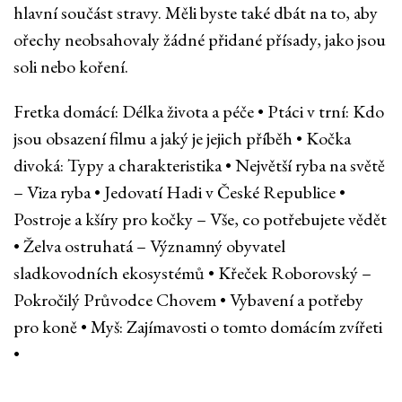
hlavní součást stravy. Měli byste také dbát na to, aby
ořechy neobsahovaly žádné přidané přísady, jako jsou
soli nebo koření.
Fretka domácí: Délka života a péče
•
Ptáci v trní: Kdo
jsou obsazení filmu a jaký je jejich příběh
•
Kočka
divoká: Typy a charakteristika
•
Největší ryba na světě
– Viza ryba
•
Jedovatí Hadi v České Republice
•
Postroje a kšíry pro kočky – Vše, co potřebujete vědět
•
Želva ostruhatá – Významný obyvatel
sladkovodních ekosystémů
•
Křeček Roborovský –
Pokročilý Průvodce Chovem
•
Vybavení a potřeby
pro koně
•
Myš: Zajímavosti o tomto domácím zvířeti
•