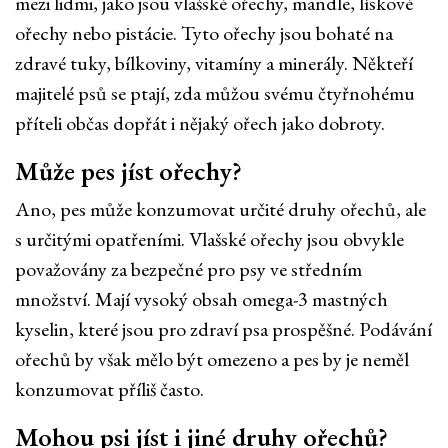
mezi lidmi, jako jsou vlašské ořechy, mandle, lískové
ořechy nebo pistácie. Tyto ořechy jsou bohaté na
zdravé tuky, bílkoviny, vitamíny a minerály. Někteří
majitelé psů se ptají, zda můžou svému čtyřnohému
příteli občas dopřát i nějaký ořech jako dobroty.
Může pes jíst ořechy?
Ano, pes může konzumovat určité druhy ořechů, ale
s určitými opatřeními. Vlašské ořechy jsou obvykle
považovány za bezpečné pro psy ve středním
množství. Mají vysoký obsah omega-3 mastných
kyselin, které jsou pro zdraví psa prospěšné. Podávání
ořechů by však mělo být omezeno a pes by je neměl
konzumovat příliš často.
Mohou psi jíst i jiné druhy ořechů?