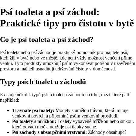
Psí toaleta a psí záchod:
Praktické tipy pro čistotu v bytě
Co je psí toaleta a psí záchod?
Psí toaleta nebo psí záchod je praktický pomocník pro majitele psů,
kteří žijí v bytě nebo ve městě, kde není vždy možnost venčení přímo
venku. Tyto produkty umožňují psům vykonávat potřebu v uzavřeném
prostoru a majiteli usnadňují udržování čistoty v domácnosti.
Typy psích toalet a záchodů
Existuje několik typů psích toalet a záchodů na trhu, mezi které patří
například:
Travnaté psí toalety:
Modely s umělou trávou, která imituje
venkovní povrch a připomíná psům venkovní prostředí.
Psí toalety s mřížkou:
Toalety vybavené mřížkou nebo síťkou,
která odvádí moč a udržuje psí tlapky suché.
Psí záchody s absorpčními vrstvami:
Záchody obsahující