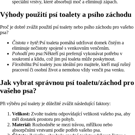
speciální vrstvy, které absorbují moč a eliminují zápach.
Výhody použití psí toalety a psího záchodu
Proč je dobré zvážit použití psí toalety nebo psího záchodu pro vašeho
psa?
Čistota v bytě:
Psí toaleta pomáhá udržovat domek čistým a
eliminuje nečistoty spojené s venkovním venčením.
Pohodlí pro psa:
Někteří psi preferují vykonávat potřebu v
soukromí a klidu, což jim psí toaleta může poskytnout.
Flexibilita:
Psí toalety jsou ideální pro majitele, kteří mají rušný
pracovní či osobní život a nemohou vždy venčit psa venku.
Jak vybrat správnou psí toaletu/záchod pro
vašeho psa?
Při výběru psí toalety je důležité zvážit následující faktory:
Velikost:
Zvolte toaletu odpovídající velikosti vašeho psa, aby
měl dostatek prostoru pro pohyb.
Materiál:
Rozhodněte se mezi trávou, mřížkou nebo
absorpčními vrstvami podle potřeb vašeho psa.