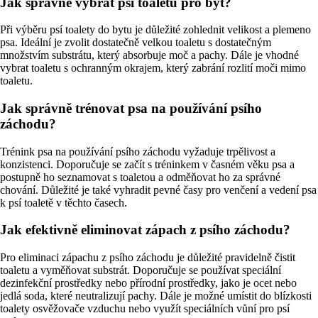
Jak správně vybrat psí toaletu pro byt?
Při výběru psí toalety do bytu je důležité zohlednit velikost a plemeno
psa. Ideální je zvolit dostatečně velkou toaletu s dostatečným
množstvím substrátu, který absorbuje moč a pachy. Dále je vhodné
vybrat toaletu s ochranným okrajem, který zabrání rozlití moči mimo
toaletu.
Jak správně trénovat psa na používání psího
záchodu?
Trénink psa na používání psího záchodu vyžaduje trpělivost a
konzistenci. Doporučuje se začít s tréninkem v časném věku psa a
postupně ho seznamovat s toaletou a odměňovat ho za správné
chování. Důležité je také vyhradit pevné časy pro venčení a vedení psa
k psí toaletě v těchto časech.
Jak efektivně eliminovat zápach z psího záchodu?
Pro eliminaci zápachu z psího záchodu je důležité pravidelně čistit
toaletu a vyměňovat substrát. Doporučuje se používat speciální
dezinfekční prostředky nebo přírodní prostředky, jako je ocet nebo
jedlá soda, které neutralizují pachy. Dále je možné umístit do blízkosti
toalety osvěžovače vzduchu nebo využít speciálních vůní pro psí