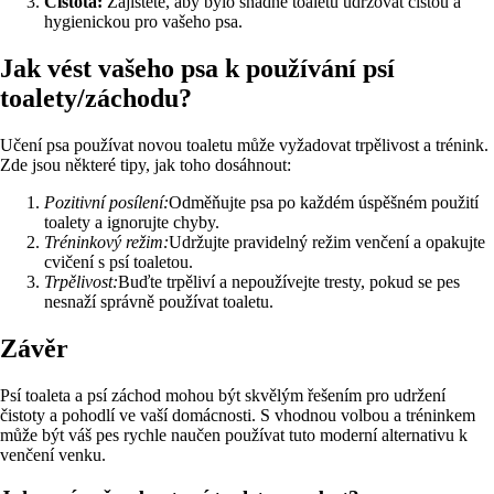
Čistota:
Zajistěte, aby bylo snadné toaletu udržovat čistou a
hygienickou pro vašeho psa.
Jak vést vašeho psa k používání psí
toalety/záchodu?
Učení psa používat novou toaletu může vyžadovat trpělivost a trénink.
Zde jsou některé tipy, jak toho dosáhnout:
Pozitivní posílení:
Odměňujte psa po každém úspěšném použití
toalety a ignorujte chyby.
Tréninkový režim:
Udržujte pravidelný režim venčení a opakujte
cvičení s psí toaletou.
Trpělivost:
Buďte trpěliví a nepoužívejte tresty, pokud se pes
nesnaží správně používat toaletu.
Závěr
Psí toaleta a psí záchod mohou být skvělým řešením pro udržení
čistoty a pohodlí ve vaší domácnosti. S vhodnou volbou a tréninkem
může být váš pes rychle naučen používat tuto moderní alternativu k
venčení venku.