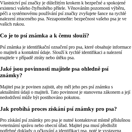
Vlastnictví psí značky je důležitým krokem k bezpečné a spokojené
existenci vašeho čtyřnohého přítele. Věnováním pozornosti výběru,
péči a systémovému používání psí značky zvyšujete šance na rychlé
nalezení ztraceného psa. Nezapomeňte: bezpečnost vašeho psa je ve
vašich rukou.
Co je to psí známka a k čemu slouží?
Psí známka je identifikační označení pro psa, které obsahuje informace
o majiteli a kontaktní údaje. Slouží k rychlé identifikaci a nalezení
majitele v případě ztráty nebo útěku psa.
Jaké jsou povinnosti majitele psa ohledně psí
známky?
Majitel psa je povinen zajistit, aby měl jeho pes psí známku s
aktuálními údaji o majiteli. Tato povinnost je stanovena zákonem a její
nedodržení může být postihováno pokutou.
Jak probíhá proces získání psí známky pro psa?
Pro získání psí známky pro psa je nutné kontaktovat místně příslušnou
veterinární správu nebo obecní úřad. Majitel psa musí předložit
potřebné doklady o očkování a identifikaci psa, poté je vystavena