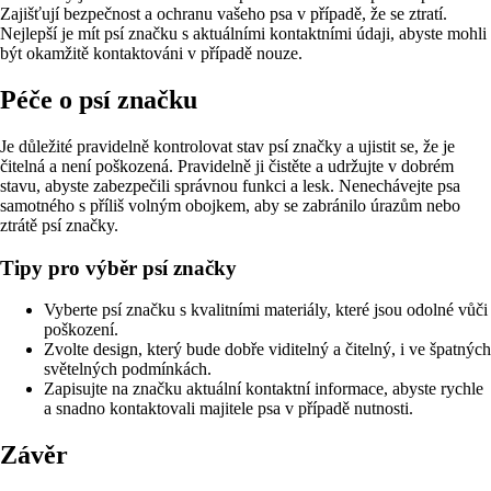
Zajišťují bezpečnost a ochranu vašeho psa v případě, že se ztratí.
Nejlepší je mít psí značku s aktuálními kontaktními údaji, abyste mohli
být okamžitě kontaktováni v případě nouze.
Péče o psí značku
Je důležité pravidelně kontrolovat stav psí značky a ujistit se, že je
čitelná a není poškozená. Pravidelně ji čistěte a udržujte v dobrém
stavu, abyste zabezpečili správnou funkci a lesk. Nenechávejte psa
samotného s příliš volným obojkem, aby se zabránilo úrazům nebo
ztrátě psí značky.
Tipy pro výběr psí značky
Vyberte psí značku s kvalitními materiály, které jsou odolné vůči
poškození.
Zvolte design, který bude dobře viditelný a čitelný, i ve špatných
světelných podmínkách.
Zapisujte na značku aktuální kontaktní informace, abyste rychle
a snadno kontaktovali majitele psa v případě nutnosti.
Závěr