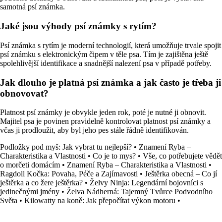
samotná psí známka.
Jaké jsou výhody psí známky s rytím?
Psí známka s rytím je moderní technologií, která umožňuje trvale spojit
psí známku s elektronickým čipem v těle psa. Tím je zajištěna ještě
spolehlivější identifikace a snadnější nalezení psa v případě potřeby.
Jak dlouho je platná psí známka a jak často je třeba ji
obnovovat?
Platnost psí známky je obvykle jeden rok, poté je nutné ji obnovit.
Majitel psa je povinen pravidelně kontrolovat platnost psí známky a
včas ji prodloužit, aby byl jeho pes stále řádně identifikován.
Podložky pod myš: Jak vybrat tu nejlepší?
•
Znamení Ryba –
Charakteristika a Vlastnosti
•
Co je to mys?
•
Vše, co potřebujete vědět
o morčeti domácím
•
Znamení Ryba – Charakteristika a Vlastnosti
•
Ragdoll Kočka: Povaha, Péče a Zajímavosti
•
Ještěrka obecná – Co jí
ještěrka a co žere ještěrka?
•
Želvy Ninja: Legendární bojovníci s
jedinečnými jmény
•
Želva Nádherná: Tajemný Tvůrce Podvodního
Světa
•
Kilowatty na koně: Jak přepočítat výkon motoru
•