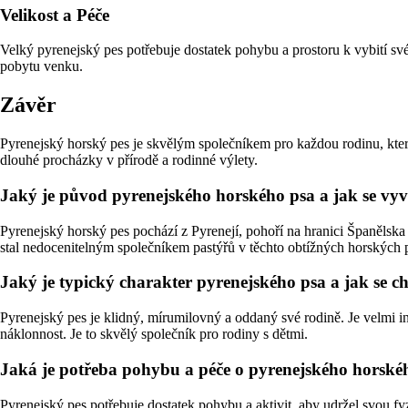
Velikost a Péče
Velký pyrenejský pes potřebuje dostatek pohybu a prostoru k vybití své en
pobytu venku.
Závěr
Pyrenejský horský pes je skvělým společníkem pro každou rodinu, kte
dlouhé procházky v přírodě a rodinné výlety.
Jaký je původ pyrenejského horského psa a jak se vyv
Pyrenejský horský pes pochází z Pyrenejí, pohoří na hranici Španělska a
stal nedocenitelným společníkem pastýřů v těchto obtížných horských
Jaký je typický charakter pyrenejského psa a jak se c
Pyrenejský pes je klidný, mírumilovný a oddaný své rodině. Je velmi in
náklonnost. Je to skvělý společník pro rodiny s dětmi.
Jaká je potřeba pohybu a péče o pyrenejského horského
Pyrenejský pes potřebuje dostatek pohybu a aktivit, aby udržel svou fyz