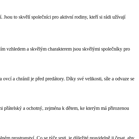
Jsou to skvělí společníci pro aktivní rodiny, kteří si rádi užívají
tním vzhledem a skvělým charakterem jsou skvělými společníky pro
ovcí a chránil je před predátory. Díky své velikosti, síle a odvaze se
elmi přátelský a ochotný, zejména k dětem, ke kterým má přirozenou
 prostranství. Co se týče srsti, je důležité pravidelně ji česat, aby