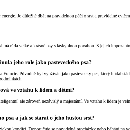
ergie. Je důležité dbát na pravidelnou péči o srst a pravidelné cvičení. 
rá má ráda velké a krásné psy s láskyplnou povahou. S jejich impozan
inula jeho role jako pasteveckého psa?
 Francie. Původně byl využíván jako pastevecký pes, který hlídal stáda 
 podmínkách.
hová ve vztahu k lidem a dětmi?
teligentní, ale zároveň nezávislý a majestátní. Ve vztahu k lidem je v
 psa a jak se starat o jeho hustou srst?
ickou kondici. Doporučuje se pravidelné procházky nebo běhání na volném