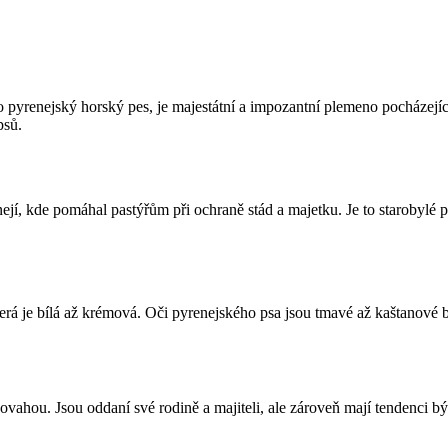
yrenejský horský pes, je majestátní a impozantní plemeno pocházející z
psů.
jí, kde pomáhal pastýřům při ochraně stád a majetku. Je to starobylé pl
terá je bílá až krémová. Oči pyrenejského psa jsou tmavé až kaštanové b
ovahou. Jsou oddaní své rodině a majiteli, ale zároveň mají tendenci být