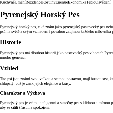
Kuchyně
Umění
Rezidence
Rostliny
Energie
Ekonomika
Teplo
Osvětlení
Pyrenejský Horský Pes
Pyrenejský horský pes, také znám jako pyrenejský pastevecký pes nebo p
psů na světě a svým vzhledem i povahou zaujmou každého milovníka 
Historie
Pyrenejský pes má dlouhou historii jako pastevecký pes v horách Pyrene
mnoho generací.
Vzhled
Tito psi jsou známí svou velkou a statnou postavou, mají hustou srst, k
chlupatý, což je znak jejich elegance a krásy.
Charakter a Výchova
Pyrenejský pes je velmi inteligentní a statečný pes s klidnou a mírnou p
aby se cítili šťastní a spokojení.