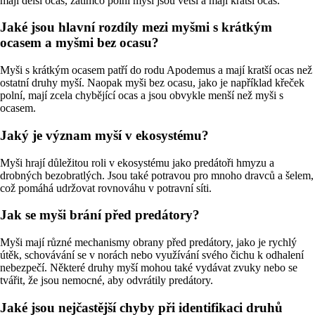
mají delší ocas, zatímco polní myši jsou větší a mají kratší ocas.
Jaké jsou hlavní rozdíly mezi myšmi s krátkým
ocasem a myšmi bez ocasu?
Myši s krátkým ocasem patří do rodu Apodemus a mají kratší ocas než
ostatní druhy myší. Naopak myši bez ocasu, jako je například křeček
polní, mají zcela chybějící ocas a jsou obvykle menší než myši s
ocasem.
Jaký je význam myší v ekosystému?
Myši hrají důležitou roli v ekosystému jako predátoři hmyzu a
drobných bezobratlých. Jsou také potravou pro mnoho dravců a šelem,
což pomáhá udržovat rovnováhu v potravní síti.
Jak se myši brání před predátory?
Myši mají různé mechanismy obrany před predátory, jako je rychlý
útěk, schovávání se v norách nebo využívání svého čichu k odhalení
nebezpečí. Některé druhy myší mohou také vydávat zvuky nebo se
tvářit, že jsou nemocné, aby odvrátily predátory.
Jaké jsou nejčastější chyby při identifikaci druhů