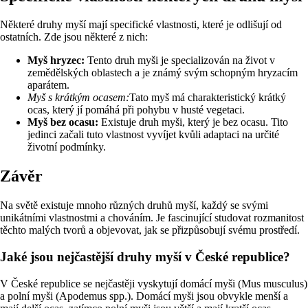
Některé druhy myší mají specifické vlastnosti, které je odlišují od
ostatních. Zde jsou některé z nich:
Myš hryzec:
Tento druh myši je specializován na život v
zemědělských oblastech a je známý svým schopným hryzacím
aparátem.
Myš s krátkým ocasem:
Tato myš má charakteristický krátký
ocas, který jí pomáhá při pohybu v husté vegetaci.
Myš bez ocasu:
Existuje druh myši, který je bez ocasu. Tito
jedinci začali tuto vlastnost vyvíjet kvůli adaptaci na určité
životní podmínky.
Závěr
Na světě existuje mnoho různých druhů myší, každý se svými
unikátními vlastnostmi a chováním. Je fascinující studovat rozmanitost
těchto malých tvorů a objevovat, jak se přizpůsobují svému prostředí.
Jaké jsou nejčastější druhy myší v České republice?
V České republice se nejčastěji vyskytují domácí myši (Mus musculus)
a polní myši (Apodemus spp.). Domácí myši jsou obvykle menší a