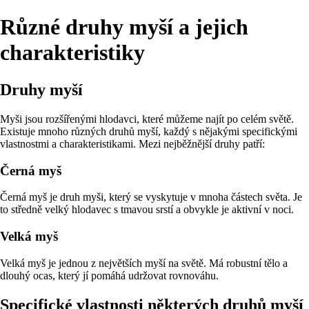
Různé druhy myší a jejich
charakteristiky
Druhy myší
Myši jsou rozšířenými hlodavci, které můžeme najít po celém světě.
Existuje mnoho různých druhů myší, každý s nějakými specifickými
vlastnostmi a charakteristikami. Mezi nejběžnější druhy patří:
Černá myš
Černá myš je druh myši, který se vyskytuje v mnoha částech světa. Je
to středně velký hlodavec s tmavou srstí a obvykle je aktivní v noci.
Velká myš
Velká myš je jednou z největších myší na světě. Má robustní tělo a
dlouhý ocas, který jí pomáhá udržovat rovnováhu.
Specifické vlastnosti některých druhů myší