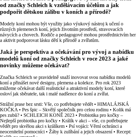
od značky Schleich k vzdělávacím účelům a jak
podpořit dětskou zálibu v koních a přírodě?
Modely koní mohou být využity jako výukový nástroj k učení o
různých plemenech koní, jejich životním prostředí, stravovacích
návycích a chovech. Rodiče a pedagogové mohou prostřednictvím her
a aktivit podporovat lásku dětí k přírodě a zvířatům.
Jaká je perspektiva a očekávání pro vývoj a nabídku
modelů koní od značky Schleich v roce 2023 a jaké
novinky můžeme očekávat?
Značka Schleich se pravidelně snaží inovovat svou nabídku modelů
koní a přinášet nové designy, plemena a kolekce. Pro rok 2023
můžeme očekávat další realistické a atraktivní modely koní, které
osloví jak sběratele, tak i malé nadšence do koní a zvířat.
Strážní prase bez srsti: Vše, co potřebujete vědět
•
HIMALÁJSKÁ
KOČKA
•
Pes špic – Skvělý společník pro celou rodinu
•
Kolik má
pes zubů?
•
SCHLEICH KONĚ 2023
•
Probiotika pro kočky –
Nejlepší probiotika pro kočky
•
Králík v akci – vše, co potřebujete
vědět pro skvělou akci s králíkem
•
Psí vojáci: Věrní ochránci a
neocenitelní pomocníci
•
Žáby k zulíbání a jejich obsazení
•
Recept: