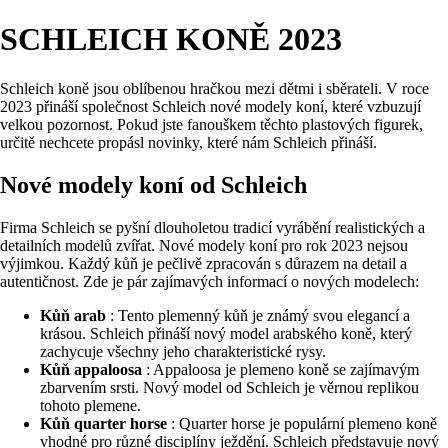
SCHLEICH KONĚ 2023
Schleich koně jsou oblíbenou hračkou mezi dětmi i sběrateli. V roce
2023 přináší společnost Schleich nové modely koní, které vzbuzují
velkou pozornost. Pokud jste fanouškem těchto plastových figurek,
určitě nechcete propásl novinky, které nám Schleich přináší.
Nové modely koní od Schleich
Firma Schleich se pyšní dlouholetou tradicí vyrábění realistických a
detailních modelů zvířat. Nové modely koní pro rok 2023 nejsou
výjimkou. Každý kůň je pečlivě zpracován s důrazem na detail a
autentičnost. Zde je pár zajímavých informací o nových modelech:
Kůň arab
: Tento plemenný kůň je známý svou elegancí a
krásou. Schleich přináší nový model arabského koně, který
zachycuje všechny jeho charakteristické rysy.
Kůň appaloosa
: Appaloosa je plemeno koně se zajímavým
zbarvením srsti. Nový model od Schleich je věrnou replikou
tohoto plemene.
Kůň quarter horse
: Quarter horse je populární plemeno koně
vhodné pro různé disciplíny ježdění. Schleich představuje nový