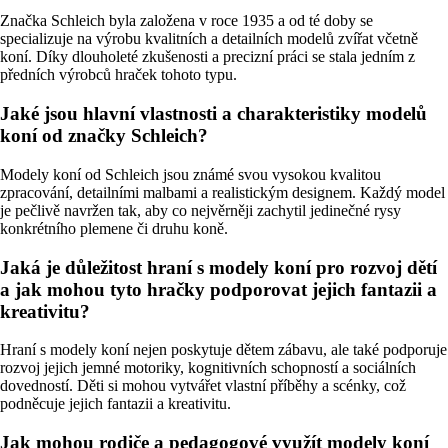
Značka Schleich byla založena v roce 1935 a od té doby se
specializuje na výrobu kvalitních a detailních modelů zvířat včetně
koní. Díky dlouholeté zkušenosti a precizní práci se stala jedním z
předních výrobců hraček tohoto typu.
Jaké jsou hlavní vlastnosti a charakteristiky modelů
koní od značky Schleich?
Modely koní od Schleich jsou známé svou vysokou kvalitou
zpracování, detailními malbami a realistickým designem. Každý model
je pečlivě navržen tak, aby co nejvěrněji zachytil jedinečné rysy
konkrétního plemene či druhu koně.
Jaká je důležitost hraní s modely koní pro rozvoj dětí
a jak mohou tyto hračky podporovat jejich fantazii a
kreativitu?
Hraní s modely koní nejen poskytuje dětem zábavu, ale také podporuje
rozvoj jejich jemné motoriky, kognitivních schopností a sociálních
dovedností. Děti si mohou vytvářet vlastní příběhy a scénky, což
podněcuje jejich fantazii a kreativitu.
Jak mohou rodiče a pedagogové využít modely koní