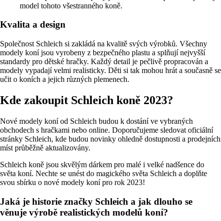
model tohoto všestranného koně.
Kvalita a design
Společnost Schleich si zakládá na kvalitě svých výrobků. Všechny
modely koní jsou vyrobeny z bezpečného plastu a splňují nejvyšší
standardy pro dětské hračky. Každý detail je pečlivě propracován a
modely vypadají velmi realisticky. Děti si tak mohou hrát a současně se
učit o koních a jejich různých plemenech.
Kde zakoupit Schleich koně 2023?
Nové modely koní od Schleich budou k dostání ve vybraných
obchodech s hračkami nebo online. Doporučujeme sledovat oficiální
stránky Schleich, kde budou novinky ohledně dostupnosti a prodejních
míst průběžně aktualizovány.
Schleich koně jsou skvělým dárkem pro malé i velké nadšence do
světa koní. Nechte se unést do magického světa Schleich a doplňte
svou sbírku o nové modely koní pro rok 2023!
Jaká je historie značky Schleich a jak dlouho se
věnuje výrobě realistických modelů koní?