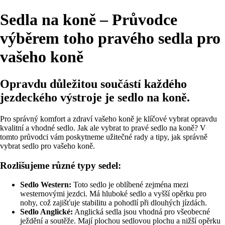
Sedla na koně – Průvodce
výběrem toho pravého sedla pro
vašeho koně
Opravdu důležitou součástí každého
jezdeckého výstroje je sedlo na koně.
Pro správný komfort a zdraví vašeho koně je klíčové vybrat opravdu
kvalitní a vhodné sedlo. Jak ale vybrat to pravé sedlo na koně? V
tomto průvodci vám poskytneme užitečné rady a tipy, jak správně
vybrat sedlo pro vašeho koně.
Rozlišujeme různé typy sedel:
Sedlo Western:
Toto sedlo je oblíbené zejména mezi
westernovými jezdci. Má hluboké sedlo a vyšší opěrku pro
nohy, což zajišťuje stabilitu a pohodlí při dlouhých jízdách.
Sedlo Anglické:
Anglická sedla jsou vhodná pro všeobecné
ježdění a soutěže. Mají plochou sedlovou plochu a nižší opěrku