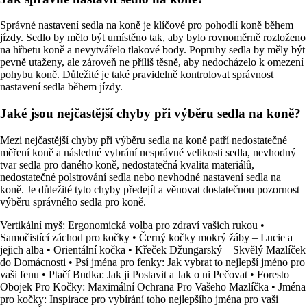
Správné nastavení sedla na koně je klíčové pro pohodlí koně během
jízdy. Sedlo by mělo být umístěno tak, aby bylo rovnoměrně rozloženo
na hřbetu koně a nevytvářelo tlakové body. Popruhy sedla by měly být
pevně utaženy, ale zároveň ne příliš těsně, aby nedocházelo k omezení
pohybu koně. Důležité je také pravidelně kontrolovat správnost
nastavení sedla během jízdy.
Jaké jsou nejčastější chyby při výběru sedla na koně?
Mezi nejčastější chyby při výběru sedla na koně patří nedostatečné
měření koně a následné vybrání nesprávné velikosti sedla, nevhodný
tvar sedla pro daného koně, nedostatečná kvalita materiálů,
nedostatečné polstrování sedla nebo nevhodné nastavení sedla na
koně. Je důležité tyto chyby předejít a věnovat dostatečnou pozornost
výběru správného sedla pro koně.
Vertikální myš: Ergonomická volba pro zdraví vašich rukou
•
Samočistící záchod pro kočky
•
Černý kočky mokrý žáby – Lucie a
jejich alba
•
Orientální kočka
•
Křeček Džungarský – Skvělý Mazlíček
do Domácnosti
•
Psí jména pro fenky: Jak vybrat to nejlepší jméno pro
vaši fenu
•
Ptačí Budka: Jak ji Postavit a Jak o ni Pečovat
•
Foresto
Obojek Pro Kočky: Maximální Ochrana Pro Vašeho Mazlíčka
•
Jména
pro kočky: Inspirace pro vybírání toho nejlepšího jména pro vaši