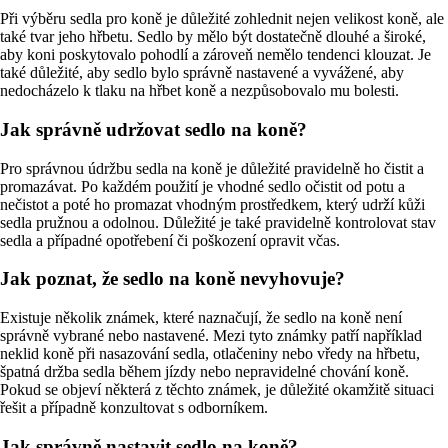
Při výběru sedla pro koně je důležité zohlednit nejen velikost koně, ale
také tvar jeho hřbetu. Sedlo by mělo být dostatečně dlouhé a široké,
aby koni poskytovalo pohodlí a zároveň nemělo tendenci klouzat. Je
také důležité, aby sedlo bylo správně nastavené a vyvážené, aby
nedocházelo k tlaku na hřbet koně a nezpůsobovalo mu bolesti.
Jak správně udržovat sedlo na koně?
Pro správnou údržbu sedla na koně je důležité pravidelně ho čistit a
promazávat. Po každém použití je vhodné sedlo očistit od potu a
nečistot a poté ho promazat vhodným prostředkem, který udrží kůži
sedla pružnou a odolnou. Důležité je také pravidelně kontrolovat stav
sedla a případné opotřebení či poškození opravit včas.
Jak poznat, že sedlo na koně nevyhovuje?
Existuje několik známek, které naznačují, že sedlo na koně není
správně vybrané nebo nastavené. Mezi tyto známky patří například
neklid koně při nasazování sedla, otlačeniny nebo vředy na hřbetu,
špatná držba sedla během jízdy nebo nepravidelné chování koně.
Pokud se objeví některá z těchto známek, je důležité okamžitě situaci
řešit a případně konzultovat s odborníkem.
Jak správně nastavit sedlo na koně?