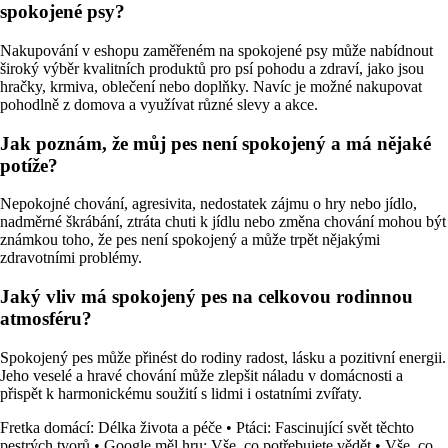
spokojené psy?
Nakupování v eshopu zaměřeném na spokojené psy může nabídnout
široký výběr kvalitních produktů pro psí pohodu a zdraví, jako jsou
hračky, krmiva, oblečení nebo doplňky. Navíc je možné nakupovat
pohodlně z domova a využívat různé slevy a akce.
Jak poznám, že můj pes není spokojený a má nějaké
potíže?
Nepokojné chování, agresivita, nedostatek zájmu o hry nebo jídlo,
nadměrné škrábání, ztráta chuti k jídlu nebo změna chování mohou být
známkou toho, že pes není spokojený a může trpět nějakými
zdravotními problémy.
Jaký vliv má spokojený pes na celkovou rodinnou
atmosféru?
Spokojený pes může přinést do rodiny radost, lásku a pozitivní energii.
Jeho veselé a hravé chování může zlepšit náladu v domácnosti a
přispět k harmonickému soužití s lidmi i ostatními zvířaty.
Fretka domácí: Délka života a péče
•
Ptáci: Fascinující svět těchto
pestrých tvorů
•
Google měl hru: Vše, co potřebujete vědět
•
Vše, co