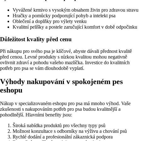
Vyvážené krmivo s vysokým obsahem živin pro zdravou stravu
Hračky a pomůcky podporující pohyb a intelekt psa
Oblečení a doplňky pro výlety venku
Kvalitní pelíšky a postele zaručující komfort v době odpočinku
Důležitost kvality před cenu
Při nákupu pro svého psa je klíčové, abyste dávali přednost kvalitě
před cenou. Levné produkty s nízkou kvalitou mohou negativně
ovlivnit zdraví a pohodu vašeho mazlíčka. Investice do kvalitních
potřeb pro psa se vám dlouhodobě vyplatí.
Výhody nakupování v spokojeném pes
eshopu
Nákup v specializovaném eshopu pro psa má mnoho výhod. Vaše
zkušenosti s nakupováním potřeb pro psa budou kvalitnější a
pohodlnější. Hlavními benefity jsou:
Široká nabídka produktů pro všechny typy psů
Možnost konzultace s odborníky na výživu a chování psů
Rychlé dodání a profesionální zákaznická podpora