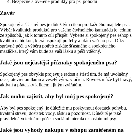
Bezpečné a ověřené produkty pro psí pohodu
Závěr
Spokojený a šťastný pes je důležitým cílem pro každého majitele psa.
Výběr kvalitních produktů pro vašeho čtyřnohého kamaráda je jedním
ze způsobů, jak k tomuto cíli přispět. Vyberte si spokojený pes eshop s
kvalitní nabídkou, která uspokojí potřeby a přání vašeho psa. Díky
správné péči a výběru potřeb získáte šťastného a spokojeného
mazlíčka, který vám bude za vaši lásku a péči vděčný.
Jaké jsou nejčastější příznaky spokojeného psa?
Spokojený pes obvykle projevuje radost a štěstí tím, že má uvolněný
ocas, otevřenou tlamu a veselý výraz v očích. Rovněž může být hravý,
aktivní a přátelský k lidem i jiným zvířatům.
Jak mohu zajistit, aby byl můj pes spokojený?
Aby byl pes spokojený, je důležité mu poskytnout dostatek pohybu,
kvalitní stravu, dostatek vody, lásku a pozornost. Důležitá je také
pravidelná veterinární péče a sociální interakce s ostatními psy.
Jaké jsou výhody nákupu v eshopu zaměřeném na